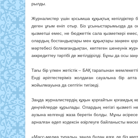
рыл­­ды.
Журналистер үшін қосымша құқық­тық кепілдіктер б
деген ұғым еніп отыр. Біз ұсыныстарымызда да осы
қызметші емес, не бюджеттік сала қызметкері еме
олардың бостандықтары мен құқықтары заңмен қорға
мәртебесі болмағандықтан, көптеген шенеунік жур
аккредиттеу тәртібі де жетілдірілді. Бұны да осы з
Тағы бір үлкен жетістік – БАҚ тарапынан мемлекетті
Енді әріптестеріміз жолдаған сауалына бір апта
жойылмауына да септігін тигізеді.
Заңда журналистердің құ­қы­н­­ қор­ғайтын қоғамдық 
дең­­­гей­лерде құрылады. Олар­дың негізгі қызметі 
аузына келгенді жаза беретін бол­ды. Мұны әсірес
арналған әдеп кодексін әзір­леу­ге байланысты мәсел
«Масс-медиа туралы» заңда бұ­дан өзге де біз көпте