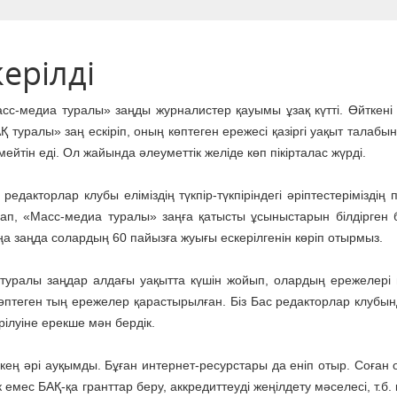
ерілді
сс-медиа туралы» заңды журналистер қауымы ұзақ күтті. Өйткені
Қ туралы» заң ескіріп, оның көптеген ережесі қазіргі уақыт талабы
мейтін еді. Ол жа­йында әлеуметтік желіде көп пікірталас жүрді.
 редакторлар клубы еліміздің түкпір-түкпіріндегі әріптестеріміздің п
ап, «Масс-медиа туралы» заңға қатысты ұсыныстарын білдірген 
а заңда солардың 60 пайызға жуығы ескерілгенін көріп отырмыз.
ралы заңдар алдағы уақытта күшін жойып, олардың ере­же­лері н
көптеген тың ережелер қарастырылған. Біз Бас редакторлар клубын
рілуіне ерекше мән бердік.
кең әрі ау­қымды. Бұған интернет-ресурс­та­ры да еніп отыр. Соған 
с БАҚ-қа грант­тар беру, аккредиттеуді же­­ңіл­дету мәселесі, т.б. 