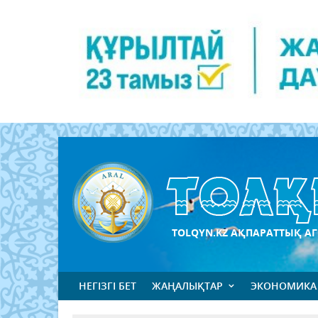
TOLQYN.KZ АҚПАРАТТЫҚ АГ
НЕГІЗГІ БЕТ
ЖАҢАЛЫҚТАР
ЭКОНОМИКА