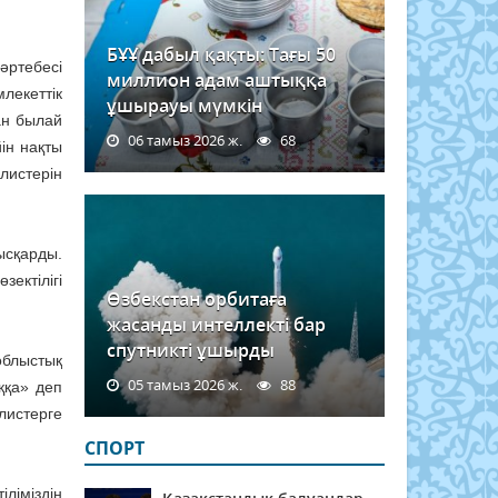
БҰҰ дабыл қақты: Тағы 50
әртебесі
миллион адам аштыққа
лекеттік
ұшырауы мүмкін
ан былай
06 тамыз 2026 ж.
68
ін нақты
листерін
қысқарды.
ектілігі
Өзбекстан орбитаға
жасанды интеллекті бар
спутникті ұшырды
облыс­тық
05 тамыз 2026 ж.
88
аққа» деп
истер­ге
СПОРТ
і­міз­дің