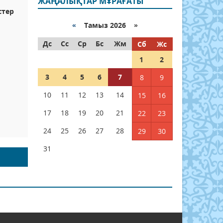
ЖАҢАЛЫҚТАР МҰРАҒАТЫ
стер
«
Тамыз 2026 »
Дс
Сс
Ср
Бс
Жм
Сб
Жс
1
2
3
4
5
6
7
8
9
10
11
12
13
14
15
16
17
18
19
20
21
22
23
24
25
26
27
28
29
30
31