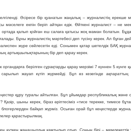
елгіленді. Әсіресе бір қуанатын жаңалық – журналистің ерекше м
 мәселеге екпін беріп айтқан едік. Өйткені журна­лист – не мем
с, ортада қалып қойған еш салаға қатысы жоқ маман болатын. Бұд
лады. Бұны журналистің мәртебесі деп түсіну керек. Ал бұған дей
налиспен жүре сөйлесетін еді. Сонымен қатар шетелдік БАҚ журна
аңның артықшылықтарының бір деп қарау керек.
к органдарға берілген сұрақтарды қарау мерзімі 7 күннен 5 күнге 
 сарылып жауап күтіп жүрмейді. Бұл өз кезегінде ақпараттың өз
кеңестер құру­ туралы айтылған. Бұл ұйым­дар рес­пуб­ликалық және 
не? Қазір, шы­ны керек, біраз әріптесіміз «тисе терекке, тимесе бұт
е блогерлер­ден байқап жүрміз. Осыған орай бұл кеңестерде журнал
елер қарас­ты­рыл­мақ.
н күткен жа­ңа­шылдық қамтылып отыр. Со­ның бірі – мемлекеттік тіл