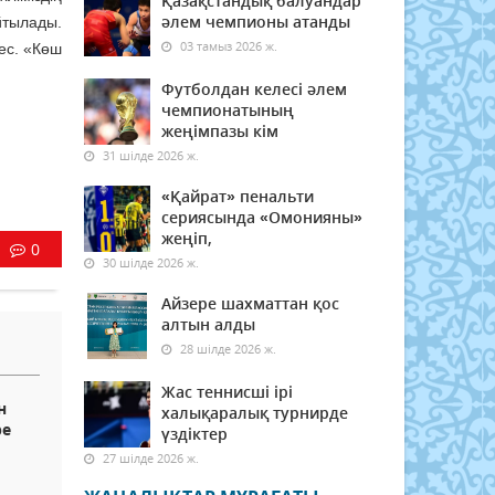
Қазақстандық балуандар
әлем чемпионы атанды
айтылады.
03 тамыз 2026 ж.
мес. «Көш
Футболдан келесі әлем
чемпионатының
жеңімпазы кім
31 шілде 2026 ж.
«Қайрат» пенальти
сериясында «Омонияны»
жеңіп,
0
30 шілде 2026 ж.
Айзере шахматтан қос
алтын алды
28 шілде 2026 ж.
Жас теннисші ірі
н
халықаралық турнирде
ре
үздіктер
27 шілде 2026 ж.