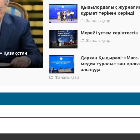
Қызылордалық журнали
құрмет төрінен көрінді
Жаңалықтар
Мерейі үстем серіктестік
Жаңалықтар
» Қазақстан
Дархан Қыдырәлі: «Масс-
медиа туралы» заң қолға
алынуда
Жаңалықтар