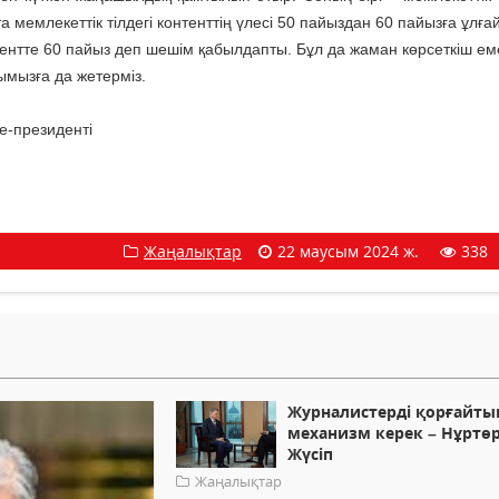
ем­ле­кет­тік тілдегі контенттің үлесі 50 па­йыз­дан 60 пайызға ұлғ
ментте 60 пайыз­ деп шешім қабылдапты. Бұл да жа­ман көрсеткіш е
мызға да же­тер­міз.
е-президенті
Жаңалықтар
22 маусым 2024 ж.
338
Журналистерді қорғайты
механизм керек – Нұртө
Жүсіп
Жаңалықтар