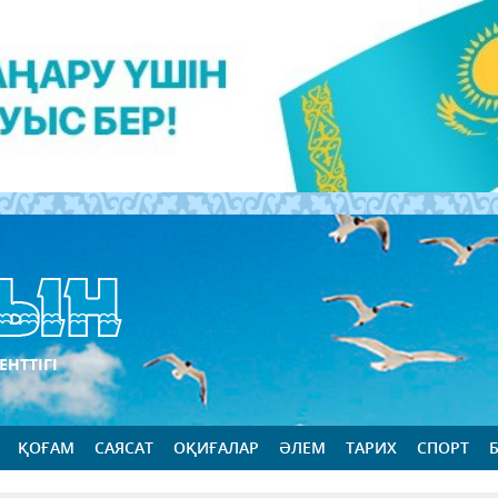
ЕНТТІГІ
ҚОҒАМ
САЯСАТ
ОҚИҒАЛАР
ӘЛЕМ
ТАРИХ
СПОРТ