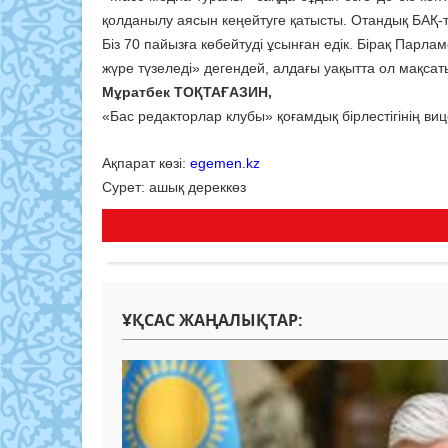
қолданылу аясын кеңейтуге қа­тысты. Отандық БАҚ-та м
Біз 70 пайызға көбейтуді ұсынған едік. Бірақ Парла
жүре түзеледі» дегендей, алдағы уақытта ол мақсаты
Мұратбек ТОҚТАҒАЗИН,
«Бас редакторлар клубы» қоғамдық бірлестігінің виц
Ақпарат көзі:
egemen.kz
Сурет: ашық дереккөз
ҰҚСАС ЖАҢАЛЫҚТАР: