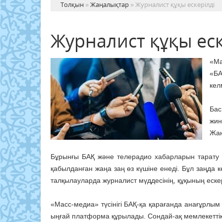
Толқын
»
Жаңалықтар
» Журналист құқы ескерілді
Журналист құқы еск
«Ма
«БА
кел
Бас
жин
Жаң
Бұрынғы БАҚ және телерадио хабарларын тарату ту
қабылданған жаңа заң өз күшіне енеді. Бұл заңда 
талқылауларда жур­налист мүддесінің, құқының еске­
«Масс-медиа» түсінігі БАҚ-қа қара­ғанда анағұрлым 
ыңғай платформа құрылады. Сондай-ақ мемлекеттік еме