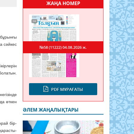
ЖАҢА НОМЕР
 бұрынғы
на сәйкес
№58 (11222)
04.08.2026 ж.
ікірлерін
болатын.
PDF МҰРАҒАТЫ
егізінде
да өткен
ӘЛЕМ ЖАҢАЛЫҚТАРЫ
орай бір­
қарас­ты­