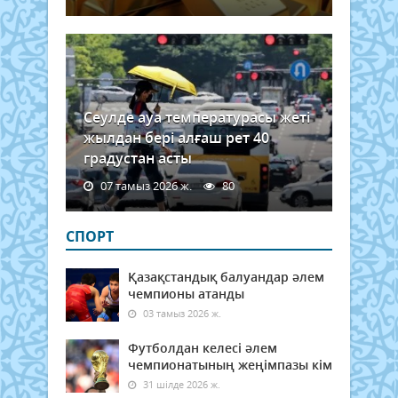
Сеулде ауа температурасы жеті
жылдан бері алғаш рет 40
градустан асты
07 тамыз 2026 ж.
80
СПОРТ
Қазақстандық балуандар әлем
чемпионы атанды
03 тамыз 2026 ж.
Футболдан келесі әлем
чемпионатының жеңімпазы кім
31 шілде 2026 ж.