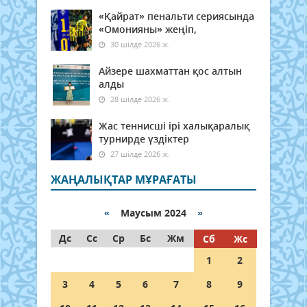
«Қайрат» пенальти сериясында
«Омонияны» жеңіп,
30 шілде 2026 ж.
Айзере шахматтан қос алтын
алды
28 шілде 2026 ж.
Жас теннисші ірі халықаралық
турнирде үздіктер
27 шілде 2026 ж.
ЖАҢАЛЫҚТАР МҰРАҒАТЫ
«
Маусым 2024
»
Дс
Сс
Ср
Бс
Жм
Сб
Жс
1
2
3
4
5
6
7
8
9