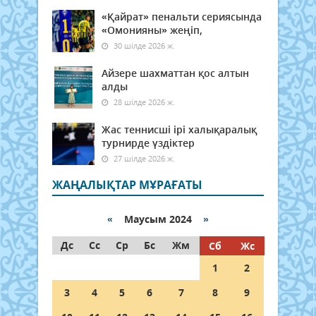
«Қайрат» пенальти сериясында
«Омонияны» жеңіп,
30 шілде 2026 ж.
Айзере шахматтан қос алтын
алды
28 шілде 2026 ж.
Жас теннисші ірі халықаралық
турнирде үздіктер
27 шілде 2026 ж.
ЖАҢАЛЫҚТАР МҰРАҒАТЫ
«
Маусым 2024
»
Дс
Сс
Ср
Бс
Жм
Сб
Жс
1
2
3
4
5
6
7
8
9