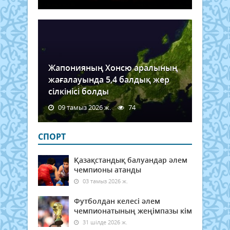
Жапонияның Хонсю аралының
жағалауында 5,4 балдық жер
сілкінісі болды
09 тамыз 2026 ж.
74
СПОРТ
Қазақстандық балуандар әлем
чемпионы атанды
03 тамыз 2026 ж.
Футболдан келесі әлем
чемпионатының жеңімпазы кім
31 шілде 2026 ж.