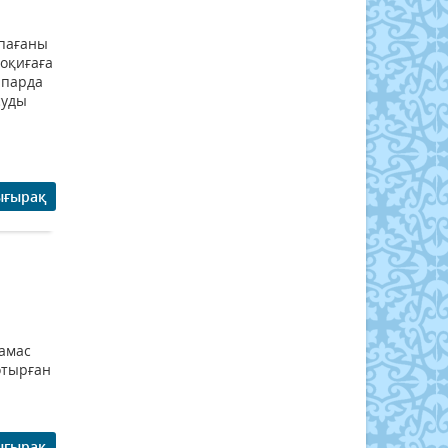
қпағаны
 оқиғаға
апарда
суды
ығырақ
тамас
отырған
ығырақ