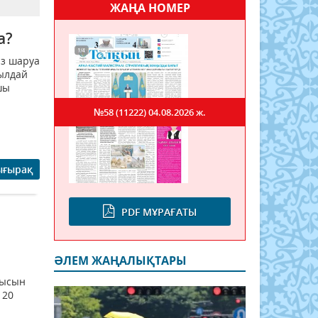
ЖАҢА НОМЕР
а?
аз шаруа
ылдай
шы
№58 (11222)
04.08.2026 ж.
ығырақ
PDF МҰРАҒАТЫ
ӘЛЕМ ЖАҢАЛЫҚТАРЫ
мысын
120