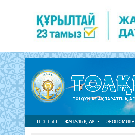
TOLQYN.KZ АҚПАРАТТЫҚ АГ
НЕГІЗГІ БЕТ
ЖАҢАЛЫҚТАР
ЭКОНОМИКА