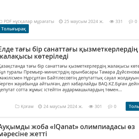
PDF нұсқалар мұрағаты
25 маусым 2024 ж.
331
0
Толығырақ
Елде тағы бір санаттағы қызметкерлердің
жалақысы көтеріледі
Қазақстанда тағы бір санаттағы қызметкерлердің жалақысы көте
Бұл туралы Премьер-министрдің орынбасары Тамара Дүйсенов
мәжілісмен Нұрсұлтан Байтілесовтің депутаттық сауал жолдауын
берген жауабында айтылған, деп хабарлайды BAQ.KZ.Бұған дейі
депутат сотта жұмыс істейтін аудармашылардың төмен...
Қоғам
24 маусым 2024 ж.
301
0
Тол
Ауқымды жоба «IQanat» олимпиадасы өз
мәресіне жетті