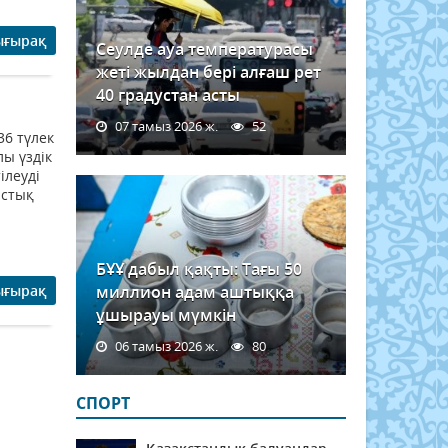
ығырақ
Сеулде ауа температурасы
жеті жылдан бері алғаш рет
40 градустан асты
07 тамыз 2026 ж.
52
36 түлек
лы үздік
ілеуді
ыстық
БҰҰ дабыл қақты: Тағы 50
ығырақ
миллион адам аштыққа
ұшырауы мүмкін
06 тамыз 2026 ж.
80
СПОРТ