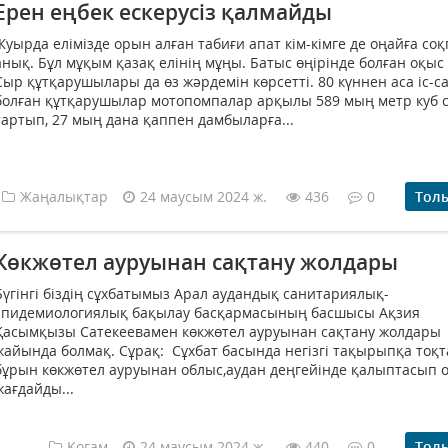
Ерен еңбек ескерусіз қалмайды
Жуырда елімізде орын алған табиғи апат кім-кімге де оңайға со
анық. Бұл мұқым қазақ елінің мұңы. Батыс өңірінде болған оқыс
Сыр құтқарушылары да өз жәрдемін көрсетті. 80 күннен аса іс-с
болған құтқарушылар мотопомпалар арқылы 589 мың метр куб 
тартып, 27 мың дана қаппен дамбыларға...
Жаңалықтар
24 маусым 2024 ж.
436
0
Тол
Көкжөтел ауруынан сақтану жолдары
Бүгінгі біздің сұхбатымыз Арал аудандық санитариялық-
эпидемиологиялық бақылау басқармасының басшысы Ақзия
Қасымқызы Сатекеевамен көкжөтел ауруынан сақтану жолдары
жайында болмақ. Сұрақ: Сұхбат басында негізгі тақырыпқа тоқ
бұрын көкжөтел ауруынан облыс,аудан деңгейінде қалыптасып 
жағдайды...
Қоғам
24 маусым 2024 ж.
440
0
Тол