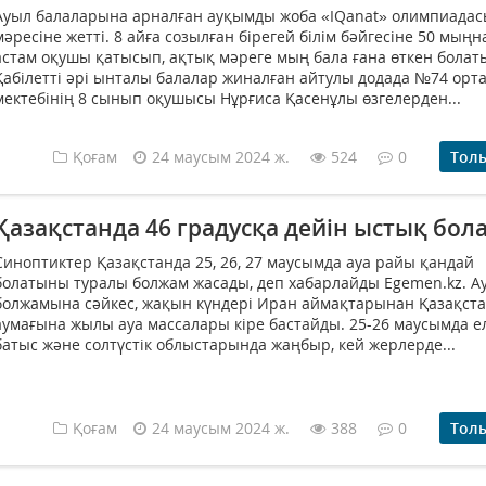
Ауыл балаларына арналған ауқымды жоба «IQanat» олимпиадас
мәресіне жетті. 8 айға созылған бірегей білім бәйгесіне 50 мыңн
астам оқушы қатысып, ақтық мәреге мың бала ғана өткен болат
Қабілетті әрі ынталы балалар жиналған айтулы додада №74 орт
мектебінің 8 сынып оқушысы Нұрғиса Қасенұлы өзгелерден...
Қоғам
24 маусым 2024 ж.
524
0
Тол
Қазақстанда 46 градусқа дейін ыстық бол
Синоптиктер Қазақстанда 25, 26, 27 маусымда ауа райы қандай
болатыны туралы болжам жасады, деп хабарлайды Egemen.kz. А
болжамына сәйкес, жақын күндері Иран аймақтарынан Қазақст
аумағына жылы ауа массалары кіре бастайды. 25-26 маусымда ел
батыс және солтүстік облыстарында жаңбыр, кей жерлерде...
Қоғам
24 маусым 2024 ж.
388
0
Тол