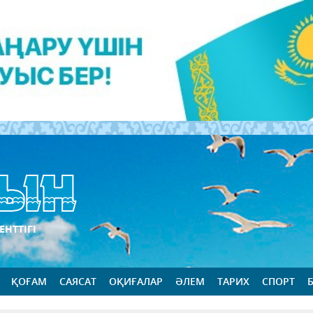
ЕНТТІГІ
ҚОҒАМ
САЯСАТ
ОҚИҒАЛАР
ӘЛЕМ
ТАРИХ
СПОРТ