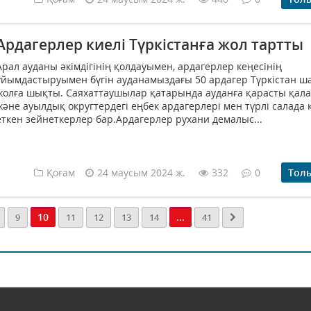
Ардагерлер киелі Түркістанға жол тартты
Арал ауданы әкімдігінің қолдауымен, ардагерлер кеңесінің
ұйымдастыруымен бүгін ауданамыздағы 50 ардагер Түркістан 
жолға шықты. Саяхаттаушылар қатарында ауданға қарасты қала,
және ауылдық округтердегі еңбек ардагерлері мен түрлі салада
еткен зейнеткерлер бар.Ардагерлер рухани демалыс...
Қоғам
24 маусым 2024 ж.
332
0
Тол
10
...
9
11
12
13
14
41