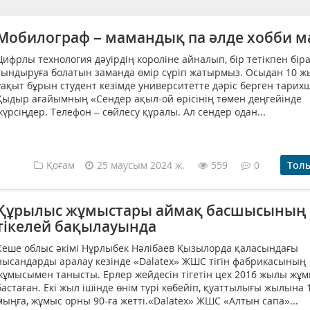
Мобилограф – мамандық па әлде хобби м
Цифрлы технология дәуірдің короліне айналып, бір тетікпен бір
тындыруға болатын заманда өмір сүріп жатырмыз. Осыдан 10 ж
уақыт бұрын студент кезімде университетте дәріс берген тарих
Қыдыр ағайымның «Сендер ақыл-ой өрісінің төмен деңгейінде
жүрсіңдер. Телефон – сөйлесу құралы. Ал сендер одан...
Қоғам
25 маусым 2024 ж.
559
0
Тол
Құрылыс жұмыстары аймақ басшысының
тікелей бақылауында
Кеше облыс әкімі Нұрлыбек Нәлібаев Қызылорда қаласындағы
нысандарды аралау кезінде «Dalatex» ЖШС тігін фабрикасының
жұмысымен танысты. Ерлер жейдесін тігетін цех 2016 жылы жұ
бастаған. Екі жыл ішінде өнім түрі көбейіп, қуаттылығы жылына 
мыңға, жұмыс орны 90-ға жетті.«Dalatex» ЖШС «Алтын сапа»...