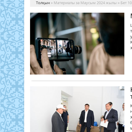
Толқын
» Материалы за Маусым 2024 жылы » Бет 10