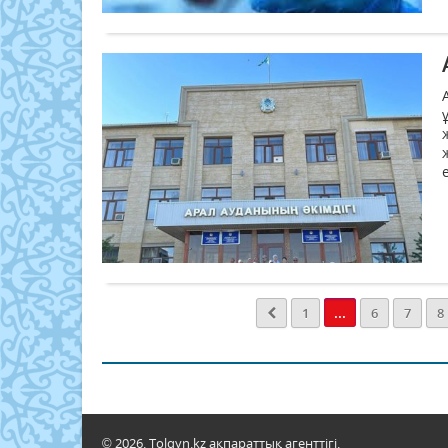
...
1
6
7
8
© 2026. Tolqyn.kz ақпараттық агенттігі.