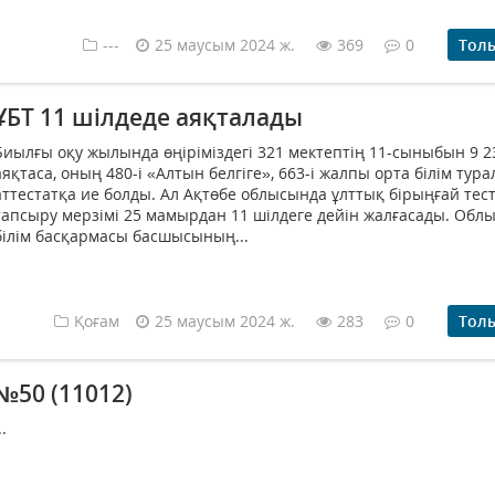
---
25 маусым 2024 ж.
369
0
Тол
ҰБТ 11 шілдеде аяқталады
Биылғы оқу жылында өңіріміздегі 321 мектептің 11-сыныбын 9 2
аяқ­таса, оның 480-і «Алтын белгіге», 663-і жалпы орта білім тура
аттес­татқа­ ие болды. Ал Ақтөбе облысында ұлттық бірыңғай тест
тапсыру мерзімі ­­­25 мамырдан 11 шілдеге дейін жалғасады. Обл
білім басқармасы басшысының...
Қоғам
25 маусым 2024 ж.
283
0
Тол
№50 (11012)
..