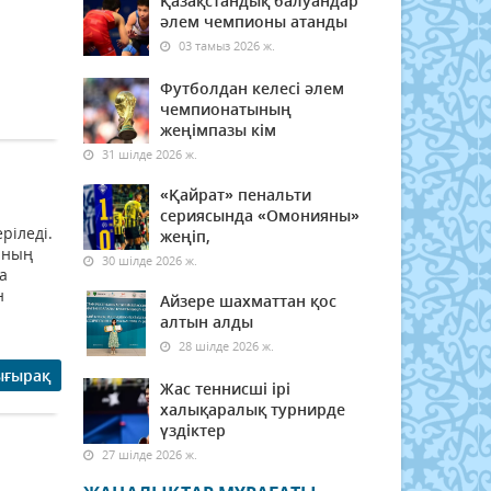
Қазақстандық балуандар
әлем чемпионы атанды
03 тамыз 2026 ж.
Футболдан келесі әлем
чемпионатының
жеңімпазы кім
31 шілде 2026 ж.
«Қайрат» пенальти
сериясында «Омонияны»
ріледі.
жеңіп,
аның
30 шілде 2026 ж.
а
н
Айзере шахматтан қос
алтын алды
28 шілде 2026 ж.
ығырақ
Жас теннисші ірі
халықаралық турнирде
үздіктер
27 шілде 2026 ж.