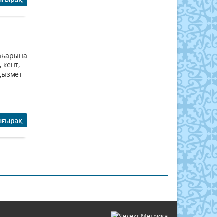
шаһарына
 кент,
 қызмет
ығырақ