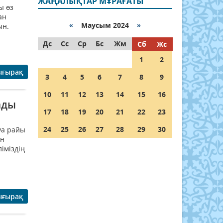
ЖАҢАЛЫҚТАР МҰРАҒАТЫ
ы өз
ан
«
Маусым 2024
»
ын.
а
Дс
Сс
Ср
Бс
Жм
Сб
Жс
1
2
ығырақ
3
4
5
6
7
8
9
10
11
12
13
14
15
16
ады
17
18
19
20
21
22
23
24
25
26
27
28
29
30
уа райы
ан
іміздің
ығырақ