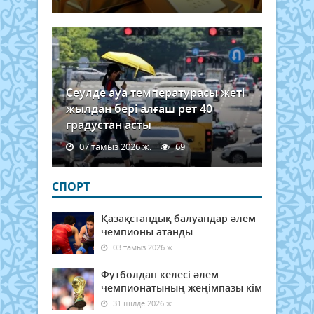
және.
Сеулде ауа температурасы жеті
жылдан бері алғаш рет 40
градустан асты
07 тамыз 2026 ж.
69
СПОРТ
Қазақстандық балуандар әлем
чемпионы атанды
03 тамыз 2026 ж.
Футболдан келесі әлем
чемпионатының жеңімпазы кім
31 шілде 2026 ж.