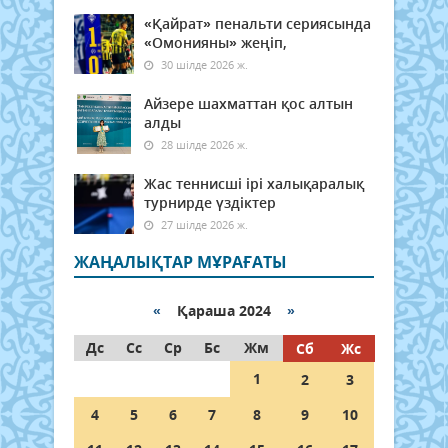
«Қайрат» пенальти сериясында
«Омонияны» жеңіп,
30 шілде 2026 ж.
Айзере шахматтан қос алтын
алды
28 шілде 2026 ж.
Жас теннисші ірі халықаралық
турнирде үздіктер
27 шілде 2026 ж.
ЖАҢАЛЫҚТАР МҰРАҒАТЫ
«
Қараша 2024
»
Дс
Сс
Ср
Бс
Жм
Сб
Жс
1
2
3
4
5
6
7
8
9
10