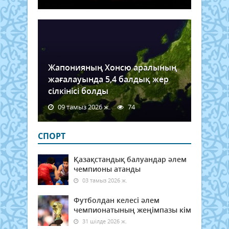
ХҚК
арқ
шам
335
мың
қызм
МХҚ
Жапонияның Хонсю аралының
арқ
жағалауында 5,4 балдық жер
135..
сілкінісі болды
09 тамыз 2026 ж.
74
СПОРТ
Қазақстандық балуандар әлем
чемпионы атанды
03 тамыз 2026 ж.
Футболдан келесі әлем
чемпионатының жеңімпазы кім
31 шілде 2026 ж.