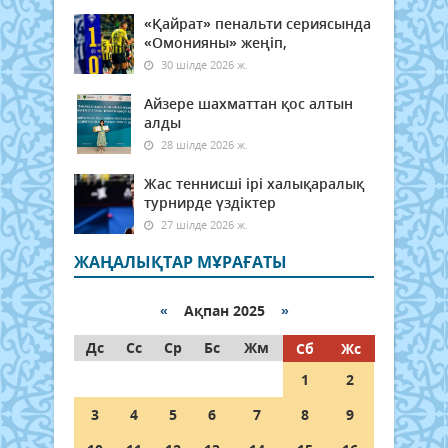
«Қайрат» пенальти сериясында
«Омонияны» жеңіп,
30 шілде 2026 ж.
Айзере шахматтан қос алтын
алды
28 шілде 2026 ж.
Жас теннисші ірі халықаралық
турнирде үздіктер
27 шілде 2026 ж.
ЖАҢАЛЫҚТАР МҰРАҒАТЫ
«
Ақпан 2025
»
Дс
Сс
Ср
Бс
Жм
Сб
Жс
1
2
3
4
5
6
7
8
9