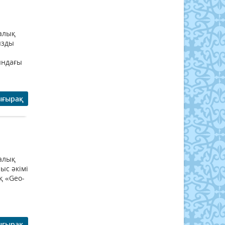
Халық
ызды
ындағы
ығырақ
Халық
ыс әкімі
қ «Geo-
ығырақ