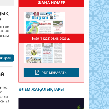
ЖАҢА НОМЕР
дық
р
аттың
сының
астам
№59 (11223)
08.08.2026 ж.
ығырақ
PDF МҰРАҒАТЫ
ай
е тұс
ӘЛЕМ ЖАҢАЛЫҚТАРЫ
ыс
халқы
ысы 21