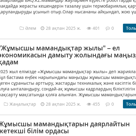
хабарлайды BAQ.KZ.Мамандар жаулармен күресте роботтарды 
жағдайда жерасты кешендерін тазалау үшін термобариялық қа
қаруландыруды ұсынып отыр.Олар нысананы айқындап, жою үші
Әлем
28 ақпан 2025 ж.
401
0
Тол
"Жұмысшы мамандықтар жылы" – ел
экономикасын дамыту жолындағы маңы
қадам
2025 жыл елімізде «Жұмысшы мамандықтар жылы» деп жарияла
Бұл бастама еңбек нарығындағы маңызды жұмысшы мамандық
деген сұранысты арттыру, жастарды техникалық және кәсіптік бі
алуға ынталандыру, сондай-ақ жұмысшы кадрлардың біліктілігін
жақсарту мақсатында қолға алынған. Жұмысшы мамандықтарын
Жаңалықтар
28 ақпан 2025 ж.
455
0
Тол
Жұмысшы мамандықтарын даярлайтын
жетекші білім ордасы