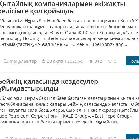
Қытайлық компаниялармен екіжақты
келісімге қол қойылды
Облыс әкімі Нұрлыбек Нәлібаев бастаған делегацияның Қытай 
Республикасына жұмыс сапары аясында елшілікте бірнеше маң
келісімге қол қойылды. «Саутс-Ойл» ЖШС мен Қытайдың «Carrie
Technology Holding Limited» компаниясы арасында мұнай салас
ынтымақтастық, «Абзал және К» ТС мен «Hubei Yongxiang...
Жаңалықтар
28 ақпан 2025 ж.
312
0
Тол
Бейжің қаласында кездесулер
ұйымдастырылды
Облыс әкімі Нұрлыбек Нәлібаев бастаған делегацияның Қытай 
Республикасына жұмыс сапары Бейжің қаласында жалғасты. Обл
мен жауапты сала басшылары, Сыр елінің кәсіпкерлері қытайлы
Jade Petroleum Corporation», «KALE Group», «East Hope Group»
компанияларының басшыларымен кездесіп, мұнай-газ,...
Жаңалықтар
28 ақпан 2025 ж.
424
0
Тол