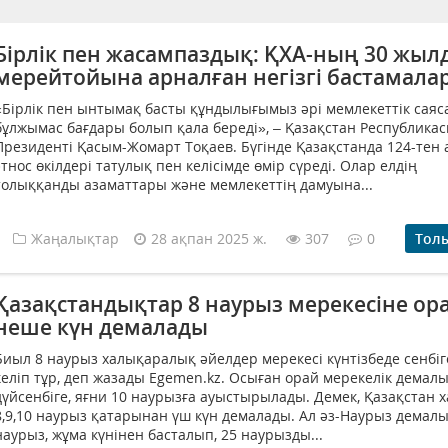
Бірлік пен жасампаздық: ҚХА-ның 30 жыл
мерейтойына арналған негізгі бастамала
«Бірлік пен ынтымақ басты құндылығымыз әрі мемлекеттік саяс
бұлжымас бағдары болып қала береді», – Қазақстан Республика
Президенті Қасым-Жомарт Тоқаев. Бүгінде Қазақстанда 124-тен 
этнос өкілдері татулық пен келісімде өмір сүреді. Олар елдің
толыққанды азаматтары және мемлекеттің дамуына...
Жаңалықтар
28 ақпан 2025 ж.
307
0
Тол
Қазақстандықтар 8 наурыз мерекесіне ор
неше күн демалады
Биыл 8 наурыз халықаралық әйелдер мерекесі күнтізбеде сенбіг
келіп тұр, деп жазады Egemen.kz. Осыған орай мерекелік демал
дүйсенбіге, яғни 10 наурызға ауыстырылады. Демек, Қазақстан 
8,9,10 наурыз қатарынан үш күн демалады. Ал әз-Наурыз демал
наурыз, жұма күнінен басталып, 25 наурызды...