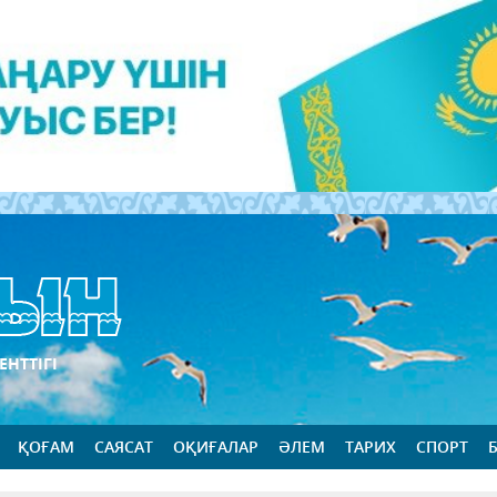
ЕНТТІГІ
ҚОҒАМ
САЯСАТ
ОҚИҒАЛАР
ӘЛЕМ
ТАРИХ
СПОРТ