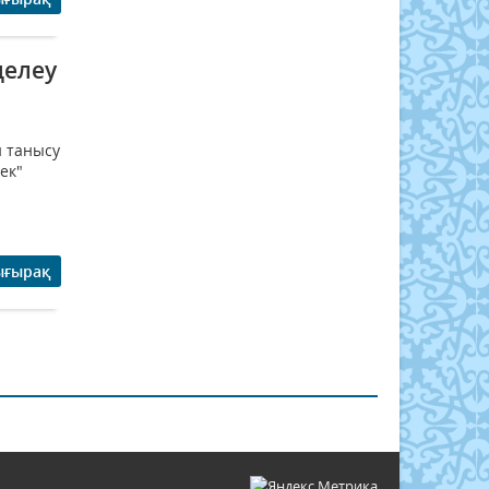
делеу
н танысу
ек"
ығырақ