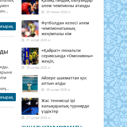
қалалық
Қазақстандық балуандар
румен
әлем чемпионы атанды
н...
03 тамыз 2026 ж.
Футболдан келесі әлем
ығырақ
чемпионатының
жеңімпазы кім
31 шілде 2026 ж.
зды
«Қайрат» пенальти
сериясында «Омонияны»
жеңіп,
нды.
30 шілде 2026 ж.
тарына
лім
Айзере шахматтан қос
алтын алды
ың...
28 шілде 2026 ж.
ығырақ
Жас теннисші ірі
халықаралық турнирде
үздіктер
27 шілде 2026 ж.