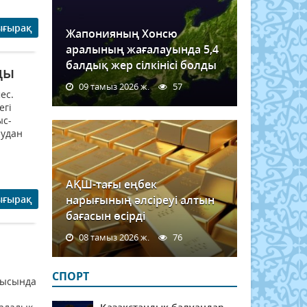
ығырақ
Жапонияның Хонсю
аралының жағалауында 5,4
балдық жер сілкінісі болды
ды
09 тамыз 2026 ж.
57
ес.
егі
ыс-
аудан
АҚШ-тағы еңбек
ығырақ
нарығының әлсіреуі алтын
бағасын өсірді
08 тамыз 2026 ж.
76
СПОРТ
рысында