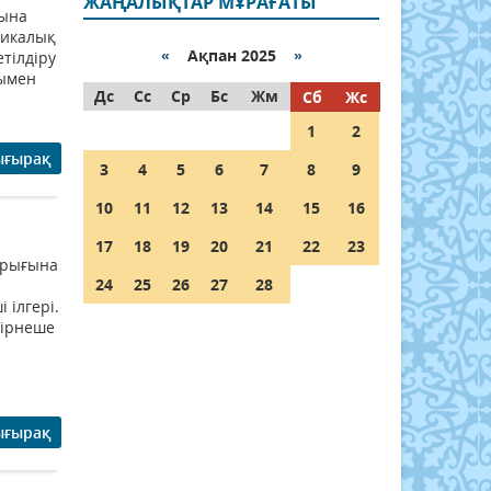
ЖАҢАЛЫҚТАР МҰРАҒАТЫ
ына
никалық
«
Ақпан 2025
»
тілдіру
рымен
Дс
Сс
Ср
Бс
Жм
Сб
Жс
1
2
ығырақ
3
4
5
6
7
8
9
10
11
12
13
14
15
16
17
18
19
20
21
22
23
нарығына
24
25
26
27
28
 ілгері.
бірнеше
ығырақ