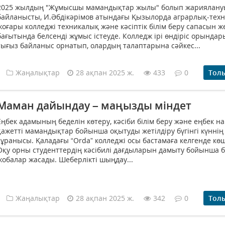
2025 жылдың "Жұмысшы мамандықтар жылы" болып жариялану
байланысты, И.Әбдікәрімов атындағы Қызылорда аграрлық-тех
жоғары колледжі техникалық және кәсіптік білім беру сапасын же
бағытында белсенді жұмыс істеуде. Колледж ірі өндіріс орында
тығыз байланыс орнатып, олардың талаптарына сәйкес...
Жаңалықтар
28 ақпан 2025 ж.
433
0
Тол
Маман дайындау – маңызды міндет
Еңбек адамының беделін көтеру, кәсіби білім беру және еңбек 
қажетті мамандықтар бойынша оқытуды жетілдіру бүгінгі күннің
сұранысы. Қаладағы “Оrda” колледжі осы бастамаға келгенде көші
Оқу орны студенттердің кәсібилі дағдыларын дамыту бойынша 
жобалар жасады. Шеберлікті шыңдау...
Жаңалықтар
28 ақпан 2025 ж.
342
0
Тол