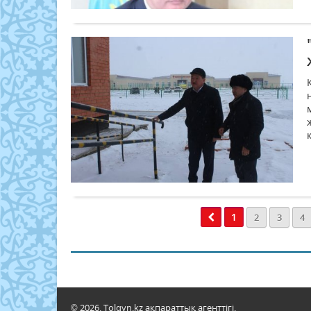
1
2
3
4
© 2026. Tolqyn.kz ақпараттық агенттігі.