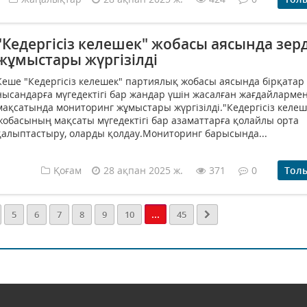
"Кедергісіз келешек" жобасы аясында зер
жұмыстары жүргізілді
Кеше "Кедергісіз келешек" партиялық жобасы аясында бірқатар
нысандарға мүгедектігі бар жандар үшін жасалған жағдайларме
мақсатында мониторинг жұмыстары жүргізілді."Кедергісіз келеш
жобасының мақсаты мүгедектігі бар азаматтарға қолайлы орта
қалыптастыру, оларды қолдау.Мониторинг барысында...
Қоғам
28 ақпан 2025 ж.
371
0
Тол
...
5
6
7
8
9
10
45