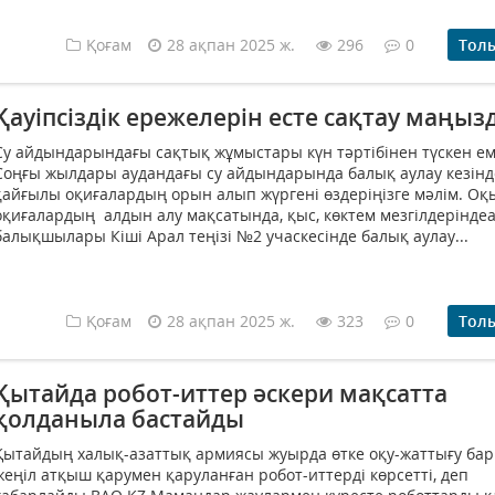
Қоғам
28 ақпан 2025 ж.
296
0
Тол
Қауіпсіздік ережелерін есте сақтау маңыз
Су айдындарындағы сақтық жұмыстары күн тәртібінен түскен ем
Соңғы жылдары аудандағы су айдындарында балық аулау кезінд
қайғылы оқиғалардың орын алып жүргені өздеріңізге мәлім. Оқ
оқиғалардың алдын алу мақсатында, қыс, көктем мезгілдерінде
балықшылары Кіші Арал теңізі №2 учаскесінде балық аулау...
Қоғам
28 ақпан 2025 ж.
323
0
Тол
Қытайда робот-иттер әскери мақсатта
қолданыла бастайды
Қытайдың халық-азаттық армиясы жуырда өтке оқу-жаттығу ба
жеңіл атқыш қарумен қаруланған робот-иттерді көрсетті, деп