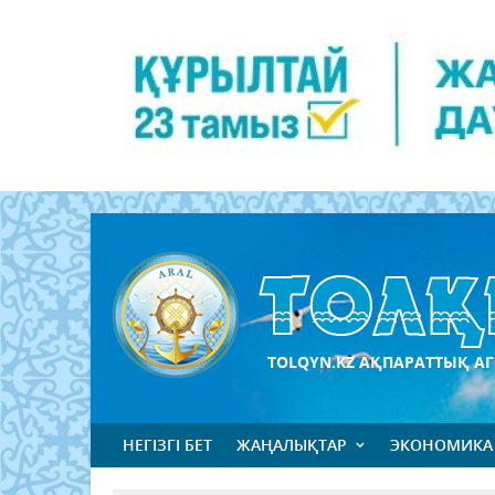
TOLQYN.KZ АҚПАРАТТЫҚ АГ
НЕГІЗГІ БЕТ
ЖАҢАЛЫҚТАР
ЭКОНОМИКА