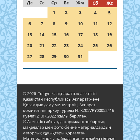
Дс
Сс
Ср
Бс
Жм
Сб
Жс
1
2
3
4
5
6
7
8
9
10
11
12
13
14
15
16
17
18
19
20
21
22
23
24
25
26
27
28
29
30
31
© 2026. Tolqyn.kz ақпараттық агенттігі.
Қазақстан Республикасы Ақпарат және
Қоғамдық даму министрлігі, Ақпарат
комитетінің тіркеу туралы № KZ05VPY00052416
куәлігі 21.07.2022 жылы берілген.
® Агенттік сайтында жарияланған барлық
мақалалар мен фото-бейне материалдардың
авторлық құқықтары қорғалған.
Материалдарды пайдаланған жағдайда сілтеме