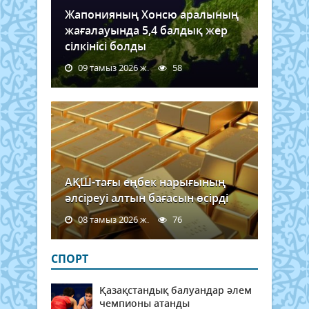
қойн
Жапонияның Хонсю аралының
белгі
жағалауында 5,4 балдық жер
бір
сілкінісі болды
тере
тірк
09 тамыз 2026 ж.
58
Сейс
АҚШ-тағы еңбек нарығының
әлсіреуі алтын бағасын өсірді
08 тамыз 2026 ж.
76
СПОРТ
Қазақстандық балуандар әлем
чемпионы атанды