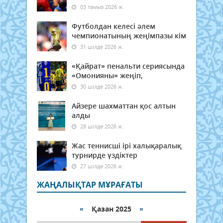
03 тамыз 2026 ж.
Футболдан келесі әлем
чемпионатының жеңімпазы кім
31 шілде 2026 ж.
«Қайрат» пенальти сериясында
«Омонияны» жеңіп,
30 шілде 2026 ж.
Айзере шахматтан қос алтын
алды
28 шілде 2026 ж.
Жас теннисші ірі халықаралық
турнирде үздіктер
27 шілде 2026 ж.
ЖАҢАЛЫҚТАР МҰРАҒАТЫ
«
Қазан 2025
»