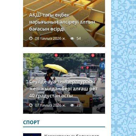
АҚШ-тағы еңбек
нарығының әлсіреуі алтын
бағасын өсірді
08 тамыз 2026 ж.
54
Сеулде ауа температурасы
жеті жылдан бері алғаш рет
40 градустан асты
07 тамыз 2026 ж.
71
СПОРТ