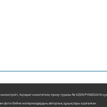
инистрлігі, Ақпарат комитетінің тіркеу туралы № KZ05VPY00052416 куә
мен фото-бейне материалдардың авторлық құқықтары қорғалған.