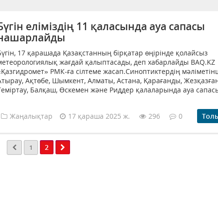
Бүгін еліміздің 11 қаласында ауа сапасы
нашарлайды
Бүгін, 17 қарашада Қазақстанның бірқатар өңірінде қолайсыз
метеорологиялық жағдай қалыптасады, деп хабарлайды BAQ.KZ
«Қазгидромет» РМК-ға сілтеме жасап.Синоптиктердің мәліметін
Атырау, Ақтөбе, Шымкент, Алматы, Астана, Қарағанды, Жезқазған
Теміртау, Балқаш, Өскемен және Риддер қалаларында ауа сапасы
Жаңалықтар
17 қараша 2025 ж.
296
0
Тол
2
1