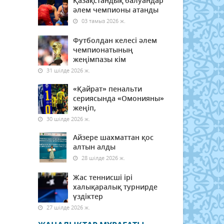
Қазақстандық балуандар
әлем чемпионы атанды
03 тамыз 2026 ж.
Футболдан келесі әлем
чемпионатының
жеңімпазы кім
31 шілде 2026 ж.
«Қайрат» пенальти
сериясында «Омонияны»
жеңіп,
30 шілде 2026 ж.
Айзере шахматтан қос
алтын алды
28 шілде 2026 ж.
Жас теннисші ірі
халықаралық турнирде
үздіктер
27 шілде 2026 ж.