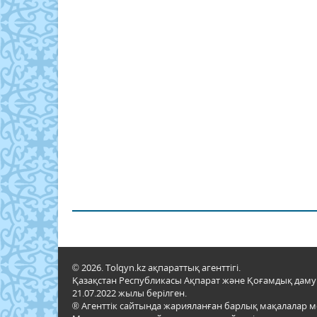
© 2026. Tolqyn.kz ақпараттық агенттігі.
Қазақстан Республикасы Ақпарат және Қоғамдық даму м
21.07.2022 жылы берілген.
® Агенттік сайтында жарияланған барлық мақалалар 