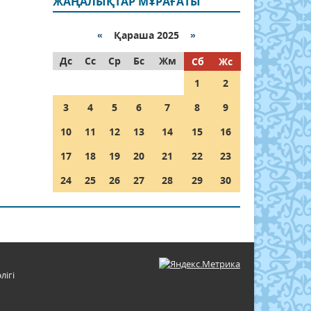
ЖАҢАЛЫҚТАР МҰРАҒАТЫ
«
Қараша 2025
»
Дс
Сс
Ср
Бс
Жм
Сб
Жс
1
2
3
4
5
6
7
8
9
10
11
12
13
14
15
16
17
18
19
20
21
22
23
24
25
26
27
28
29
30
лігі