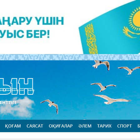
ЕНТТІГІ
ҚОҒАМ
САЯСАТ
ОҚИҒАЛАР
ӘЛЕМ
ТАРИХ
СПОРТ