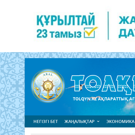
TOLQYN.KZ АҚПАРАТТЫҚ АГ
НЕГІЗГІ БЕТ
ЖАҢАЛЫҚТАР
ЭКОНОМИКА