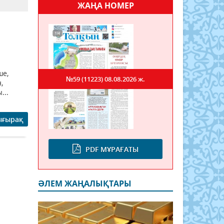
ЖАҢА НОМЕР
ше,
№59 (11223)
08.08.2026 ж.
,
...
ығырақ
PDF МҰРАҒАТЫ
ӘЛЕМ ЖАҢАЛЫҚТАРЫ