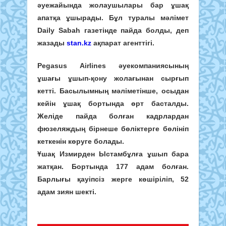
әуежайында жолаушылары бар ұшақ
апатқа ұшырады. Бұл туралы мәлімет
Daily Sabah газетінде пайда болды, деп
жазады
stan.kz
ақпарат агенттігі.
Pegasus Airlines әуекомпаниясының
ұшағы ұшып-қону жолағынан сырғып
кетті. Басылымның мәліметінше, осыдан
кейін ұшақ бортында өрт басталды.
Желіде пайда болған кадрлардан
фюзеляждың бірнеше бөліктерге бөлініп
кеткенін көруге болады.
Ұшақ Измирден Ыстамбұлға ұшып бара
жатқан. Бортында 177 адам болған.
Барлығы қауіпсіз жерге көшіріліп, 52
адам зиян шекті.