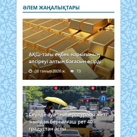
ӘЛЕМ ЖАҢАЛЫҚТАРЫ
АҚШ-тағы еңбек нарығының
әлсіреуі алтын бағасын өсірді
08 тамыз 2026 ж.
73
Сеулде ауа температурасы жеті
жылдан бері алғаш рет 40
градустан асты