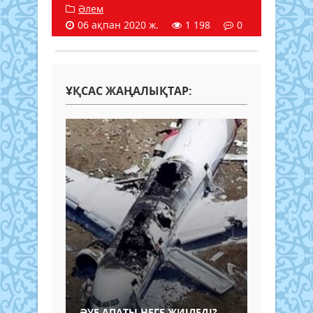
Әлем
06 ақпан 2020 ж.
1 198
0
ҰҚСАС ЖАҢАЛЫҚТАР:
ӘУЕ АПАТЫ НЕГЕ ЖИІЛЕДІ?