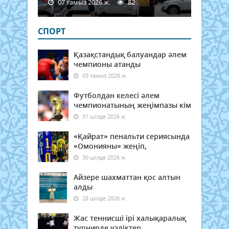
07 тамыз 2026 ж.
82
СПОРТ
Қазақстандық балуандар әлем
чемпионы атанды
03 тамыз 2026 ж.
Футболдан келесі әлем
чемпионатының жеңімпазы кім
31 шілде 2026 ж.
«Қайрат» пенальти сериясында
«Омонияны» жеңіп,
30 шілде 2026 ж.
Айзере шахматтан қос алтын
алды
28 шілде 2026 ж.
Жас теннисші ірі халықаралық
турнирде үздіктер