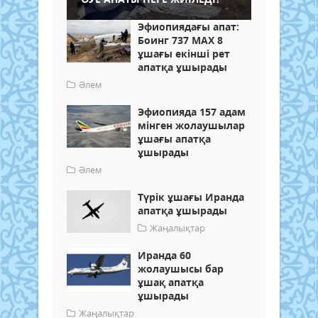
Эфиопиядағы апат:
Боинг 737 MAX 8
ұшағы екінші рет
апатқа ұшырады
Әлем
Эфиопияда 157 адам
мінген жолаушылар
ұшағы апатқа
ұшырады
Әлем
Түрік ұшағы Иранда
апатқа ұшырады
Жаңалықтар
Иранда 60
жолаушысы бар
ұшақ апатқа
ұшырады
Жаңалықтар