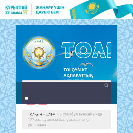
TOLQYN.KZ
АҚПАРАТТЫҚ
АГЕНТТІГІ
Толқын
»
Әлем
» Ыстамбұл әуежайында
177 жолаушысы бар ұшақ апатқа
ұшырады