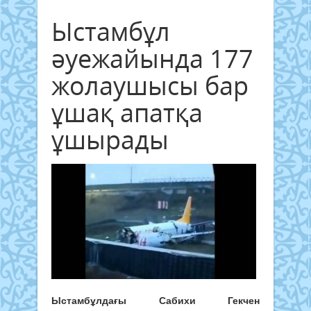
Ыстамбұл
әуежайында 177
жолаушысы бар
ұшақ апатқа
ұшырады
Ыстамбұлдағы Сабихи Гекчен