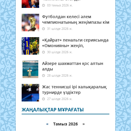
03 тамыз 2026 ж.
Футболдан келесі әлем
чемпионатының жеңімпазы кім
31 шілде 2026 ж.
«Қайрат» пенальти сериясында
«Омонияны» жеңіп,
30 шілде 2026 ж.
Айзере шахматтан қос алтын
алды
28 шілде 2026 ж.
Жас теннисші ірі халықаралық
турнирде үздіктер
27 шілде 2026 ж.
ЖАҢАЛЫҚТАР МҰРАҒАТЫ
«
Тамыз 2026 »