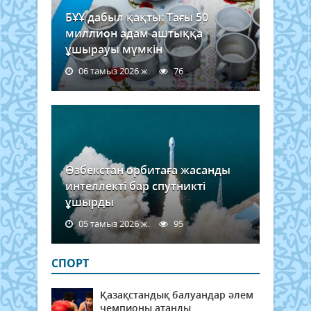
БҰҰ дабыл қақты: Тағы 50
миллион адам аштыққа
ұшырауы мүмкін
06 тамыз 2026 ж.
76
Өзбекстан орбитаға жасанды
интеллекті бар спутникті
ұшырды
05 тамыз 2026 ж.
95
СПОРТ
Қазақстандық балуандар әлем
чемпионы атанды