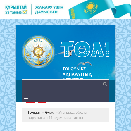
TOLQYN.KZ
АҚПАРАТТЫҚ
АГЕНТТІГІ
Толқын
»
Әлем
» Угандада эбола
вирусынан 11 адам қаза тапты