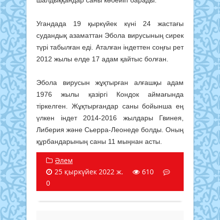
Угандада 19 қыркүйек күні 24 жастағы
судандық азаматтан Эбола вирусының сирек
түрі табылған еді. Аталған індеттен соңғы рет
2012 жылы елде 17 адам қайтыс болған.
Эбола вирусын жұқтырған алғашқы адам
1976 жылы қазіргі Кондок аймағында
тіркелген. Жұқтырғандар саны бойынша ең
үлкен індет 2014-2016 жылдары Гвинея,
Либерия және Сьерра-Леонеде болды. Оның
құрбандарының саны 11 мыңнан асты.
Әлем
25 қыркүйек 2022 ж.
610
0