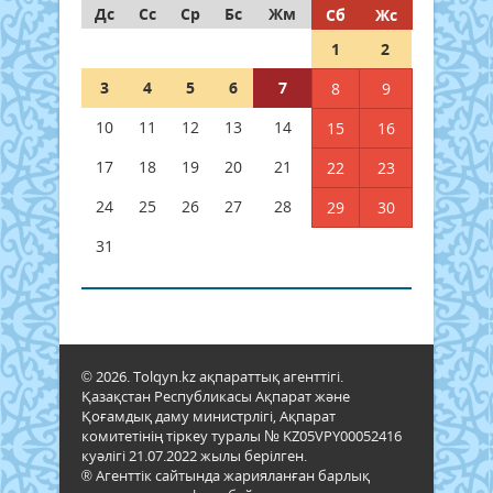
Дс
Сс
Ср
Бс
Жм
Сб
Жс
1
2
3
4
5
6
7
8
9
10
11
12
13
14
15
16
17
18
19
20
21
22
23
24
25
26
27
28
29
30
31
© 2026. Tolqyn.kz ақпараттық агенттігі.
Қазақстан Республикасы Ақпарат және
Қоғамдық даму министрлігі, Ақпарат
комитетінің тіркеу туралы № KZ05VPY00052416
куәлігі 21.07.2022 жылы берілген.
® Агенттік сайтында жарияланған барлық