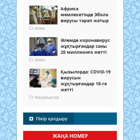
Африка
мемлекетінде Эбола
вирусы тарап жатыр
Әлем
Әлемде коронавирус
жұқтырғандар саны
20 миллионға жетті
Әлем
Қызылорда: COVID-19
вирусын
жұқтырғандар 18-ге
жетті
Жаңалықтар
Пікір қалдыру
ЖАҢА НОМЕР