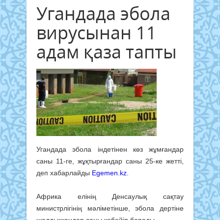
Угандада эбола
вирусынан 11
адам қаза тапты
Угандада эбола індетінен көз жұмғандар
саны 11-ге, жұқтырғандар саны 25-ке жетті,
деп хабарлайды
Egemen.kz.
Африка елінің Денсаулық сақтау
министрлігінің мәліметінше, эбола дертіне
шалдыққандар саны көбейіп барады.