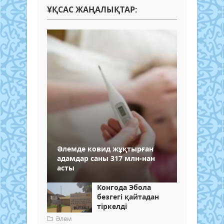
ҰҚСАС ЖАҢАЛЫҚТАР:
Әлемде ковид жұқтырған
адамдар саны 317 млн-нан
асты
Конгода Эбола
безгегі қайтадан
тіркелді
Әлем