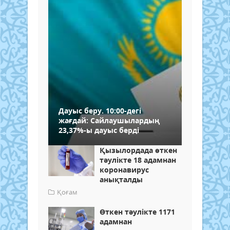
Дауыс беру. 10:00-дегі
жағдай: Сайлаушылардың
23,37%-ы дауыс берді
Қызылордада өткен
тәулікте 18 адамнан
коронавирус
анықталды
Қоғам
Өткен тәулікте 1171
адамнан