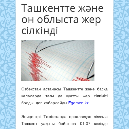
Ташкентте және
он облыста жер
сілкінді
Өзбекстан астанасы Ташкентте және басқа
қалаларда тағы да қуатты жер сілкінісі
болды, деп хабарлайды
Egemen.kz.
Эпицентрі Тәжікстанда орналасқан зілзала
Ташкент уақыты бойынша 01:07 кезінде