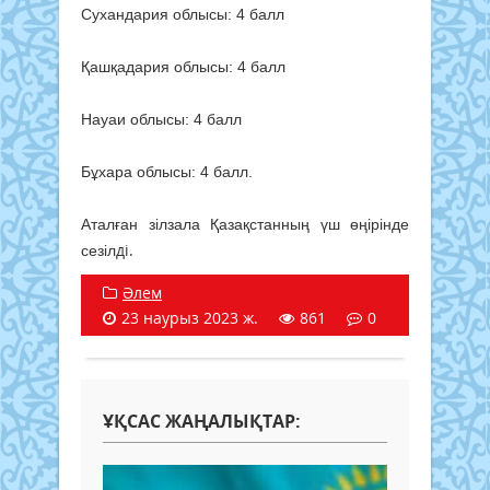
Сухандария облысы: 4 балл
Қашқадария облысы: 4 балл
Науаи облысы: 4 балл
Бұхара облысы: 4 балл.
Аталған зілзала Қазақстанның үш өңірінде
ді.
сезіл
Әлем
23 наурыз 2023 ж.
861
0
ҰҚСАС ЖАҢАЛЫҚТАР: