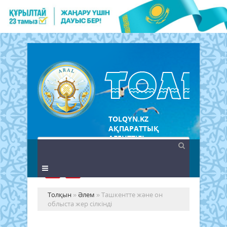
TOLQYN.KZ
АҚПАРАТТЫҚ
АГЕНТТІГІ
Толқын
»
Әлем
» Ташкентте және он
облыста жер сілкінді