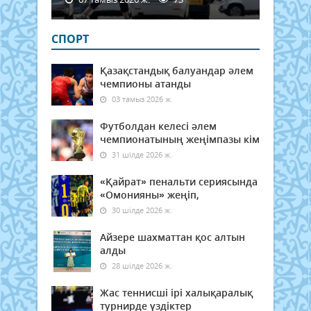
СПОРТ
Қазақстандық балуандар әлем
чемпионы атанды
03 тамыз 2026 ж.
Футболдан келесі әлем
чемпионатының жеңімпазы кім
31 шілде 2026 ж.
«Қайрат» пенальти сериясында
«Омонияны» жеңіп,
30 шілде 2026 ж.
Айзере шахматтан қос алтын
алды
28 шілде 2026 ж.
Жас теннисші ірі халықаралық
турнирде үздіктер