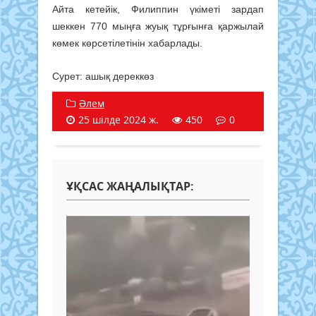
Айта кетейік, Филиппин үкіметі зардап
шеккен 770 мыңға жуық тұрғынға қаржылай
көмек көрсетілетінін хабарлады.
Сурет: ашық дереккөз
Әлем
25 шілде 2024 ж.
450
0
ҰҚСАС ЖАҢАЛЫҚТАР: