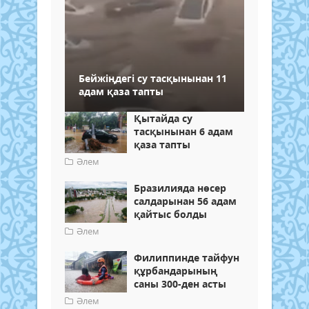
Бейжіңдегі су тасқынынан 11
адам қаза тапты
Қытайда су
тасқынынан 6 адам
қаза тапты
Әлем
Бразилияда нөсер
салдарынан 56 адам
қайтыс болды
Әлем
Филиппинде тайфун
құрбандарының
саны 300-ден асты
Әлем