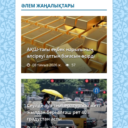
ӘЛЕМ ЖАҢАЛЫҚТАРЫ
АҚШ-тағы еңбек нарығының
әлсіреуі алтын бағасын өсірді
08 тамыз 2026 ж.
57
Сеулде ауа температурасы жеті
жылдан бері алғаш рет 40
градустан асты
07 тамыз 2026 ж.
73