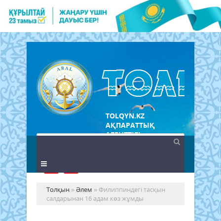
TOLQYN.KZ
АҚПАРАТТЫҚ
АГЕНТТІГІ
Толқын
»
Әлем
» Филиппиндегі тасқын
салдарынан 16 адам көз жұмды