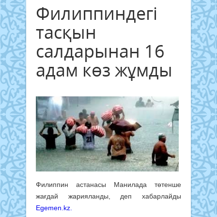
Филиппиндегі
тасқын
салдарынан 16
адам көз жұмды
Филиппин астанасы Манилада төтенше
жағдай жарияланды, деп хабарлайды
Egemen.kz.