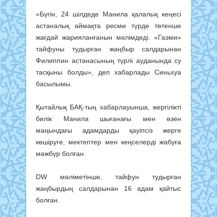
«Бүгін, 24 шілдеде Манила қалалық кеңесі
астаналық аймақта ресми түрде төтенше
жағдай жарияланғанын мәлімдеді. «Гаэми»
тайфуны тудырған жаңбыр салдарынан
Филиппин астанасының түрлі ауданында су
тасқыны болды», деп хабарлады Синьхуа
басылымы.
Қытайлық БАҚ-тың хабарлауынша, жергілікті
билік Манила шығанағы мен өзен
маңындағы адамдарды қауіпсіз жерге
көшіруге, мектептер мен кеңселерді жабуға
мәжбүр болған.
DW мәліметінше, тайфун тудырған
жаңбырдың салдарынан 16 адам қайтыс
болған.