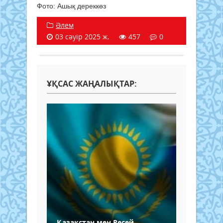
Фото: Ашық дереккөз
Әлем
03 сәуір 2025 ж.
457
0
ҰҚСАС ЖАҢАЛЫҚТАР:
Қазақстан мен Ресей