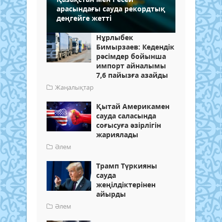
арасындағы сауда рекордтық
деңгейге жетті
Нұрлыбек
Бимырзаев: Кедендік
рәсімдер бойынша
импорт айналымы
7,6 пайызға азайды
Жаңалықтар
Қытай Америкамен
сауда саласында
соғысуға әзірлігін
жариялады
Әлем
Трамп Түркияны
сауда
жеңілдіктерінен
айырды
Әлем