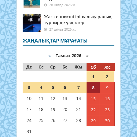
28 шілде 2026 ж.
Жас теннисші ірі халықаралық
турнирде үздіктер
27 шілде 2026 ж.
ЖАҢАЛЫҚТАР МҰРАҒАТЫ
«
Тамыз 2026 »
Дс
Сс
Ср
Бс
Жм
Сб
Жс
1
2
3
4
5
6
7
8
9
10
11
12
13
14
15
16
17
18
19
20
21
22
23
24
25
26
27
28
29
30
31