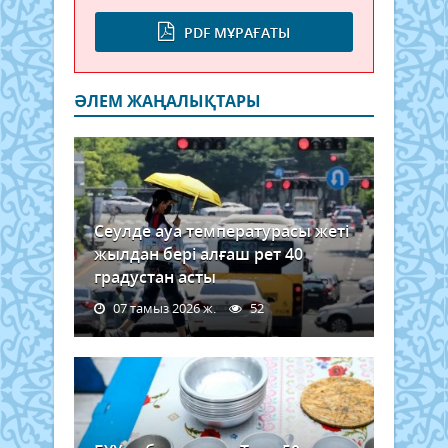
PDF МҰРАҒАТЫ
ӘЛЕМ ЖАҢАЛЫҚТАРЫ
Сеулде ауа температурасы жеті
жылдан бері алғаш рет 40
градустан асты
07 тамыз 2026 ж.
52