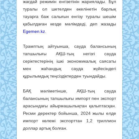
жағдай режимін енгізетінін жариялады. Бұл
туралы ол шетелден әкелінетін барлық
тауарға баж салығын енгізу туралы шешім
қабылдаған кезде мәлімдеді, деп жазады
Egemen.kz.
Трамптың айтуынша, сауда балансының
тапшылығы АҚШ-тың негізгі сауда
серіктестерінің ішкі экономикалық саясаты
мен жаһандық сауда жүйесіндегі
құрылымдық теңсіздіктерден туындайды.
БАҚ мәліметінше, АҚШ-тың сауда
балансының тапшылығы импорт пен экспорт
арасындағы айырмашылықтан қалыптасқан.
Ресми деректер бойынша, 2024 жылы елде
импорт көлемі экспорттан 1,2 триллион
доллар артық болған.