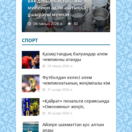
БҰҰ дабыл қақты: Тағы 50
миллион адам аштыққа
ұшырауы мүмкін
06 тамыз 2026 ж.
80
СПОРТ
Қазақстандық балуандар әлем
чемпионы атанды
03 тамыз 2026 ж.
Футболдан келесі әлем
чемпионатының жеңімпазы кім
31 шілде 2026 ж.
«Қайрат» пенальти сериясында
«Омонияны» жеңіп,
30 шілде 2026 ж.
Айзере шахматтан қос алтын
алды