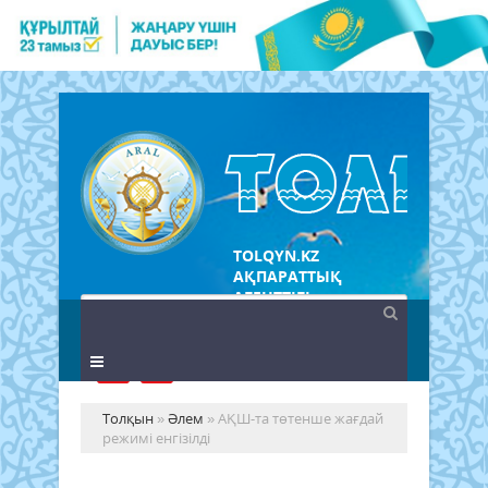
TOLQYN.KZ
АҚПАРАТТЫҚ
АГЕНТТІГІ
Толқын
»
Әлем
» АҚШ-та төтенше жағдай
режимі енгізілді