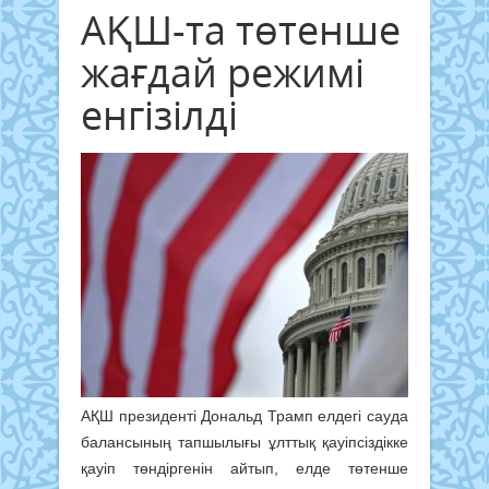
АҚШ-та төтенше
жағдай режимі
енгізілді
АҚШ президенті Дональд Трамп елдегі сауда
балансының тапшылығы ұлттық қауіпсіздікке
қауіп төндіргенін айтып, елде төтенше