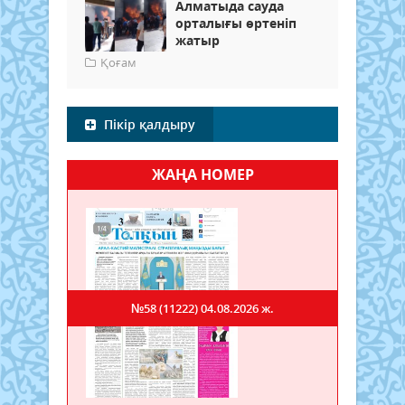
Алматыда сауда
орталығы өртеніп
жатыр
Қоғам
Пікір қалдыру
ЖАҢА НОМЕР
№58 (11222)
04.08.2026 ж.