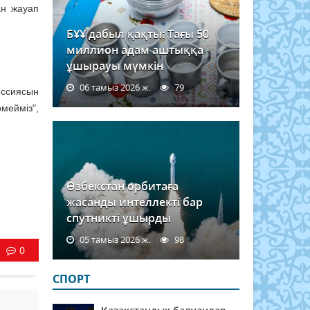
ан жауап
БҰҰ дабыл қақты: Тағы 50
миллион адам аштыққа
ұшырауы мүмкін
06 тамыз 2026 ж.
79
ессиясын
рмейміз",
Өзбекстан орбитаға
жасанды интеллекті бар
спутникті ұшырды
05 тамыз 2026 ж.
98
0
СПОРТ