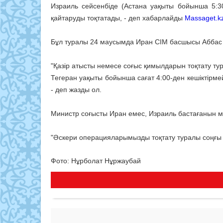
Израиль сейсенбіде (Астана уақыты бойынша 5:3
қайтаруды тоқтатады, - деп хабарлайды
Massaget.k
Бұл туралы 24 маусымда Иран СІМ басшысы Аббас А
"Қазір атысты немесе соғыс қимылдарын тоқтату ту
Тегеран уақыты бойынша сағат 4:00-ден кешіктірмей 
- деп жазды ол.
Министр соғысты Иран емес, Израиль бастағанын м
"Әскери операцияларымызды тоқтату туралы соңғы ш
Фото: Нұрболат Нұржаубай