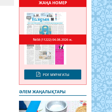
ЖАҢА НОМЕР
№58 (11222)
04.08.2026 ж.
PDF МҰРАҒАТЫ
ӘЛЕМ ЖАҢАЛЫҚТАРЫ