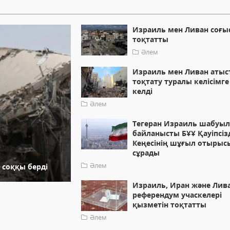
Израиль мен Ливан соғы
тоқтатты
Әлем
Израиль мен Ливан атыс
тоқтату туралы келісімге
келді
Әлем
Тегеран Израиль шабуы
байланысты БҰҰ Қауіпсіз
Кеңесінің шұғыл отырыс
сұрады
Әлем
 соққы берді
Израиль, Иран және Лив
референдум учаскелері
қызметін тоқтатты
Әлем