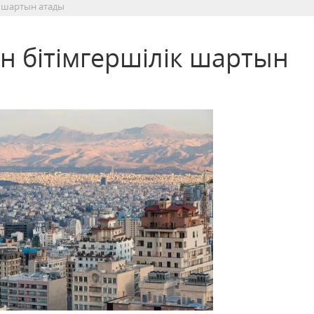
к шартын атады
н бітімгершілік шартын