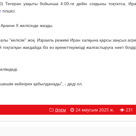
0) Тегеран уақыты бойынша 4:00-ге дейін соққыны тоқтатса, Ир
z
тілшісі.
ракчи Х желісінде жазды.
ралы "келісім" жоқ. Израиль режимі Иран халқына қарсы заңсыз агр
тоқтатқан жағдайда біз өз әрекеттерімізді жалғастыруға ниет білді
әлімдеді.
ешім кейінірек қабылданады", - деді ол.
Әлем
24 маусым 2025 ж.
231