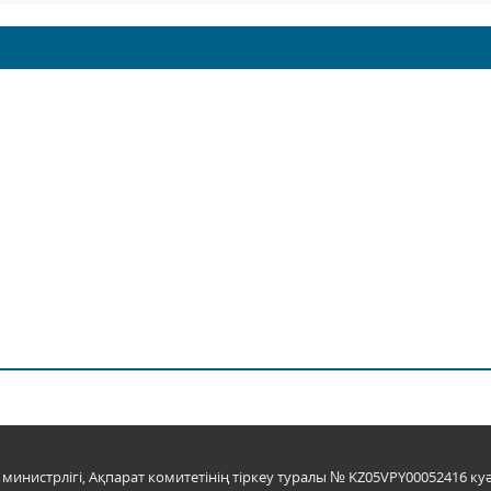
инистрлігі, Ақпарат комитетінің тіркеу туралы № KZ05VPY00052416 куә