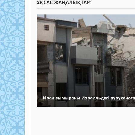
ҰҚСАС ЖАҢАЛЫҚТАР:
Иран зымыраны Израильдегі ауруханаға