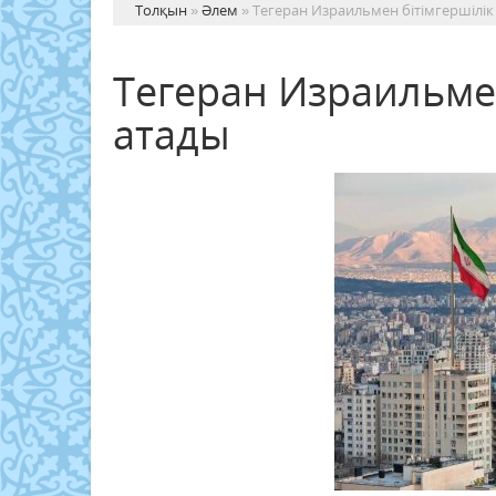
Толқын
»
Әлем
» Тегеран Израильмен бітімгершілі
Тегеран Израильме
атады