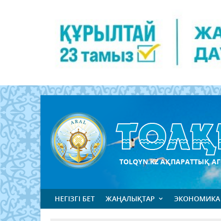
TOLQYN.KZ АҚПАРАТТЫҚ АГ
НЕГІЗГІ БЕТ
ЖАҢАЛЫҚТАР
ЭКОНОМИКА