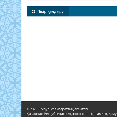
Пікір қалдыру
© 2026. Tolqyn.kz ақпараттық агенттігі.
Қазақстан Республикасы Ақпарат және Қоғамдық даму м