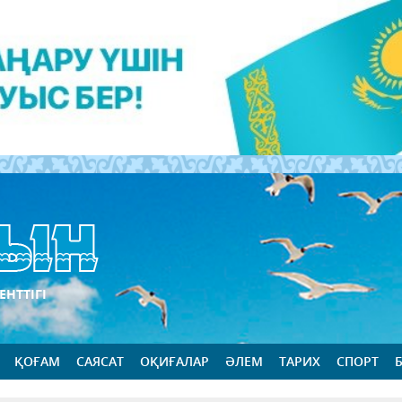
ЕНТТІГІ
ҚОҒАМ
САЯСАТ
ОҚИҒАЛАР
ӘЛЕМ
ТАРИХ
СПОРТ