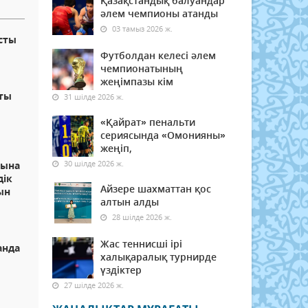
Қазақстандық балуандар
әлем чемпионы атанды
03 тамыз 2026 ж.
сты
Футболдан келесі әлем
чемпионатының
жеңімпазы кім
ты
31 шілде 2026 ж.
«Қайрат» пенальти
сериясында «Омонияны»
жеңіп,
30 шілде 2026 ж.
лына
дік
Айзере шахматтан қос
ын
алтын алды
28 шілде 2026 ж.
Жас теннисші ірі
анда
халықаралық турнирде
үздіктер
27 шілде 2026 ж.