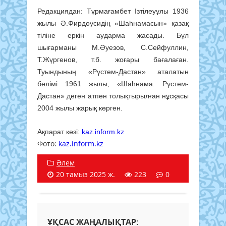
Редакциядан: Тұрмағамбет Ізтілеуұлы 1936
жылы Ә.Фирдоусидің «Шаһнамасын» қазақ
тіліне еркін аударма жасады. Бұл
шығарманы М.Әуезов, С.Сейфуллин,
Т.Жүргенов, т.б. жоғары бағалаған.
Туындының «Рүстем-Дастан» аталатын
бөлімі 1961 жылы, «Шаһнама. Рүстем-
Дастан» деген атпен толықтырылған нұсқасы
2004 жылы жарық көрген.
Ақпарат көзі:
kaz.inform.kz
Фото: ​
kaz.inform.kz
Әлем
20 тамыз 2025 ж.
223
0
ҰҚСАС ЖАҢАЛЫҚТАР: