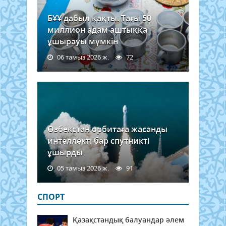
БҰҰ дабыл қақты: Тағы 50
миллион адам аштыққа
ұшырауы мүмкін
06 тамыз 2026 ж.
72
Өзбекстан орбитаға жасанды
интеллекті бар спутникті
ұшырды
05 тамыз 2026 ж.
91
СПОРТ
Қазақстандық балуандар әлем