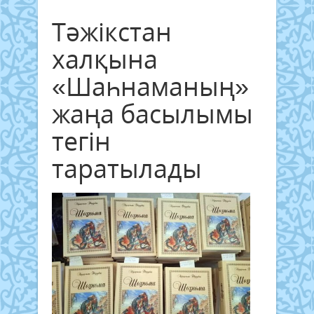
Тәжікстан
халқына
«Шаһнаманың»
жаңа басылымы
тегін
таратылады