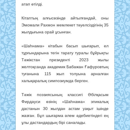
атап өтілді.
Кітаптың алғысөзінде айтылғандай, оны
Эмомали Рахмон мемлекет тәуелсіздігінің 35
жылдығына орай ұсынған.
«Шаһнама» кітабын басып шығарып, ел
тұрғындарына тегін тарату туралы бұйрықты
Тәжікстан президенті 2023 жылы
желтоқсанда академик Бабажан Ғафуровтың
туғанына 115 жыл толуына арналған
халықаралық симпозиумда берген.
Тәжік поэзиясының классигі Әбілқасым
Фирдауси өзінің «Шаһнама» эпикалық
дастанын 30 жылдан астам уақыт ішінде
жазған. Бұл шығарма әлем әдебиетіндегі ең
ұлы дастандардың бірі саналады.