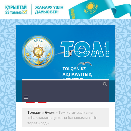
TOLQYN.KZ
АҚПАРАТТЫҚ
АГЕНТТІГІ
Толқын
»
Әлем
» Тәжікстан халқына
«Шаһнаманың» жаңа басылымы тегін
таратылады