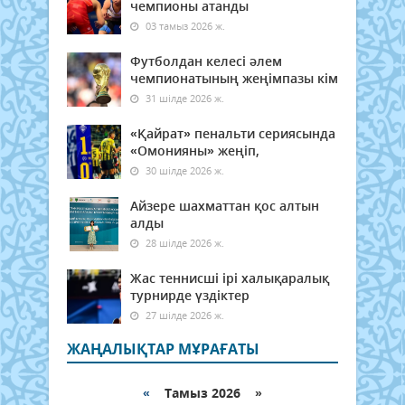
чемпионы атанды
03 тамыз 2026 ж.
Футболдан келесі әлем
чемпионатының жеңімпазы кім
31 шілде 2026 ж.
«Қайрат» пенальти сериясында
«Омонияны» жеңіп,
30 шілде 2026 ж.
Айзере шахматтан қос алтын
алды
28 шілде 2026 ж.
Жас теннисші ірі халықаралық
турнирде үздіктер
27 шілде 2026 ж.
ЖАҢАЛЫҚТАР МҰРАҒАТЫ
«
Тамыз 2026 »