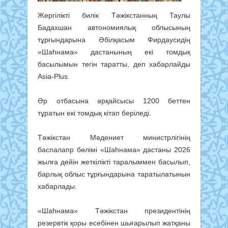
Жергілікті билік Тәжікстанның Таулы
Бадахшан автономиялық облысының
тұрғындарына Әбілқасым Фирдаусидің
«Шаһнама» дастанының екі томдық
басылымын тегін таратты, деп хабарлайды
Asia-Plus.
Әр отбасына әрқайсысы 1200 беттен
тұратын екі томдық кітап беріледі.
Тәжікстан Мәдениет министрлігінің
баспалапр бөлімі «Шаһнама» дастаны 2026
жылға дейін жеткілікті таралыммен басылып,
барлық облыс тұрғындарына таратылатынын
хабарлады.
«Шаһнама» Тәжікстан президентінің
резервтік қоры есебінен шығарылып жатқаны