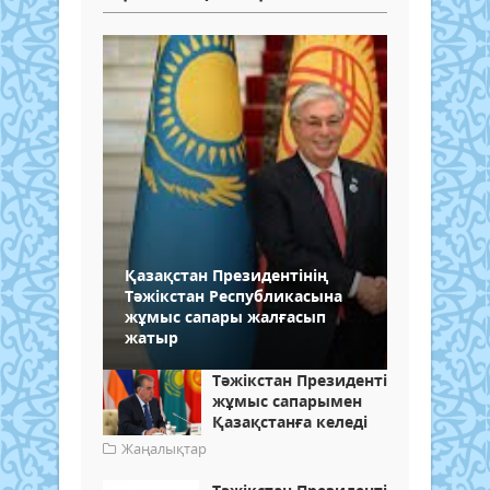
Қазақстан Президентінің
Тәжікстан Республикасына
жұмыс сапары жалғасып
жатыр
Тәжікстан Президенті
жұмыс сапарымен
Қазақстанға келеді
Жаңалықтар