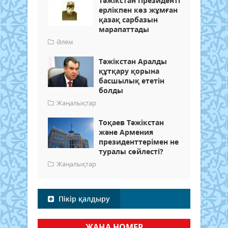
Тәжікстан Президенті
ерлікпен көз жұмған
қазақ сарбазын
марапаттады
Әлем
Тәжікстан Аралды
құтқару қорына
басшылық ететін
болды
Жаңалықтар
Тоқаев Тәжікстан
және Армения
президенттерімен не
туралы сөйлесті?
Жаңалықтар
Пікір қалдыру
ЖАҢА НОМЕР