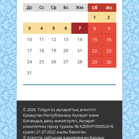
Дс
Сс
Ср
Бс
Жм
Сб
Жс
1
2
3
4
5
6
7
8
9
10
11
12
13
14
15
16
17
18
19
20
21
22
23
24
25
26
27
28
29
30
31
© 2026. Tolqyn.kz ақпараттық агенттігі.
Қазақстан Республикасы Ақпарат және
Қоғамдық даму министрлігі, Ақпарат
комитетінің тіркеу туралы № KZ05VPY00052416
куәлігі 21.07.2022 жылы берілген.
® Агенттік сайтында жарияланған барлық