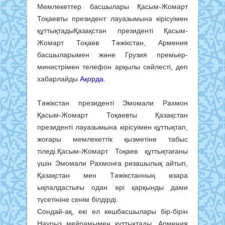
Мемлекеттер басшылары Қасым-Жомарт
Тоқаевты президент лауазымына кірісуімен
құттықтадыҚазақстан президенті Қасым-
Жомарт Тоқаев Тәжікстан, Армения
басшыларымен және Грузия премьер-
министрімен телефон арқылы сөйлесті, деп
хабарлайды
Ақорда.
Тәжікстан президенті Эмомали Рахмон
Қасым-Жомарт Тоқаевты Қазақстан
президенті лауазымына кірісуімен құттықтап,
жоғары мемлекеттік қызметіне табыс
тіледі.Қасым-Жомарт Тоқаев құттықтағаны
үшін Эмомали Рахмонға ризашылық айтып,
Қазақстан мен Тәжікстанның өзара
ықпалдастығы одан әрі қарқынды дами
түсетініне сенім білдірді.
Сондай-ақ, екі ел көшбасшылары бір-бірін
Наурыз мейрамымен құттықтады. Армения