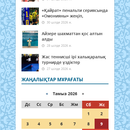
«Қайрат» пенальти сериясында
«Омонияны» жеңіп,
30 шілде 2026 ж.
Айзере шахматтан қос алтын
алды
28 шілде 2026 ж.
Жас теннисші ірі халықаралық
турнирде үздіктер
27 шілде 2026 ж.
ЖАҢАЛЫҚТАР МҰРАҒАТЫ
«
Тамыз 2026 »
Дс
Сс
Ср
Бс
Жм
Сб
Жс
1
2
3
4
5
6
7
8
9