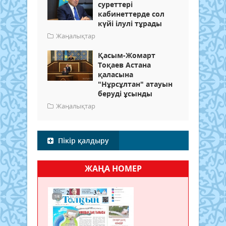
суреттері
кабинеттерде сол
күйі ілулі тұрады
Жаңалықтар
Қасым-Жомарт
Тоқаев Астана
қаласына
"Нұрсұлтан" атауын
беруді ұсынды
Жаңалықтар
Пікір қалдыру
ЖАҢА НОМЕР