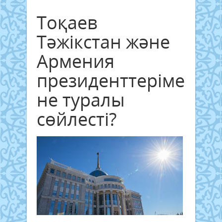
Тоқаев
Тәжікстан және
Армения
президенттерімен
не туралы
сөйлесті?