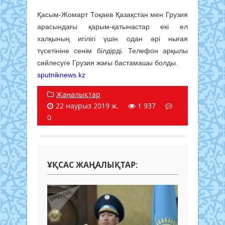
Қасым-Жомарт Тоқаев Қазақстан мен Грузия
арасындағы қарым-қатынастар екі ел
халқының игілігі үшін одан әрі нығая
түсетініне сенім білдірді. Телефон арқылы
сөйлесуге Грузия жағы бастамашы болды.
sputniknews.kz
Жаңалықтар
22 наурыз 2019 ж.
1 937
0
ҰҚСАС ЖАҢАЛЫҚТАР: