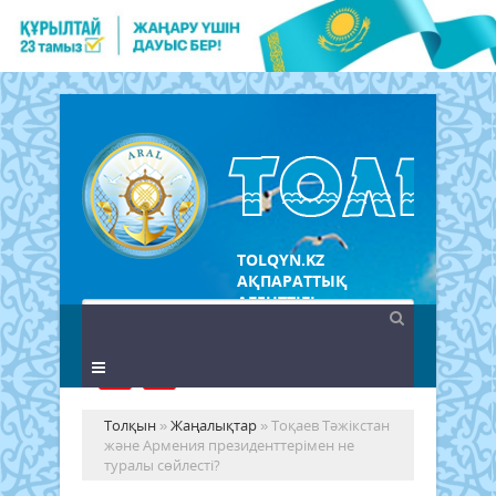
TOLQYN.KZ
АҚПАРАТТЫҚ
АГЕНТТІГІ
Толқын
»
Жаңалықтар
» Тоқаев Тәжікстан
және Армения президенттерімен не
туралы сөйлесті?