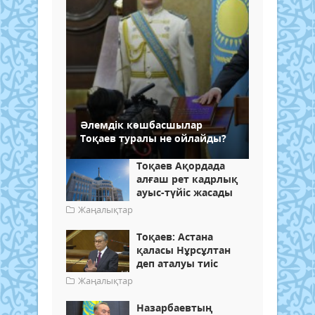
Әлемдік көшбасшылар
Тоқаев туралы не ойлайды?
Тоқаев Ақордада
алғаш рет кадрлық
ауыс-түйіс жасады
Жаңалықтар
Тоқаев: Астана
қаласы Нұрсұлтан
деп аталуы тиіс
Жаңалықтар
Назарбаевтың