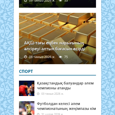
09 тамыз 2026 ж.
53
АҚШ-тағы еңбек нарығының
әлсіреуі алтын бағасын өсірді
08 тамыз 2026 ж.
75
СПОРТ
Қазақстандық балуандар әлем
чемпионы атанды
03 тамыз 2026 ж.
Футболдан келесі әлем
чемпионатының жеңімпазы кім
31 шілде 2026 ж.