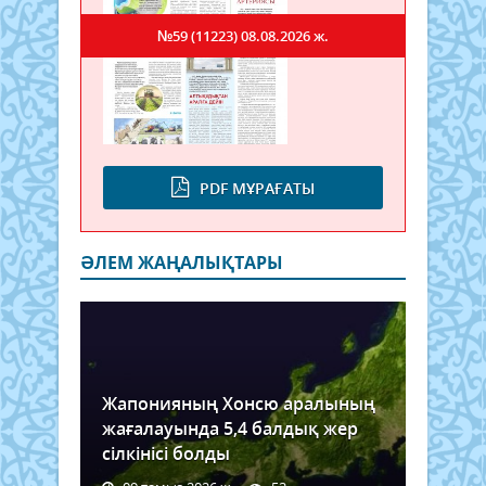
№59 (11223)
08.08.2026 ж.
PDF МҰРАҒАТЫ
ӘЛЕМ ЖАҢАЛЫҚТАРЫ
Жапонияның Хонсю аралының
жағалауында 5,4 балдық жер
сілкінісі болды