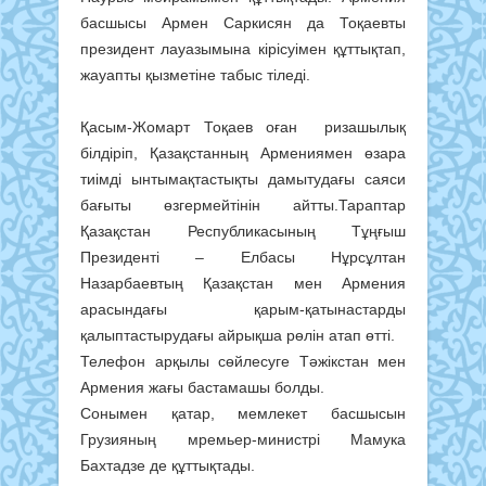
басшысы Армен Саркисян да Тоқаевты
президент лауазымына кірісуімен құттықтап,
жауапты қызметіне табыс тіледі.
Қасым-Жомарт Тоқаев оған ризашылық
білдіріп, Қазақстанның Армениямен өзара
тиімді ынтымақтастықты дамытудағы саяси
бағыты өзгермейтінін айтты.Тараптар
Қазақстан Республикасының Тұңғыш
Президенті – Елбасы Нұрсұлтан
Назарбаевтың Қазақстан мен Армения
арасындағы қарым-қатынастарды
қалыптастырудағы айрықша рөлін атап өтті.
Телефон арқылы сөйлесуге Тәжікстан мен
Армения жағы бастамашы болды.
Сонымен қатар, мемлекет басшысын
Грузияның мремьер-министрі Мамука
Бахтадзе де құттықтады.