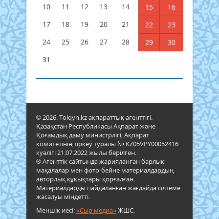
10
11
12
13
14
15
16
17
18
19
20
21
22
23
24
25
26
27
28
29
30
31
© 2026. Tolqyn.kz ақпараттық агенттігі.
Қазақстан Республикасы Ақпарат және
Қоғамдық даму министрлігі, Ақпарат
комитетінің тіркеу туралы № KZ05VPY00052416
куәлігі 21.07.2022 жылы берілген.
® Агенттік сайтында жарияланған барлық
мақалалар мен фото-бейне материалдардың
авторлық құқықтары қорғалған.
Материалдарды пайдаланған жағдайда сілтеме
жасалуы міндетті.
Меншік иесі:
«Сыр медиа»
ЖШС.