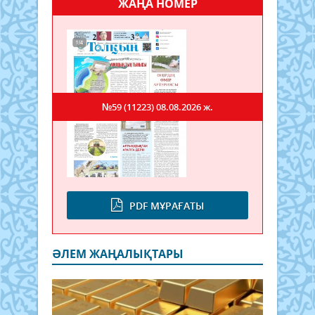
ЖАҢА НОМЕР
№59 (11223)
08.08.2026 ж.
PDF МҰРАҒАТЫ
ӘЛЕМ ЖАҢАЛЫҚТАРЫ