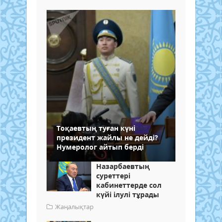
Тоқаевтың туған күні
президент жайлы не дейді?
Нумеролог айтып берді
Назарбаевтың
суреттері
кабинеттерде сол
күйі ілулі тұрады
Жаңалықтар