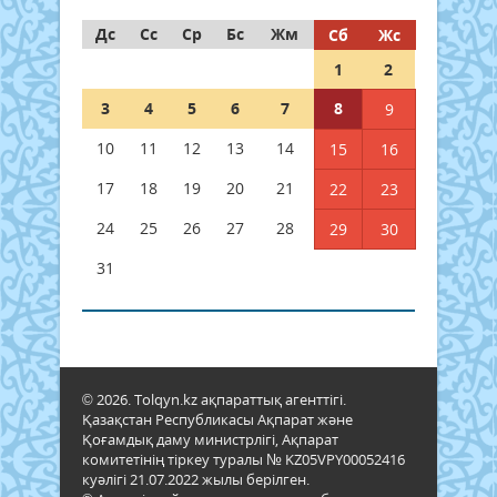
Дс
Сс
Ср
Бс
Жм
Сб
Жс
1
2
3
4
5
6
7
8
9
10
11
12
13
14
15
16
17
18
19
20
21
22
23
24
25
26
27
28
29
30
31
© 2026. Tolqyn.kz ақпараттық агенттігі.
Қазақстан Республикасы Ақпарат және
Қоғамдық даму министрлігі, Ақпарат
комитетінің тіркеу туралы № KZ05VPY00052416
куәлігі 21.07.2022 жылы берілген.