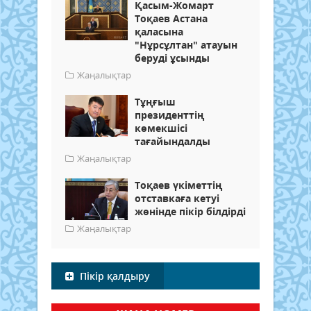
Қасым-Жомарт
Тоқаев Астана
қаласына
"Нұрсұлтан" атауын
беруді ұсынды
Жаңалықтар
Тұңғыш
президенттің
көмекшісі
тағайындалды
Жаңалықтар
Тоқаев үкіметтің
отставкаға кетуі
жөнінде пікір білдірді
Жаңалықтар
Пікір қалдыру