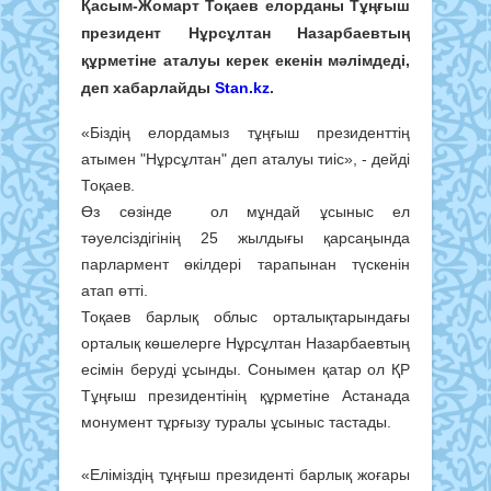
Қасым-Жомарт Тоқаев елорданы Тұңғыш
президент Нұрсұлтан Назарбаевтың
құрметіне аталуы керек екенін мәлімдеді,
деп хабарлайды
Stan.kz
.
«Біздің елордамыз тұңғыш президенттің
атымен "Нұрсұлтан" деп аталуы тиіс», - дейді
Тоқаев.
Өз сөзінде ол мұндай ұсыныс ел
тәуелсіздігінің 25 жылдығы қарсаңында
парлармент өкілдері тарапынан түскенін
атап өтті.
Тоқаев барлық облыс орталықтарындағы
орталық көшелерге Нұрсұлтан Назарбаевтың
есімін беруді ұсынды. Сонымен қатар ол ҚР
Тұңғыш президентінің құрметіне Астанада
монумент тұрғызу туралы ұсыныс тастады.
«Еліміздің тұңғыш президенті барлық жоғары