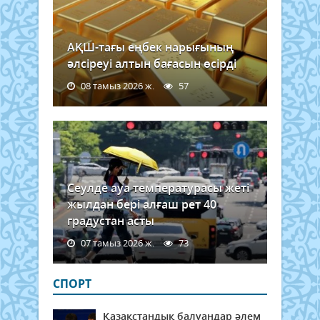
АҚШ-тағы еңбек нарығының
әлсіреуі алтын бағасын өсірді
08 тамыз 2026 ж.
57
Сеулде ауа температурасы жеті
жылдан бері алғаш рет 40
градустан асты
07 тамыз 2026 ж.
73
СПОРТ
Қазақстандық балуандар әлем