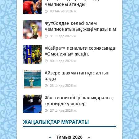
чемпионы атанды
03 тамыз 2026 ж.
Футболдан келесі әлем
чемпионатының жеңімпазы кім
31 шілде 2026 ж.
«Қайрат» пенальти сериясында
«Омонияны» жеңіп,
30 шілде 2026 ж.
Айзере шахматтан қос алтын
алды
28 шілде 2026 ж.
Жас теннисші ірі халықаралық
турнирде үздіктер
27 шілде 2026 ж.
ЖАҢАЛЫҚТАР МҰРАҒАТЫ
«
Тамыз 2026 »