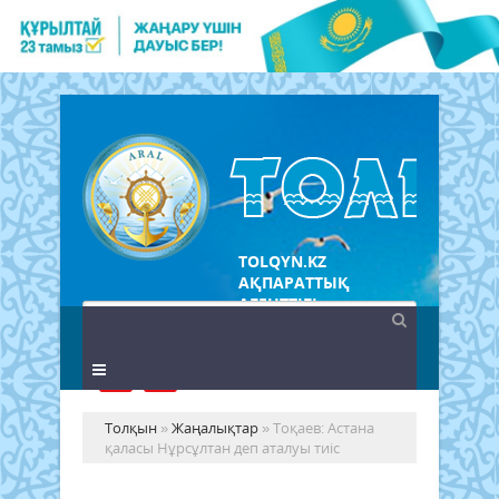
TOLQYN.KZ
АҚПАРАТТЫҚ
АГЕНТТІГІ
Толқын
»
Жаңалықтар
» Тоқаев: Астана
қаласы Нұрсұлтан деп аталуы тиіс