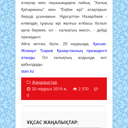
атақтар мен лауазымдарға лайық. "Халық
Қаһарманы" мен "Еңбек ері" атақтарын
беруді ұсынамын. Нұрсұлтан Назарбаев -
еліміздің тұңғыш әрі жалғыз елбасы болып
қала бермек, ол - халықтың әкесі», - дейді
президент.
Айта кетсек, бүгін, 20 наурызда,
Қасым-
Жомарт Тоқаев Қазақстанның президенті
атанды
. Ол халықтың алдында ант
қабылдады.
stan.kz
Жаңалықтар
20 наурыз 2019 ж.
2 570
0
ҰҚСАС ЖАҢАЛЫҚТАР: