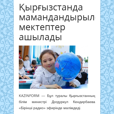
Қырғызстанда
мамандандырылған
мектептер
ашылады
KAZINFORM
— Бұл туралы Қырғызстанның
білім министрі Догдуркүл Кендирбаева
«Бірінші радио» эфирінде мәлімдеді.