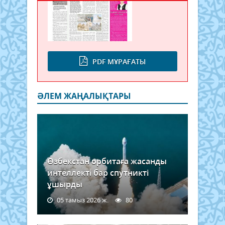
PDF МҰРАҒАТЫ
ӘЛЕМ ЖАҢАЛЫҚТАРЫ
Өзбекстан орбитаға жасанды
интеллекті бар спутникті
ұшырды
05 тамыз 2026 ж.
80