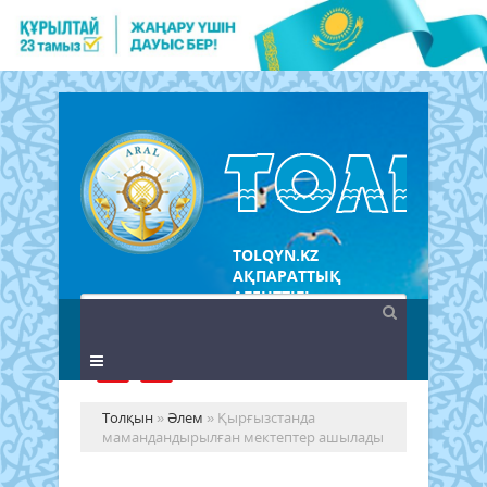
TOLQYN.KZ
АҚПАРАТТЫҚ
АГЕНТТІГІ
Толқын
»
Әлем
» Қырғызстанда
мамандандырылған мектептер ашылады