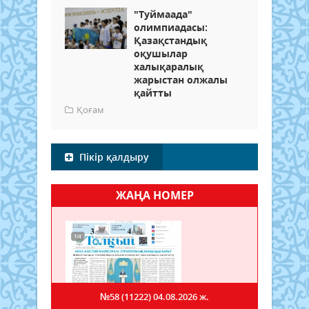
"Туймаада"
олимпиадасы:
Қазақстандық
оқушылар
халықаралық
жарыстан олжалы
қайтты
Қоғам
Пікір қалдыру
ЖАҢА НОМЕР
№58 (11222)
04.08.2026 ж.