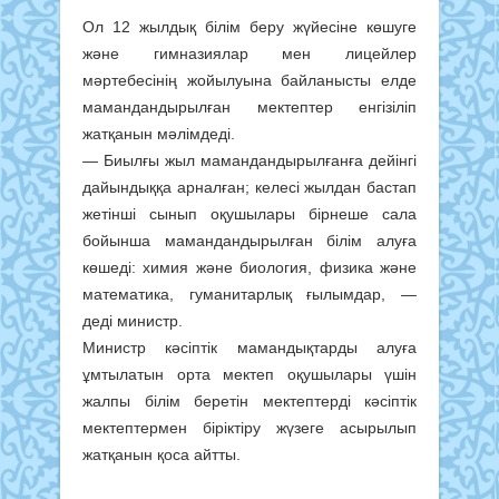
Ол 12 жылдық білім беру жүйесіне көшуге
және гимназиялар мен лицейлер
мәртебесінің жойылуына байланысты елде
мамандандырылған мектептер енгізіліп
жатқанын мәлімдеді.
— Биылғы жыл мамандандырылғанға дейінгі
дайындыққа арналған; келесі жылдан бастап
жетінші сынып оқушылары бірнеше сала
бойынша мамандандырылған білім алуға
көшеді: химия және биология, физика және
математика, гуманитарлық ғылымдар, —
деді министр.
Министр кәсіптік мамандықтарды алуға
ұмтылатын орта мектеп оқушылары үшін
жалпы білім беретін мектептерді кәсіптік
мектептермен біріктіру жүзеге асырылып
жатқанын қоса айтты.