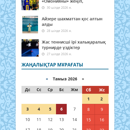
«Омонияны» жеңіп,
30 шілде 2026 ж.
Айзере шахматтан қос алтын
алды
28 шілде 2026 ж.
Жас теннисші ірі халықаралық
турнирде үздіктер
27 шілде 2026 ж.
ЖАҢАЛЫҚТАР МҰРАҒАТЫ
«
Тамыз 2026 »
Дс
Сс
Ср
Бс
Жм
Сб
Жс
1
2
3
4
5
6
7
8
9
10
11
12
13
14
15
16
17
18
19
20
21