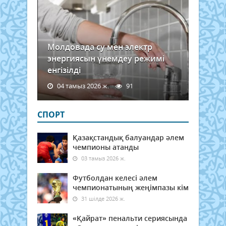
Молдовада су мен электр
энергиясын үнемдеу режимі
енгізілді
04 тамыз 2026 ж.
91
СПОРТ
Қазақстандық балуандар әлем
чемпионы атанды
03 тамыз 2026 ж.
Футболдан келесі әлем
чемпионатының жеңімпазы кім
31 шілде 2026 ж.
«Қайрат» пенальти сериясында