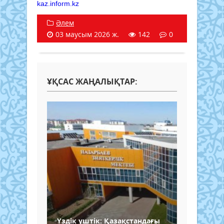
kaz.inform.kz
Әлем
03 маусым 2026 ж.
142
0
ҰҚСАС ЖАҢАЛЫҚТАР:
Үздік үштік: Қазақстандағы