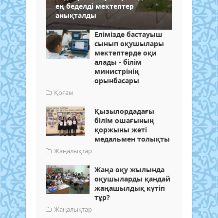
ең беделді мектептер
анықталды
Елімізде бастауыш
сынып оқушылары
мектептерде оқи
алады - білім
министрінің
орынбасары
Қоғам
Қызылордадағы
білім ошағының
қоржыны жеті
медальмен толықты
Жаңалықтар
Жаңа оқу жылында
оқушыларды қандай
жаңашылдық күтіп
тұр?
Жаңалықтар