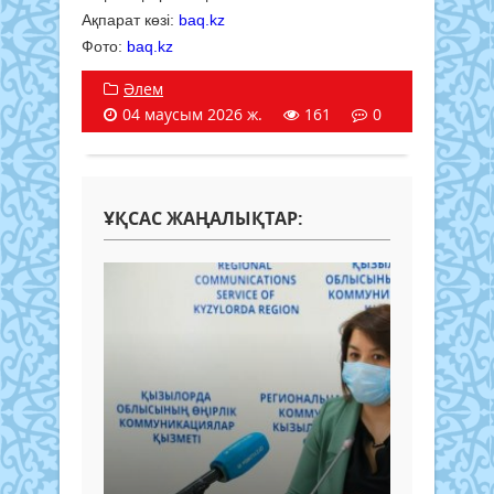
Ақпарат көзі:
baq.kz
Фото:
baq.kz
Әлем
04 маусым 2026 ж.
161
0
ҰҚСАС ЖАҢАЛЫҚТАР: