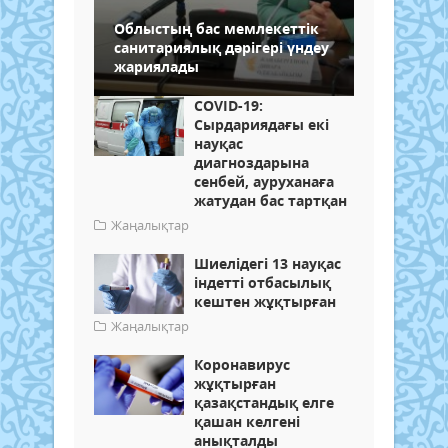
Облыстың бас мемлекеттік
санитариялық дәрігері үндеу
жариялады
COVID-19:
Сырдариядағы екі
науқас
диагноздарына
сенбей, ауруханаға
жатудан бас тартқан
Жаңалықтар
Шиелідегі 13 науқас
індетті отбасылық
кештен жұқтырған
Жаңалықтар
Коронавирус
жұқтырған
қазақстандық елге
қашан келгені
анықталды