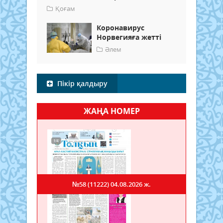
Қоғам
Коронавирус
Норвегияға жетті
Әлем
Пікір қалдыру
ЖАҢА НОМЕР
№58 (11222)
04.08.2026 ж.