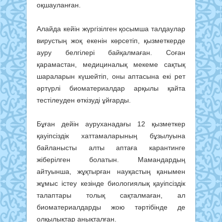
оқшауланған.
Алайда кейін жүргізілген қосымша талдаулар
вирустың жоқ екенін көрсетіп, қызметкерде
ауру белгілері байқалмаған. Соған
қарамастан, медициналық мекеме сақтық
шараларын күшейтіп, оны аптасына екі рет
әртүрлі биоматериалдар арқылы қайта
тестілеуден өткізуді ұйғарды.
Бұған дейін ауруханадағы 12 қызметкер
қауіпсіздік хаттамаларының бұзылуына
байланысты алты аптаға карантинге
жіберілген болатын. Мамандардың
айтуынша, жұқтырған науқастың қанымен
жұмыс істеу кезінде биологиялық қауіпсіздік
талаптары толық сақталмаған, ал
биоматериалдарды жою тәртібінде де
олқылықтар анықталған.