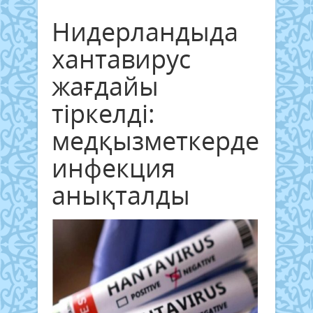
Нидерландыда
хантавирус
жағдайы
тіркелді:
медқызметкерден
инфекция
анықталды