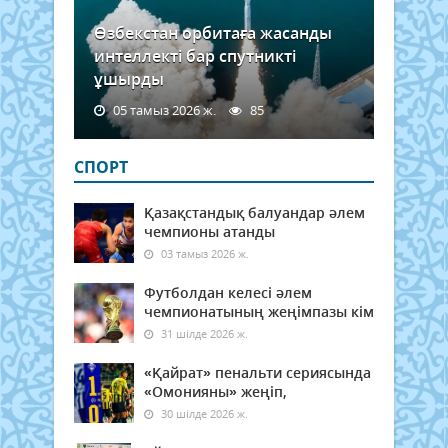
Өзбекстан орбитаға жасанды
интеллекті бар спутникті
ұшырды
05 тамыз 2026 ж.
85
СПОРТ
Қазақстандық балуандар әлем
чемпионы атанды
03 тамыз 2026 ж.
Футболдан келесі әлем
чемпионатының жеңімпазы кім
31 шілде 2026 ж.
«Қайрат» пенальти сериясында
«Омонияны» жеңіп,
30 шілде 2026 ж.