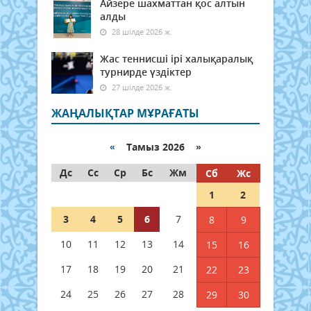
Айзере шахматтан қос алтын
алды
28 шілде 2026 ж.
Жас теннисші ірі халықаралық
турнирде үздіктер
27 шілде 2026 ж.
ЖАҢАЛЫҚТАР МҰРАҒАТЫ
«
Тамыз 2026 »
Дс
Сс
Ср
Бс
Жм
Сб
Жс
1
2
3
4
5
6
7
8
9
10
11
12
13
14
15
16
17
18
19
20
21
22
23
24
25
26
27
28
29
30