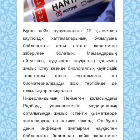
Бұған дейін ауруханадағы 12 қызметкер
қауіпсіздік хаттамаларының бұзылуына
байланысты алты аптаға карантинге
жіберілген болатын. Мамандардың
айтуынша, жұқтырған науқастың қанымен
жұмыс істеу кезінде биологиялық қауіпсіздік
талаптары толық сақталмаған, ал
биоматериалдарды жою тәртібінде де
олқылықтар анықталған.
Нидерландының Неймеген қаласындағы
Радбауд университеттік медициналық
орталығында жұмыс істейтін қызметкерде
хантавирусқа оң нәтиже тіркелді. Ол бұған
дейін инфекция жұқтырған науқаспен
байланыста болғаннан кейін карантинге