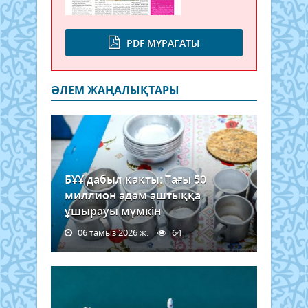
PDF МҰРАҒАТЫ
ӘЛЕМ ЖАҢАЛЫҚТАРЫ
БҰҰ дабыл қақты: Тағы 50
миллион адам аштыққа
ұшырауы мүмкін
06 тамыз 2026 ж.
64