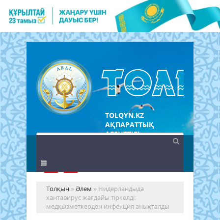
TOLQYN.KZ
АҚПАРАТТЫҚ
АГЕНТТІГІ
Толқын
»
Әлем
» Нидерландыда
хантавирус жағдайы тіркелді:
медқызметкерден инфекция анықталды