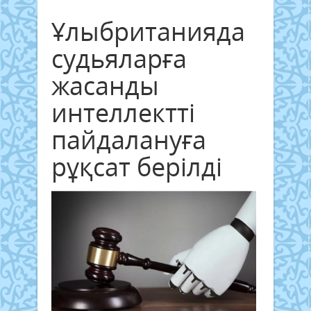
Ұлыбританияда
судьяларға
жасанды
интеллектті
пайдалануға
рұқсат берілді