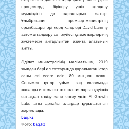
процестерді біріктіру үшін қолдану
мүмкіндігін де қарастырып жатыр.
Ұлыбритания премьер-министрінің
орынбасары әрі лорд-канцлері David Lammy
автоматтандыру сот жүйесі қызметкерлерінің
жүктемесін айтарлықтай азайта алатынын
айтты.
Әділет министрлігінің мәліметінше, 2019
жылдан бері ел соттарында қаралмаған істер
саны екі есеге өсіп, 80 мыңнан асқан.
Сонымен қатар үкімет заң саласында
жасанды интеллект технологияларын қауіпсіз
сынақтан өткізу және енгізу үшін AI Growth
Labs атты арнайы алаңдар құрылатынын
жариялады.
baq.kz
Фото:
baq.kz