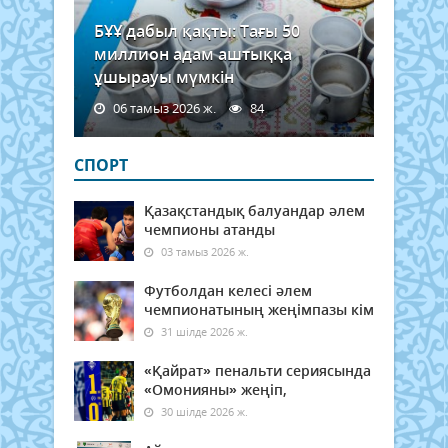
БҰҰ дабыл қақты: Тағы 50
миллион адам аштыққа
ұшырауы мүмкін
06 тамыз 2026 ж.
84
СПОРТ
Қазақстандық балуандар әлем
чемпионы атанды
03 тамыз 2026 ж.
Футболдан келесі әлем
чемпионатының жеңімпазы кім
31 шілде 2026 ж.
«Қайрат» пенальти сериясында
«Омонияны» жеңіп,
30 шілде 2026 ж.