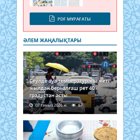
PDF МҰРАҒАТЫ
ӘЛЕМ ЖАҢАЛЫҚТАРЫ
Сеулде ауа температурасы жеті
жылдан бері алғаш рет 40
градустан асты
07 тамыз 2026 ж.
67