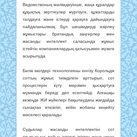
Ведомствоның мәлімдеуінше, жаңа құралдар
құқықтық зерттеулер жүргізуге, құжаттарды
талдауға және істерді қарауға дайындауға
пайдаланылмақ. Бұл шешімдерді әзірлеу
жұмыстары британдық заңгерлер мен
жасанды интеллект саласында жұмыс
істейтін компаниялардың қатысуымен жүзеге
асырылуда.
Билік өкілдері технологияны енгізу Корольдік
соттың жұмыс тиімділігін арттырып, сот
процестерін күту мерзімін қысқартуға
мүмкіндік береді деп есептейді. Алғашқы
кезеңде ЖИ жүйелері бақылаудағы жағдайда
сынақтан өткізіліп, кейін жобаны кеңейту
мәселесі қаралады.
Судьялар жасанды интеллектіні сот
отырысына дайын істерді іріктеу және ұқсас