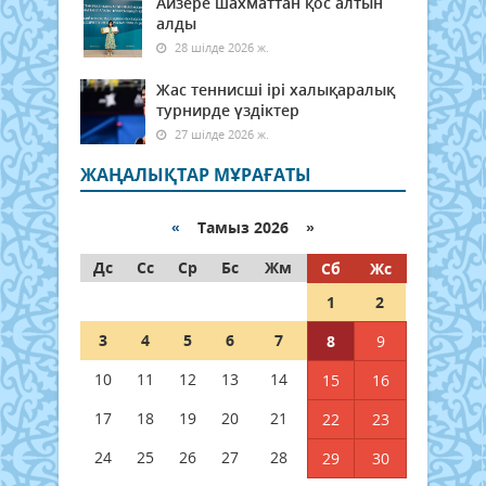
Айзере шахматтан қос алтын
алды
28 шілде 2026 ж.
Жас теннисші ірі халықаралық
турнирде үздіктер
27 шілде 2026 ж.
ЖАҢАЛЫҚТАР МҰРАҒАТЫ
«
Тамыз 2026 »
Дс
Сс
Ср
Бс
Жм
Сб
Жс
1
2
3
4
5
6
7
8
9
10
11
12
13
14
15
16
17
18
19
20
21
22
23
24
25
26
27
28
29
30