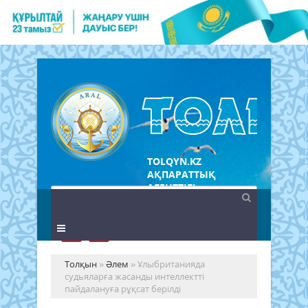
TOLQYN.KZ
АҚПАРАТТЫҚ
АГЕНТТІГІ
Толқын
»
Әлем
» Ұлыбританияда
судьяларға жасанды интеллектті
пайдалануға рұқсат берілді