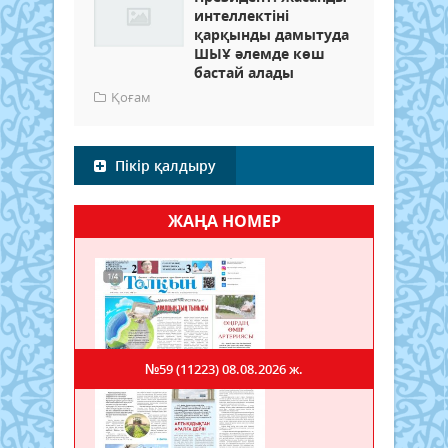
интеллектіні
қарқынды дамытуда
ШЫҰ әлемде көш
бастай алады
Қоғам
Пікір қалдыру
ЖАҢА НОМЕР
№59 (11223)
08.08.2026 ж.