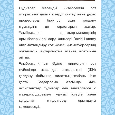
Судьялар жасанды интеллектіні сот
отырысына дайын істерді іріктеу және ұқсас
процестерді біріктіру үшін қолдану
мүмкіндігін де қарастырып жатыр.
Ұлыбритания премьер-министрінің
орынбасары әрі лорд-канцлері David Lammy
автоматтандыру сот жүйесі қызметкерлерінің
жүктемесін айтарлықтай азайта алатынын
айтты.
Ұлыбританияның Әділет министрлігі сот
жүйесінде жасанды интеллектіні (ЖИ)
қолдану бойынша пилоттық жобаны іске
қосты. Бағдарлама аясында ЖИ-
ассистенттер судьялар мен заңгерлерге іс
материалдарымен жұмыс істеуге және
күнделікті міндеттерді орындауға
көмектеседі.