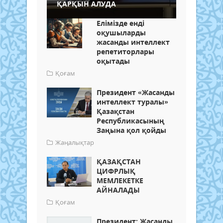
ҚАРҚЫН АЛУДА
Елімізде енді
оқушыларды
жасанды интеллект
репетиторлары
оқытады
Қоғам
Президент «Жасанды
интеллект туралы»
Қазақстан
Республикасының
Заңына қол қойды
Жаңалықтар
ҚАЗАҚСТАН
ЦИФРЛЫҚ
МЕМЛЕКЕТКЕ
АЙНАЛАДЫ
Қоғам
Президент: Жасанды