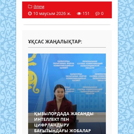
Әлем
10 маусым 2026 ж.
151
0
ҰҚСАС ЖАҢАЛЫҚТАР:
ҚЫЗЫЛОРДАДА ЖАСАНДЫ
ИНТЕЛЛЕКТ ПЕН
ЦИФРЛАНДЫРУ
БАҒЫТЫНДАҒЫ ЖОБАЛАР