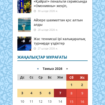
«Қайрат» пенальти сериясында
«Омонияны» жеңіп,
30 шілде 2026 ж.
Айзере шахматтан қос алтын
алды
28 шілде 2026 ж.
Жас теннисші ірі халықаралық
турнирде үздіктер
27 шілде 2026 ж.
ЖАҢАЛЫҚТАР МҰРАҒАТЫ
«
Тамыз 2026 »
Дс
Сс
Ср
Бс
Жм
Сб
Жс
1
2
3
4
5
6
7
8
9
10
11
12
13
14
15
16