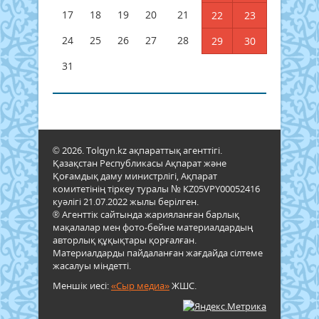
17
18
19
20
21
22
23
24
25
26
27
28
29
30
31
© 2026. Tolqyn.kz ақпараттық агенттігі.
Қазақстан Республикасы Ақпарат және
Қоғамдық даму министрлігі, Ақпарат
комитетінің тіркеу туралы № KZ05VPY00052416
куәлігі 21.07.2022 жылы берілген.
® Агенттік сайтында жарияланған барлық
мақалалар мен фото-бейне материалдардың
авторлық құқықтары қорғалған.
Материалдарды пайдаланған жағдайда сілтеме
жасалуы міндетті.
Меншік иесі:
«Сыр медиа»
ЖШС.