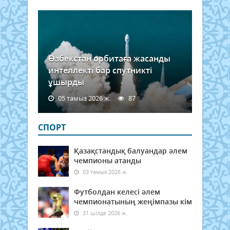
Өзбекстан орбитаға жасанды
интеллекті бар спутникті
ұшырды
05 тамыз 2026 ж.
87
СПОРТ
Қазақстандық балуандар әлем
чемпионы атанды
03 тамыз 2026 ж.
Футболдан келесі әлем
чемпионатының жеңімпазы кім
31 шілде 2026 ж.