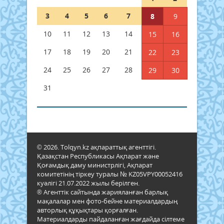
3
4
5
6
7
8
9
10
11
12
13
14
15
16
17
18
19
20
21
22
23
24
25
26
27
28
29
30
31
© 2026. Tolqyn.kz ақпараттық агенттігі.
Қазақстан Республикасы Ақпарат және
Қоғамдық даму министрлігі, Ақпарат
комитетінің тіркеу туралы № KZ05VPY00052416
куәлігі 21.07.2022 жылы берілген.
® Агенттік сайтында жарияланған барлық
мақалалар мен фото-бейне материалдардың
авторлық құқықтары қорғалған.
Материалдарды пайдаланған жағдайда сілтеме