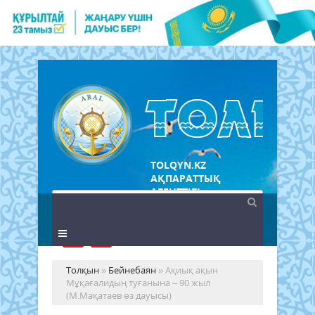
TOLQYN.KZ
АҚПАРАТТЫҚ
АГЕНТТІГІ
Толқын
»
Бейнебаян
» Ақиық ақын
Мұқағалидың туғанына – 90 жыл
(М.Мақатаев өз дауысы)