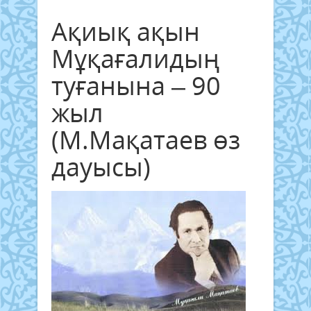
Ақиық ақын
Мұқағалидың
туғанына – 90
жыл
(М.Мақатаев өз
дауысы)