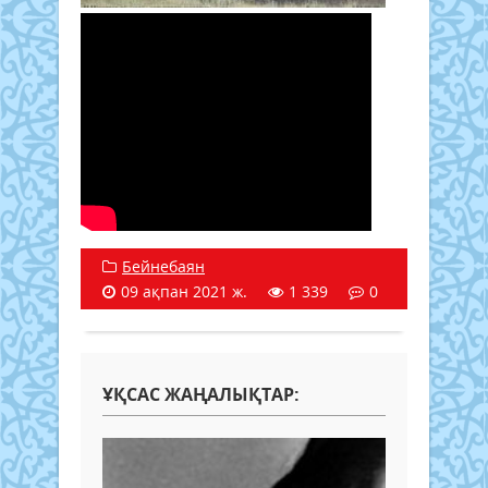
Бейнебаян
09 ақпан 2021 ж.
1 339
0
ҰҚСАС ЖАҢАЛЫҚТАР: