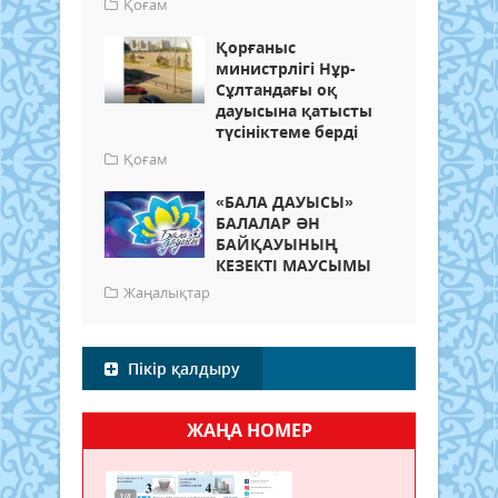
Қоғам
Қорғаныс
министрлігі Нұр-
Сұлтандағы оқ
дауысына қатысты
түсініктеме берді
Қоғам
«БАЛА ДАУЫСЫ»
БАЛАЛАР ӘН
БАЙҚАУЫНЫҢ
КЕЗЕКТІ МАУСЫМЫ
Жаңалықтар
Пікір қалдыру
ЖАҢА НОМЕР