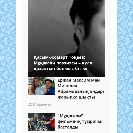
Қасым-Жомарт Tоқаев:
Мұқағали поэзиясы – күллі
қазақтың болмыс-бітімі
Ержан Максим мен
Микелла
Абрамованың әндері
жарыққа шықты
Мәдениет
"Мұқағали"
фильмінің түсірілімі
басталды