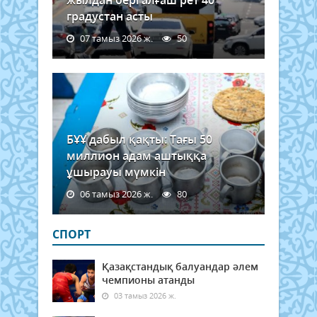
градустан асты
07 тамыз 2026 ж.
50
БҰҰ дабыл қақты: Тағы 50
миллион адам аштыққа
ұшырауы мүмкін
06 тамыз 2026 ж.
80
СПОРТ
Қазақстандық балуандар әлем
чемпионы атанды
03 тамыз 2026 ж.