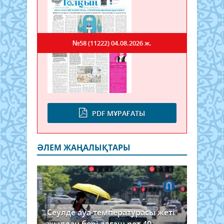
№58 (11222)
04.08.2026 ж.
PDF МҰРАҒАТЫ
ӘЛЕМ ЖАҢАЛЫҚТАРЫ
Сеулде ауа температурасы жеті
жылдан бері алғаш рет 40