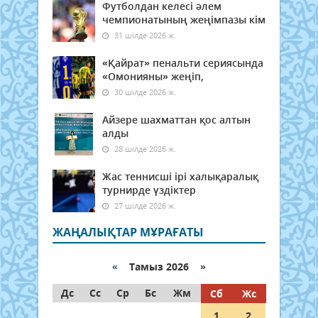
Футболдан келесі әлем
чемпионатының жеңімпазы кім
31 шілде 2026 ж.
«Қайрат» пенальти сериясында
«Омонияны» жеңіп,
30 шілде 2026 ж.
Айзере шахматтан қос алтын
алды
28 шілде 2026 ж.
Жас теннисші ірі халықаралық
турнирде үздіктер
27 шілде 2026 ж.
ЖАҢАЛЫҚТАР МҰРАҒАТЫ
«
Тамыз 2026 »
Дс
Сс
Ср
Бс
Жм
Сб
Жс
1
2