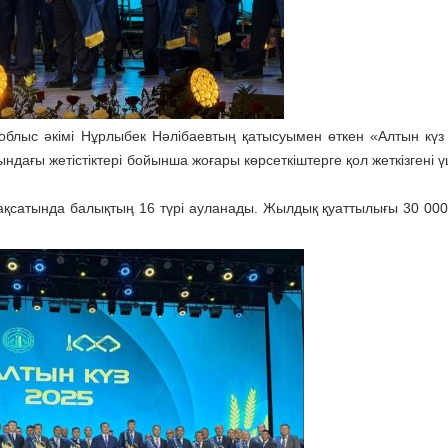
облыс әкімі Нұрлыбек Нәлібаевтың қатысуымен өткен «Алтын күз
ғы жетістіктері бойынша жоғары көрсеткіштерге қол жеткізгені ү
у мақсатында балықтың 16 түрі ауланады. Жылдық қуаттылығы 30 000