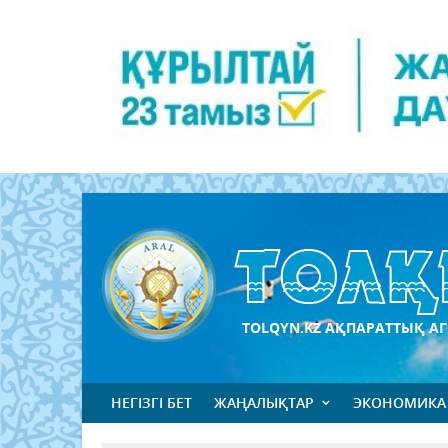
TOLQYN.KZ АҚПАРАТТЫҚ АГ
НЕГІЗГІ БЕТ
ЖАҢАЛЫҚТАР
ЭКОНОМИКА