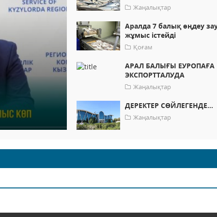
Жаңалықтар
Аралда 7 балық өңдеу з
жұмыс істейді
Қоғам
АРАЛ БАЛЫҒЫ ЕУРОПАҒА
ЭКСПОРТТАЛУДА
Жаңалықтар
ДЕРЕКТЕР СӨЙЛЕГЕНДЕ...
Жаңалықтар