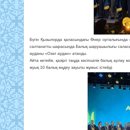
Бүгін Қызылорда қаласындағы Өнер орталығында 
салтанатты шарасында Балық шаруашылығы саласында
ауданы «Озат аудан» атанды.
Айта кетейік, қазіргі таңда кәсіпшілік балық аула
жуық 10 балық өңдеу зауыты жұмыс істейді.