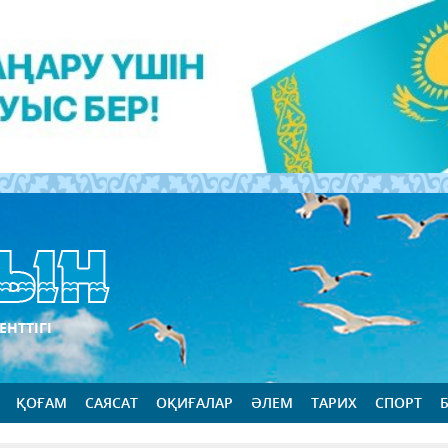
ЕНТТІГІ
ҚОҒАМ
САЯСАТ
ОҚИҒАЛАР
ӘЛЕМ
ТАРИХ
СПОРТ