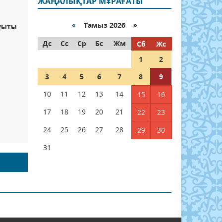
ЖАҢАЛЫҚТАР МҰРАҒАТЫ
«
Тамыз 2026 »
ауыты
Дс
Сс
Ср
Бс
Жм
Сб
Жс
1
2
3
4
5
6
7
8
9
10
11
12
13
14
15
16
17
18
19
20
21
22
23
24
25
26
27
28
29
30
31