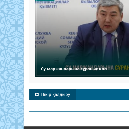
Су маржандарына сұраныс көп
Пікір қалдыру