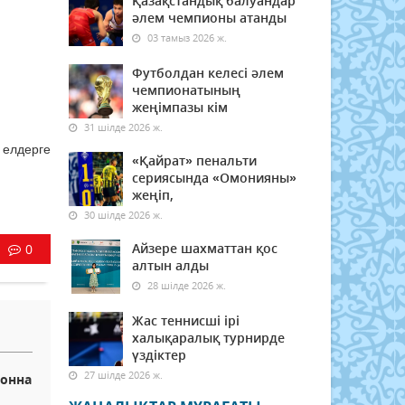
Қазақстандық балуандар
әлем чемпионы атанды
03 тамыз 2026 ж.
Футболдан келесі әлем
чемпионатының
жеңімпазы кім
31 шілде 2026 ж.
 елдерге
«Қайрат» пенальти
сериясында «Омонияны»
жеңіп,
30 шілде 2026 ж.
Айзере шахматтан қос
0
алтын алды
28 шілде 2026 ж.
Жас теннисші ірі
халықаралық турнирде
үздіктер
27 шілде 2026 ж.
тонна