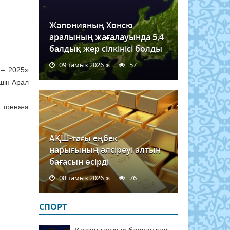
Жапонияның Хонсю
аралының жағалауында 5,4
балдық жер сілкінісі болды
09 тамыз 2026 ж.
57
 – 2025»
шін Арал
 тоннаға
АҚШ-тағы еңбек
нарығының әлсіреуі алтын
бағасын өсірді
08 тамыз 2026 ж.
76
СПОРТ