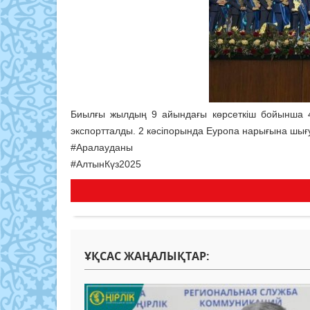
Биылғы жылдың 9 айындағы көрсеткіш бойынша 4
экспортталды. 2 кәсіпорында Еуропа нарығына шығуғ
#Аралауданы
#АлтынКүз2025
ҰҚСАС ЖАҢАЛЫҚТАР: