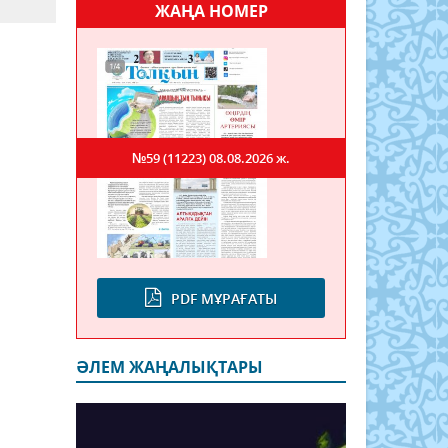
ЖАҢА НОМЕР
№59 (11223)
08.08.2026 ж.
PDF МҰРАҒАТЫ
ӘЛЕМ ЖАҢАЛЫҚТАРЫ