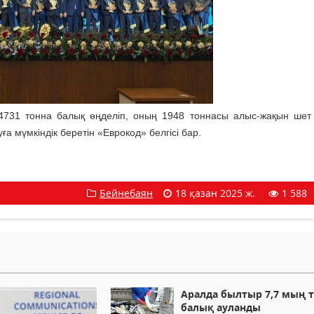
731 тонна балық өңделіп, оның 1948 тоннасы алыс-жақын шет
а мүмкіндік беретін «Еврокод» белгісі бар.
Бейнебаян
18 қазан 2025 ж.
1 588
Аралда былтыр 7,7 мың 
балық ауланды