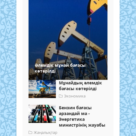
Әлемдік мұнай бағасы
көтерілді
Мұнайдың әлемдік
бағасы көтерілді
Экономика
Бензин бағасы
арзандай ма -
Энергетика
министрінің жауабы
Жаңалықтар