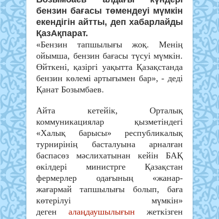
бензин бағасы төмендеуі мүмкін
екендігін айтты, деп хабарлайды
ҚазАқпарат.
«Бензин тапшылығы жоқ. Менің
ойымша, бензин бағасы түсуі мүмкін.
Өйткені, қазіргі уақытта Қазақстанда
бензин көлемі артығымен бар», - деді
Қанат Бозымбаев.
Айта кетейік, Орталық
коммуникациялар қызметіндегі
«Халық барысы» республикалық
турнирінің басталуына арналған
баспасөз мәслихатынан кейін БАҚ
өкілдері министрге Қазақстан
фермерлер одағының «жанар-
жағармай тапшылығы болып, баға
көтерілуі мүмкін»
деген
алаңдаушылығын
жеткізген