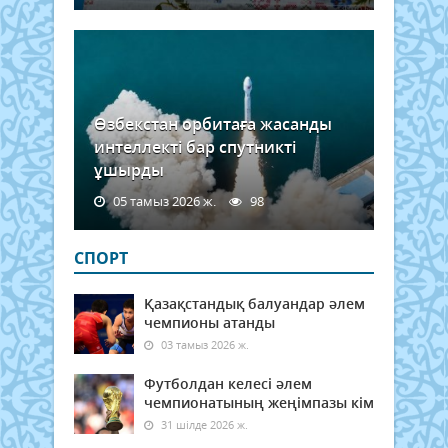
Өзбекстан орбитаға жасанды
интеллекті бар спутникті
ұшырды
05 тамыз 2026 ж.
98
СПОРТ
Қазақстандық балуандар әлем
чемпионы атанды
03 тамыз 2026 ж.
Футболдан келесі әлем
чемпионатының жеңімпазы кім
31 шілде 2026 ж.