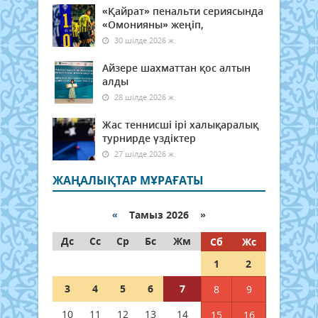
«Қайрат» пенальти сериясында
«Омонияны» жеңіп,
30 шілде 2026 ж.
Айзере шахматтан қос алтын
алды
28 шілде 2026 ж.
Жас теннисші ірі халықаралық
турнирде үздіктер
27 шілде 2026 ж.
ЖАҢАЛЫҚТАР МҰРАҒАТЫ
«
Тамыз 2026 »
Дс
Сс
Ср
Бс
Жм
Сб
Жс
1
2
3
4
5
6
7
8
9
10
11
12
13
14
15
16