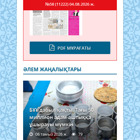
№58 (11222)
04.08.2026 ж.
PDF МҰРАҒАТЫ
ӘЛЕМ ЖАҢАЛЫҚТАРЫ
БҰҰ дабыл қақты: Тағы 50
миллион адам аштыққа
ұшырауы мүмкін
06 тамыз 2026 ж.
79