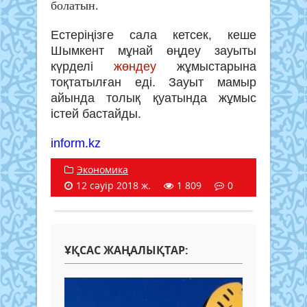
болатын.
Естеріңізге сала кетсек, кеше
Шымкент мұнай өңдеу зауыты
күрделі
жөндеу
жұмыстарына
тоқтатылған еді. Зауыт мамыр
айында толық қуатында жұмыс
істей бастайды.
inform.kz
Экономика
12 сәуір 2018 ж.
1 809
0
ҰҚСАС ЖАҢАЛЫҚТАР: