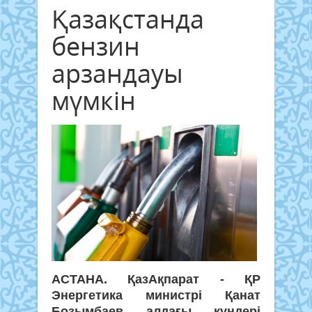
Қазақстанда
бензин
арзандауы
мүмкін
АСТАНА. ҚазАқпарат - ҚР
Энергетика министрі Қанат
Бозымбаев алдағы күндері