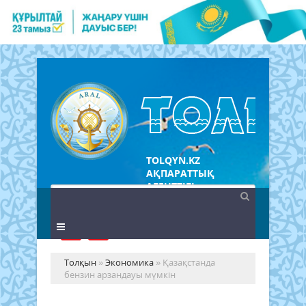
TOLQYN.KZ
АҚПАРАТТЫҚ
АГЕНТТІГІ
Толқын
»
Экономика
» Қазақстанда
бензин арзандауы мүмкін