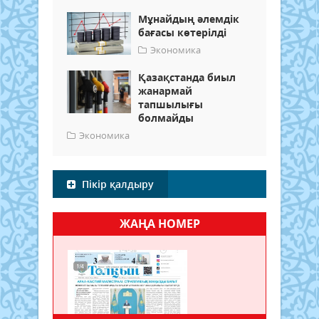
Мұнайдың әлемдік
бағасы көтерілді
Экономика
Қазақстанда биыл
жанармай
тапшылығы
болмайды
Экономика
Пікір қалдыру
ЖАҢА НОМЕР