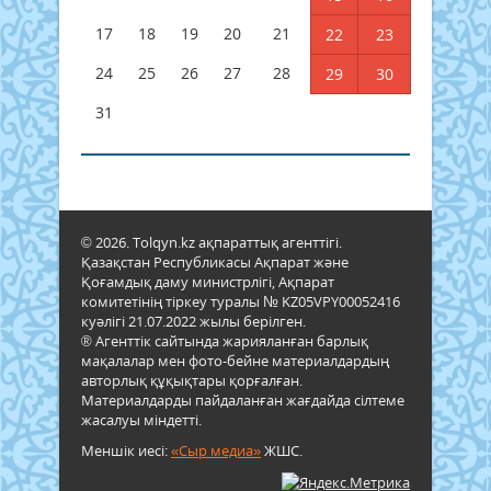
17
18
19
20
21
22
23
24
25
26
27
28
29
30
31
© 2026. Tolqyn.kz ақпараттық агенттігі.
Қазақстан Республикасы Ақпарат және
Қоғамдық даму министрлігі, Ақпарат
комитетінің тіркеу туралы № KZ05VPY00052416
куәлігі 21.07.2022 жылы берілген.
® Агенттік сайтында жарияланған барлық
мақалалар мен фото-бейне материалдардың
авторлық құқықтары қорғалған.
Материалдарды пайдаланған жағдайда сілтеме
жасалуы міндетті.
Меншік иесі:
«Сыр медиа»
ЖШС.