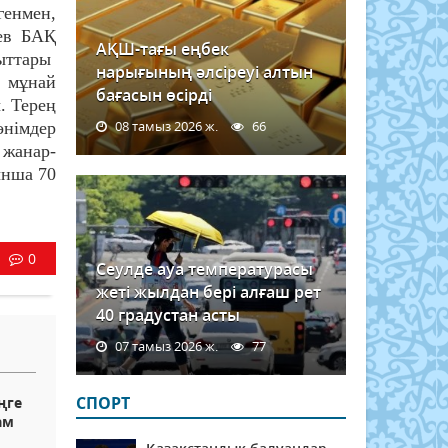
енмен,
аев БАҚ
АҚШ-тағы еңбек
уыттары
нарығының әлсіреуі алтын
 мұнай
бағасын өсірді
. Терең
08 тамыз 2026 ж.
66
өнімдер
 жанар-
ынша 70
0
Сеулде ауа температурасы
жеті жылдан бері алғаш рет
40 градустан асты
07 тамыз 2026 ж.
77
СПОРТ
ңге
ам