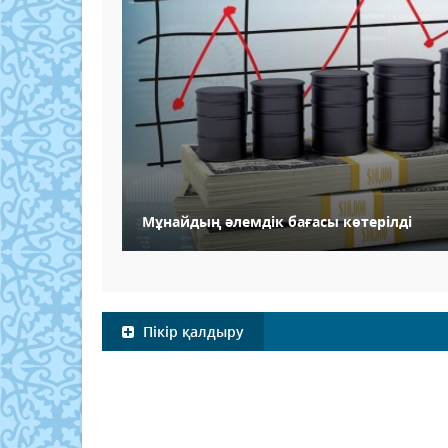
Мұнайдың әлемдік бағасы көтерілді
Пікір қалдыру