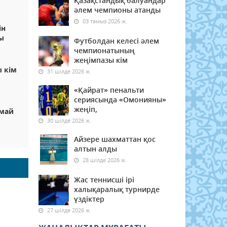
Қазақстандық балуандар
әлем чемпионы атанды
03 тамыз 2026 ж.
ін
ы
Футболдан келесі әлем
чемпионатының
жеңімпазы кім
 кім
31 шілде 2026 ж.
«Қайрат» пенальти
сериясында «Омонияны»
жеңіп,
рмай
30 шілде 2026 ж.
Айзере шахматтан қос
алтын алды
28 шілде 2026 ж.
Жас теннисші ірі
халықаралық турнирде
үздіктер
27 шілде 2026 ж.