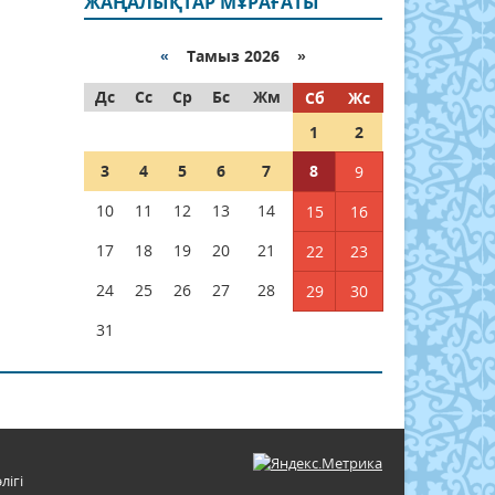
ЖАҢАЛЫҚТАР МҰРАҒАТЫ
«
Тамыз 2026 »
Дс
Сс
Ср
Бс
Жм
Сб
Жс
1
2
3
4
5
6
7
8
9
10
11
12
13
14
15
16
17
18
19
20
21
22
23
24
25
26
27
28
29
30
31
лігі