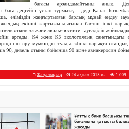
бағасы арзандамайтыны анық. Дег
нгі баға деңгейін ұстап тұрмыз», - деді Қанат Бозымб
нша, еліміздің жаңғыртылған барлық мұнай өңдеу за
 жылдың екінші жартыжылдығынан бастап ішкі нарық
 дизель отынына және авиакеросинге тәуелділік жойылады
дейін артады. К4 және К5 экологиялық санатындағы 
тқа шығару мүмкіндігі туады. «Ішкі нарықта отандық
ша 90, дизель отыны бойынша 90 және авиакеросин бой
Жаңалықтар
24 ақпан 2018 ж.
1 609
Ұлттық банк басшысы те
бағамына қатысты болж
жасады