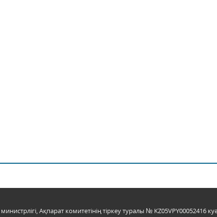
инистрлігі, Ақпарат комитетінің тіркеу туралы № KZ05VPY00052416 куә