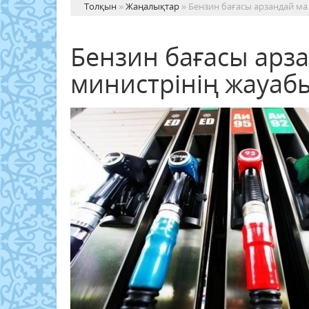
Толқын
»
Жаңалықтар
» Бензин бағасы арзандай ма
Бензин бағасы арза
министрінің жауаб