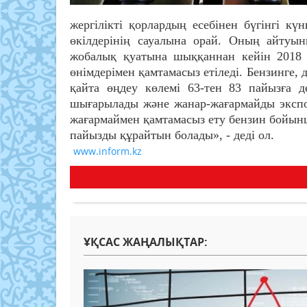
жергілікті қорлардың есебінен бүгінгі кү
өкілдерінің сауалына орай. Оның айтуы
жобалық қуатына шыққаннан кейін 2018
өнімдерімен қамтамасыз етіледі. Бензинге,
қайта өңдеу көлемі 63-тен 83 пайызға 
шығарылады және жанар-жағармайды экспор
жағармаймен қамтамасыз ету бензин бойын
пайызды құрайтын болады», - деді ол.
www.inform.kz
ҰҚСАС ЖАҢАЛЫҚТАР: