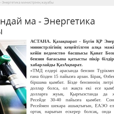
 - Энергетика министрінің жауабы
ндай ма - Энергетика
ы
АСТАНА. Қазақпарат - Бүгін ҚР Энер
министрлігінің кеңейтілген алқа мәжі
кейін ведомство басшысы Қанат Боз
бензин бағасына қатысты пікір білдір
хабарлайды ҚазАқпарат.
«ТМД елдері арасында бензин Түрікме
ғана бізден 15 пайызға арзан. Бірақ, Өзбе
біршама қымбат. Бізде бензиннің литр
доллар болса, ол жақта екі есе қымб
долларға жуық. Қырғызстанда да ж
Ресейде 30-40 пайызға қымбат. Сон
Ресеймен шекара ашықтығын, ЕАЭО елд
ортақ нарығын ескерер болсақ, онда 