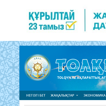
TOLQYN.KZ АҚПАРАТТЫҚ АГ
НЕГІЗГІ БЕТ
ЖАҢАЛЫҚТАР
ЭКОНОМИКА