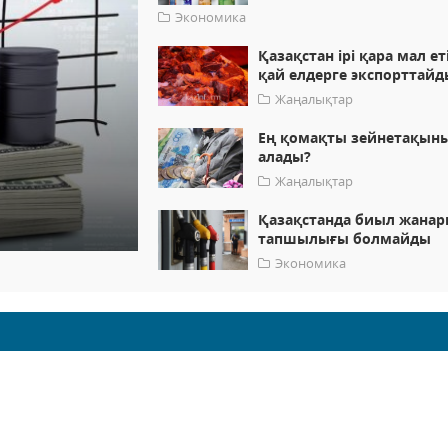
Экономика
Қазақстан ірі қара мал ет
қай елдерге экспорттайд
Жаңалықтар
Ең қомақты зейнетақыны
алады?
Жаңалықтар
Қазақстанда биыл жана
тапшылығы болмайды
Экономика