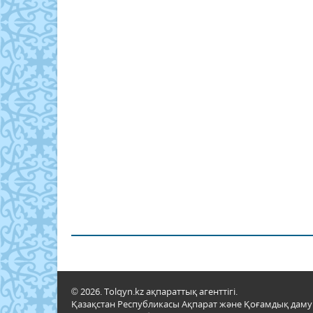
© 2026. Tolqyn.kz ақпараттық агенттігі.
Қазақстан Республикасы Ақпарат және Қоғамдық даму м