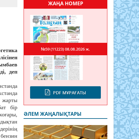
ЖАҢА НОМЕР
№59 (11223)
08.08.2026 ж.
гетика
лісінен
ымбаев
ді, деп
нстанда
PDF МҰРАҒАТЫ
кстанда
і жарты
ат бір
ӘЛЕМ ЖАҢАЛЫҚТАРЫ
оғары,
дықтан
ерінің
бензин