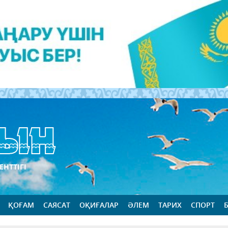
ЕНТТІГІ
ҚОҒАМ
САЯСАТ
ОҚИҒАЛАР
ӘЛЕМ
ТАРИХ
СПОРТ