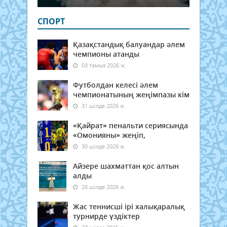
СПОРТ
Қазақстандық балуандар әлем
чемпионы атанды
03 тамыз 2026 ж.
Футболдан келесі әлем
чемпионатының жеңімпазы кім
31 шілде 2026 ж.
«Қайрат» пенальти сериясында
«Омонияны» жеңіп,
30 шілде 2026 ж.
Айзере шахматтан қос алтын
алды
28 шілде 2026 ж.
Жас теннисші ірі халықаралық
турнирде үздіктер