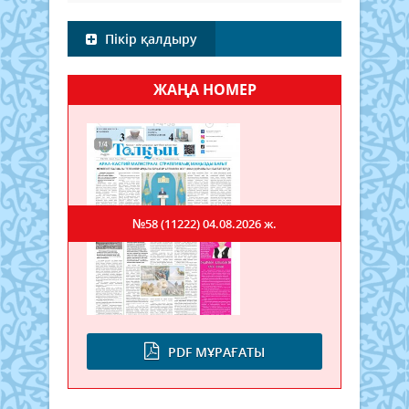
Пікір қалдыру
ЖАҢА НОМЕР
№58 (11222)
04.08.2026 ж.
PDF МҰРАҒАТЫ