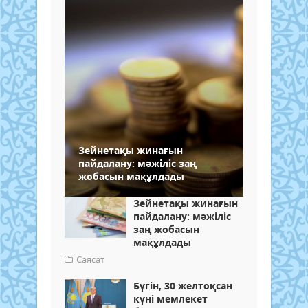
Зейнетақы жинағын
пайдалану: мәжіліс заң
жобасын мақұлдады
Зейнетақы жинағын
пайдалану: мәжіліс
заң жобасын
мақұлдады
Саясат
Бүгін, 30 желтоқсан
күні мемлекет