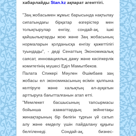
хабарлайды
Stan.kz
ақпарат агенттігі.
"Заң жобасымен жұмыс барысында нақтылау
сипатындағы бірқатар өзгерістер мен
толықтырулар енгізу, сондай-ақ, ішкі
қайшылықтарды жою және Заң жобасының
нормаларын қолданысқа енгізу қажеттілігі
туындады", - деді Сенаттың Экономикалық
саясат, инновациялық даму және кәсіпкерлік
комитетінің мүшесі Еділ Мамытбеков.
Палата Спикері Мәулен Әшімбаев заң
жобасы ел экономикасының өсімін қалпына
келтіруге және халықтың әл-ауқатын
арттыруға бағытталғанын атап өтті.
"Мемлекет басшысының тапсырмасы
бойынша азаматтардың зейнетақы
жинақтарының бір бөлігін тұрғын үй сатып
алу және емделу үшін пайдалану құқығы
белгіленеді. Сондай-ақ, бизнес-