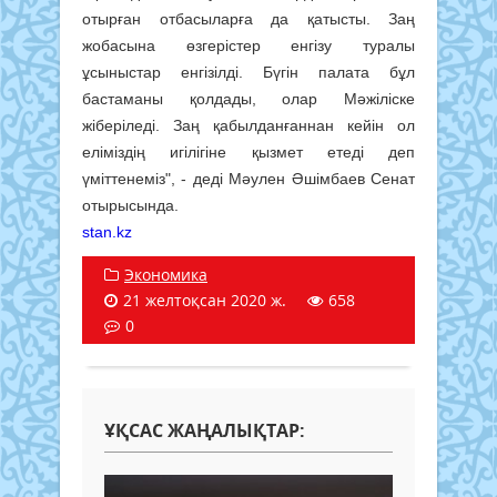
отырған отбасыларға да қатысты. Заң
жобасына өзгерістер енгізу туралы
ұсыныстар енгізілді. Бүгін палата бұл
бастаманы қолдады, олар Мәжіліске
жіберіледі. Заң қабылданғаннан кейін ол
еліміздің игілігіне қызмет етеді деп
үміттенеміз", - деді Мәулен Әшімбаев Сенат
отырысында.
stan.kz
Экономика
21 желтоқсан 2020 ж.
658
0
ҰҚСАС ЖАҢАЛЫҚТАР: