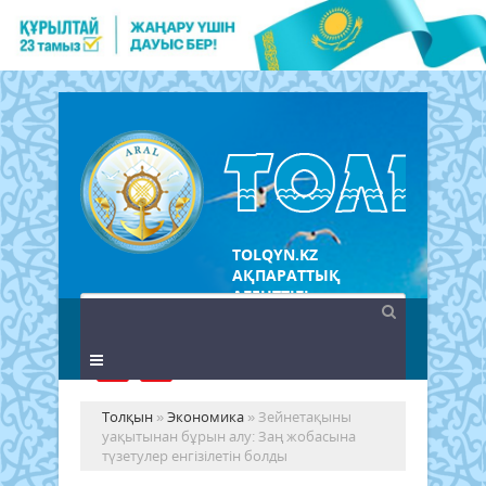
TOLQYN.KZ
АҚПАРАТТЫҚ
АГЕНТТІГІ
Толқын
»
Экономика
» Зейнетақыны
уақытынан бұрын алу: Заң жобасына
түзетулер енгізілетін болды