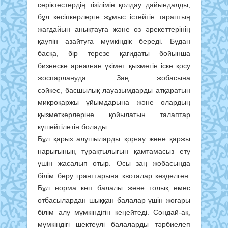
серіктестердің тізілімін қолдау дайындалды,
бұл кәсіпкерлерге жұмыс істейтін тараптың
жағдайын анықтауға және өз әрекеттерінің
қаупін азайтуға мүмкіндік береді. Бұдан
басқа, бір терезе қағидаты бойынша
бизнеске арналған үкімет қызметін іске қосу
жоспарлануда. Заң жобасына
сәйкес, басшылық лауазымдарды атқаратын
микроқаржы ұйымдарына және олардың
қызметкерлеріне қойылатын талаптар
күшейтілетін болады.
Бұл қарыз алушыларды қорғау және қаржы
нарығының тұрақтылығын қамтамасыз ету
үшін жасалып отыр. Осы заң жобасында
білім беру гранттарына квоталар көзделген.
Бұл норма көп балалы және толық емес
отбасылардан шыққан балалар үшін жоғары
білім алу мүмкіндігін кеңейтеді. Сондай-ақ,
мүмкіндігі шектеулі балаларды тәрбиелеп