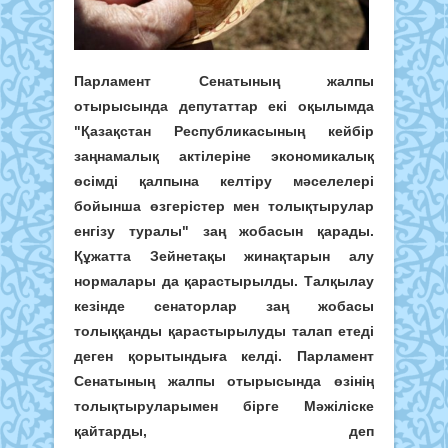
Парламент Сенатының жалпы
отырысында депутаттар екі оқылымда
"Қазақстан Республикасының кейбір
заңнамалық актілеріне экономикалық
өсімді қалпына келтіру мәселелері
бойынша өзгерістер мен толықтырулар
енгізу туралы" заң жобасын қарады.
Құжатта Зейнетақы жинақтарын алу
нормалары да қарастырылды. Талқылау
кезінде сенаторлар заң жобасы
толыққанды қарастырылуды талап етеді
деген қорытындыға келді. Парламент
Сенатының жалпы отырысында өзінің
толықтыруларымен бірге Мәжіліске
қайтарды, деп