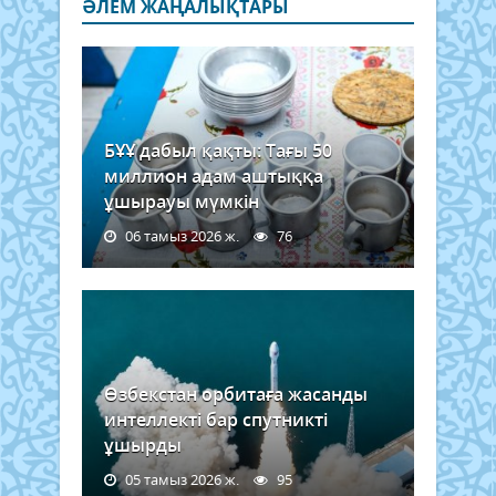
ӘЛЕМ ЖАҢАЛЫҚТАРЫ
БҰҰ дабыл қақты: Тағы 50
миллион адам аштыққа
ұшырауы мүмкін
06 тамыз 2026 ж.
76
Өзбекстан орбитаға жасанды
интеллекті бар спутникті
ұшырды
05 тамыз 2026 ж.
95