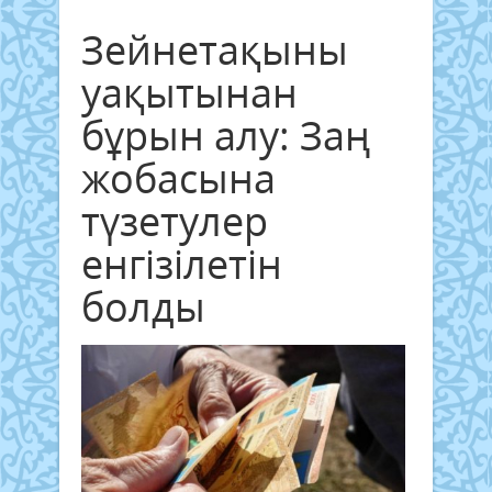
Зейнетақыны
уақытынан
бұрын алу: Заң
жобасына
түзетулер
енгізілетін
болды