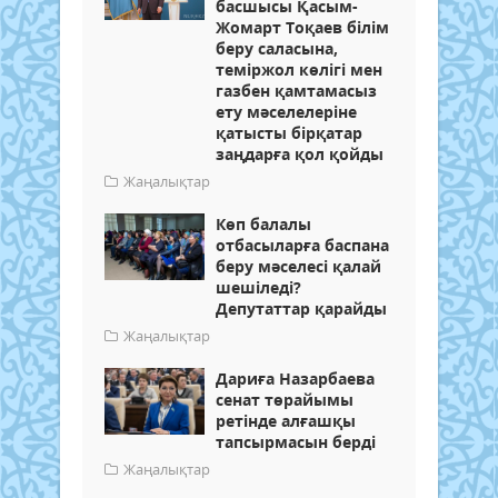
басшысы Қасым-
Жомарт Тоқаев білім
беру саласына,
теміржол көлігі мен
газбен қамтамасыз
ету мәселелеріне
қатысты бірқатар
заңдарға қол қойды
Жаңалықтар
Көп балалы
отбасыларға баспана
беру мәселесі қалай
шешіледі?
Депутаттар қарайды
Жаңалықтар
Дариға Назарбаева
сенат төрайымы
ретінде алғашқы
тапсырмасын берді
Жаңалықтар