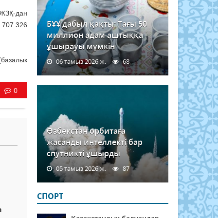
БЖЗҚ-дан
БҰҰ дабыл қақты: Тағы 50
 707 326
миллион адам аштыққа
ұшырауы мүмкін
(базалық
06 тамыз 2026 ж.
68
0
Өзбекстан орбитаға
жасанды интеллекті бар
спутникті ұшырды
05 тамыз 2026 ж.
87
СПОРТ
а