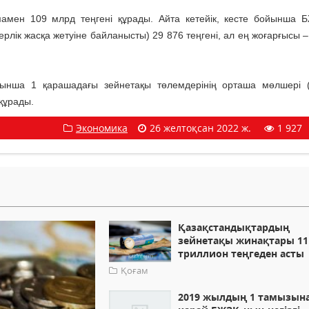
амен 109 млрд теңгені құрады. Айта кетейік, кесте бойынша 
рлік жасқа жетуіне байланысты) 29 876 теңгені, ал ең жоғарғысы –
ойынша 1 қарашадағы зейнетақы төлемдерінің орташа мөлшері 
 құрады.
Экономика
26 желтоқсан 2022 ж.
1 927
Қазақстандықтардың
зейнетақы жинақтары 11
триллион теңгеден асты
Қоғам
2019 жылдың 1 тамызын