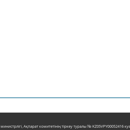
инистрлігі, Ақпарат комитетінің тіркеу туралы № KZ05VPY00052416 куә