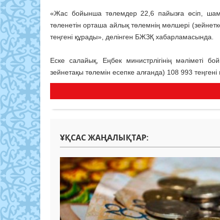
«Жас бойынша төлемдер 22,6 пайызға өсіп, шам
төленетін орташа айлық төлемнің мөлшері (зейнетке
теңгені құрады», делінген БЖЗҚ хабарламасында.
Еске салайық, Еңбек министрлігінің мәліметі б
зейнетақы төлемін есепке алғанда) 108 993 теңгені
ҰҚСАС ЖАҢАЛЫҚТАР: