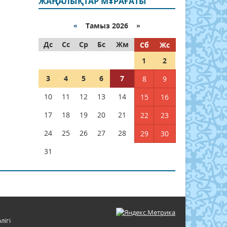
ЖАҢАЛЫҚТАР МҰРАҒАТЫ
«
Тамыз 2026 »
Дс
Сс
Ср
Бс
Жм
Сб
Жс
1
2
3
4
5
6
7
8
9
10
11
12
13
14
15
16
17
18
19
20
21
22
23
24
25
26
27
28
29
30
31
лігі