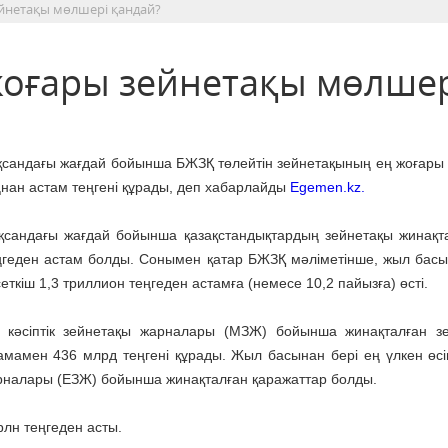
ейнетақы мөлшері қандай?
жоғары зейнетақы мөлше
қсандағы жағдай бойынша БЖЗҚ төлейтін зейнетақының ең жоғары
нан астам теңгені құрады, деп хабарлайды
Egemen.kz.
қсандағы жағдай бойынша қазақстандықтардың зейнетақы жинақт
ңгеден астам болды. Сонымен қатар БЖЗҚ мәліметінше, жыл басы
еткіш 1,3 триллион теңгеден астамға (немесе 10,2 пайызға) өсті.
і кәсіптік зейнетақы жарналары (МЗЖ) бойынша жинақталған з
амамен 436 млрд теңгені құрады. Жыл басынан бері ең үлкен өсі
жарналары (ЕЗЖ) бойынша жинақталған қаражаттар болды.
лн теңгеден асты.