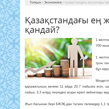
Толқын
»
Экономика
» Қазақстандағы ең жоғары з
Қазақстандағы ең 
қандай?
1 желто
700 мың
1 желто
трлн те
бұл көрс
Міндетт
қаражатының көлемі 11 айда 20,7 пайызға өсіп, ш
пайыз, 3,3 млрд теңгеден асқан ерікті зейнетақы 
Жыл басынан бері БЖЗҚ-дан түскен төлемдер 1,1 тр