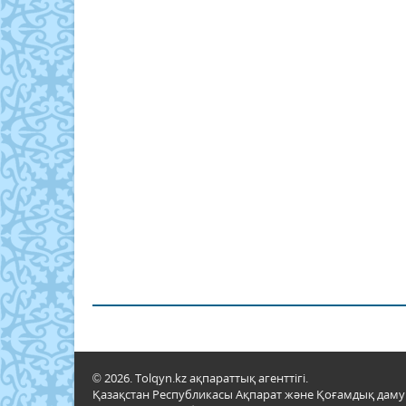
© 2026. Tolqyn.kz ақпараттық агенттігі.
Қазақстан Республикасы Ақпарат және Қоғамдық даму м