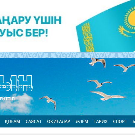
ЕНТТІГІ
ҚОҒАМ
САЯСАТ
ОҚИҒАЛАР
ӘЛЕМ
ТАРИХ
СПОРТ