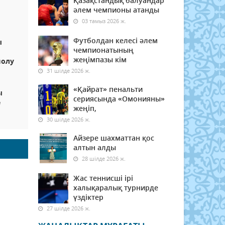
Қазақстандық балуандар
әлем чемпионы атанды
03 тамыз 2026 ж.
Футболдан келесі әлем
ы
чемпионатының
жеңімпазы кім
шолу
31 шілде 2026 ж.
«Қайрат» пенальти
ы
сериясында «Омонияны»
е
жеңіп,
30 шілде 2026 ж.
Айзере шахматтан қос
алтын алды
28 шілде 2026 ж.
Жас теннисші ірі
халықаралық турнирде
үздіктер
27 шілде 2026 ж.