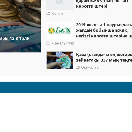
қарай БЖЗҚ-ның негізгі
көрсеткіштері
Қоғам
2019 жылғы 1 наурыздағ
жағдай бойынша БЖЗҚ
негізгі көрсеткіштеріне 
ры 12,8 трлн
Жаңалықтар
Қазақстандағы ең жоғар
зейнетақы 337 мың теңг
Оқиғалар