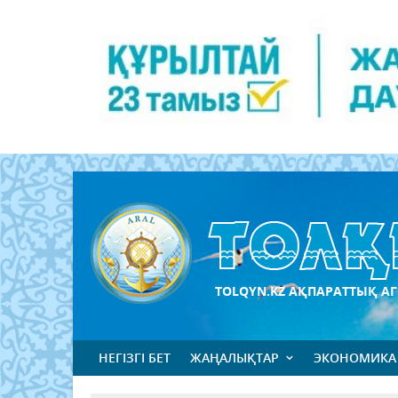
TOLQYN.KZ АҚПАРАТТЫҚ АГ
НЕГІЗГІ БЕТ
ЖАҢАЛЫҚТАР
ЭКОНОМИКА