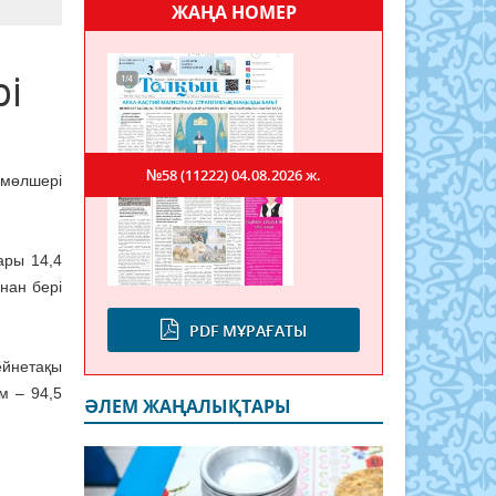
ЖАҢА НОМЕР
рі
№58 (11222)
04.08.2026 ж.
 мөлшері
ары 14,4
нан бері
PDF МҰРАҒАТЫ
ейнетақы
м – 94,5
ӘЛЕМ ЖАҢАЛЫҚТАРЫ