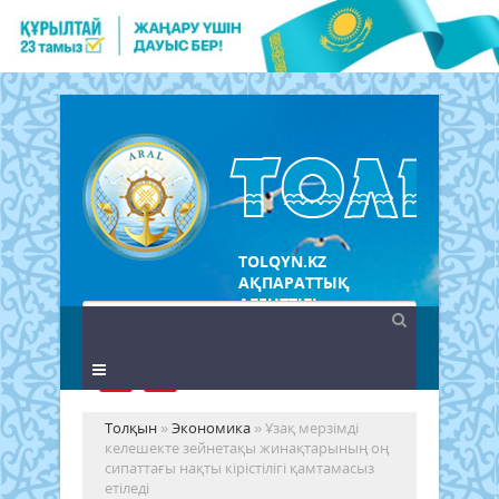
TOLQYN.KZ
АҚПАРАТТЫҚ
АГЕНТТІГІ
Толқын
»
Экономика
» Ұзақ мерзімді
келешекте зейнетақы жинақтарының оң
сипаттағы нақты кірістілігі қамтамасыз
етіледі