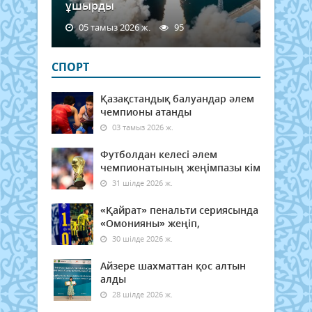
ұшырды
05 тамыз 2026 ж.
95
СПОРТ
Қазақстандық балуандар әлем
чемпионы атанды
03 тамыз 2026 ж.
Футболдан келесі әлем
чемпионатының жеңімпазы кім
31 шілде 2026 ж.
«Қайрат» пенальти сериясында
«Омонияны» жеңіп,
30 шілде 2026 ж.
Айзере шахматтан қос алтын
алды
28 шілде 2026 ж.