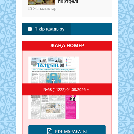
портфелі
Жаңалықтар
Пікір қалдыру
ЖАҢА НОМЕР
№58 (11222)
04.08.2026 ж.
PDF МҰРАҒАТЫ