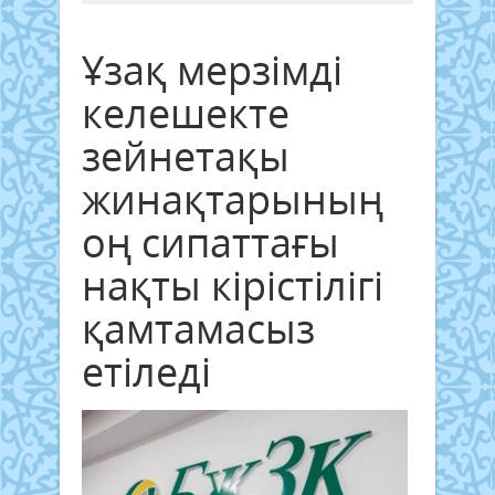
Ұзақ мерзімді
келешекте
зейнетақы
жинақтарының
оң сипаттағы
нақты кірістілігі
қамтамасыз
етіледі