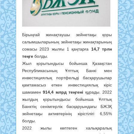
Бірыңғай жинақтаушы зейнетақы қоры
салымшыларының зейнетақы жинақтарының
сомасы 2023 жылғы 1 қаңтарға
14,7 трлн
теңге
болды.
Жыл қорытындысы бойынша Қазақстан
Республикасының Ұлттық Банкі мен
инвестициялық портфельді басқарушылар
қамтамасыз еткен инвестициялық кіріс
шамамен
914,4 млрд теңгені
құрады. 2022
жылдың қорытындысы бойынша Ұлттық
Банктің сенімгерлік басқаруындағы БЖЗҚ
зейнетақы активтерінің кірістілігі 6,55%
болды.
2022 жылы көптеген халықаралық