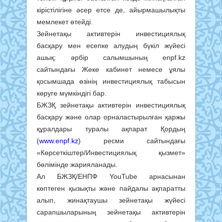
кірістілігіне әсер етсе де, айырмашылықты
мемлекет өтейді.
Зейнетақы активтерін инвестициялық
басқару мен есепке алудың бүкіл жүйесі
ашық: әрбір салымшының enpf.kz
сайтындағы Жеке кабинет немесе ұялы
қосымшада өзінің инвестициялық табысын
көруге мүмкіндігі бар.
БЖЗҚ зейнетақы активтерін инвестициялық
басқару және олар орналастырылған қаржы
құралдары туралы ақпарат Қордың
(
www.enpf.kz
) ресми сайтындағы
«Көрсеткіштер/Инвестициялық қызмет»
бөлімінде жарияланады.
Ал БЖЗҚ/ЕНПФ YouTube арнасынан
көптеген қызықты және пайдалы ақпаратты
алып, жинақтаушы зейнетақы жүйесі
сарапшыларының зейнетақы активтерін