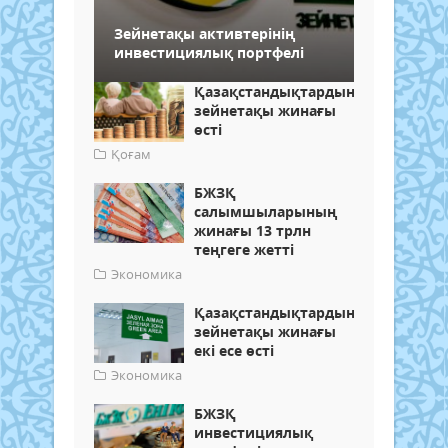
Зейнетақы активтерінің
инвестициялық портфелі
Қазақстандықтардың
зейнетақы жинағы
өсті
Қоғам
БЖЗҚ
салымшыларының
жинағы 13 трлн
теңгеге жетті
Экономика
Қазақстандықтардың
зейнетақы жинағы
екі есе өсті
Экономика
БЖЗҚ
инвестициялық