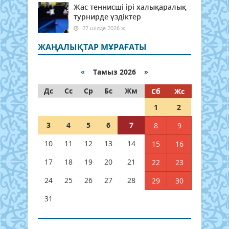
Жас теннисші ірі халықаралық
турнирде үздіктер
27 шілде 2026 ж.
ЖАҢАЛЫҚТАР МҰРАҒАТЫ
«
Тамыз 2026 »
Дс
Сс
Ср
Бс
Жм
Сб
Жс
1
2
3
4
5
6
7
8
9
10
11
12
13
14
15
16
17
18
19
20
21
22
23
24
25
26
27
28
29
30
31