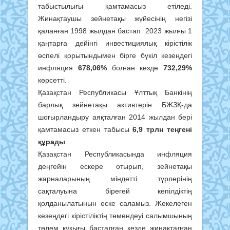
табыстылығы қамтамасыз етіледі.
Жинақтаушы зейнетақы жүйесінің негізі
қаланған 1998 жылдан бастап 2023 жылғы 1
қаңтарға дейінгі инвестициялық кірістілік
өспелі қорытындымен бірге бүкіл кезеңдегі
инфляция
678,06%
болған кезде
732,29%
көрсетті.
Қазақстан Республикасы Ұлттық Банкінің
барлық зейнетақы активтерін БЖЗҚ-да
шоғырландыру аяқталған 2014 жылдан бері
қамтамасыз еткен табысы
6,9 трлн теңгені
құрады
.
Қазақстан Республикасында инфляция
деңгейін ескере отырып, зейнетақы
жарналарының міндетті түрлерінің
сақталуына бірегей кепілдіктің
қолданылатынын еске саламыз. Жекелеген
кезеңдегі кірістіліктің төмендеуі салымшының
төлем құқығы басталған кезде жинақталған