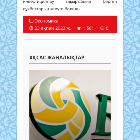
инвестициялау тақырыбына берген
сұхбаттарын көруге болады.
Экономика
23 ақпан 2023 ж.
1 581
0
ҰҚСАС ЖАҢАЛЫҚТАР: