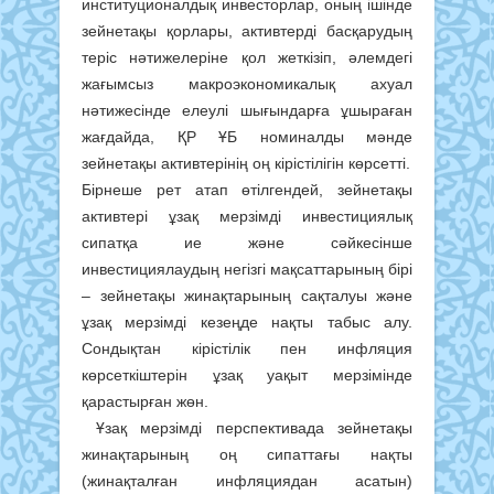
институционалдық инвесторлар, оның ішінде
зейнетақы қорлары, активтерді басқарудың
теріс нәтижелеріне қол жеткізіп, әлемдегі
жағымсыз макроэкономикалық ахуал
нәтижесінде елеулі шығындарға ұшыраған
жағдайда, ҚР ҰБ номиналды мәнде
зейнетақы активтерінің оң кірістілігін көрсетті.
Бірнеше рет атап өтілгендей, зейнетақы
активтері ұзақ мерзімді инвестициялық
сипатқа ие және сәйкесінше
инвестициялаудың негізгі мақсаттарының бірі
– зейнетақы жинақтарының сақталуы және
ұзақ мерзімді кезеңде нақты табыс алу.
Сондықтан кірістілік пен инфляция
көрсеткіштерін ұзақ уақыт мерзімінде
қарастырған жөн.
Ұзақ мерзімді перспективада зейнетақы
жинақтарының оң сипаттағы нақты
(жинақталған инфляциядан асатын)