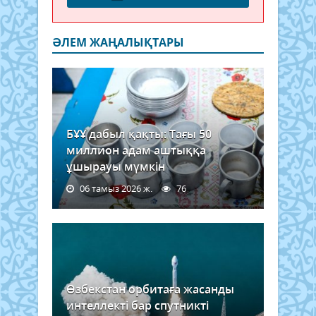
ӘЛЕМ ЖАҢАЛЫҚТАРЫ
БҰҰ дабыл қақты: Тағы 50
миллион адам аштыққа
ұшырауы мүмкін
06 тамыз 2026 ж.
76
Өзбекстан орбитаға жасанды
интеллекті бар спутникті