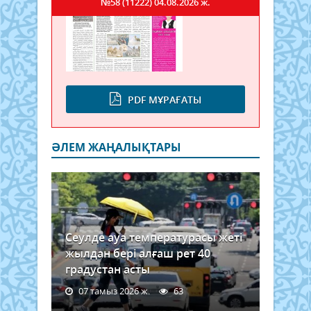
№58 (11222)
04.08.2026 ж.
PDF МҰРАҒАТЫ
ӘЛЕМ ЖАҢАЛЫҚТАРЫ
Сеулде ауа температурасы жеті
жылдан бері алғаш рет 40
градустан асты
07 тамыз 2026 ж.
63