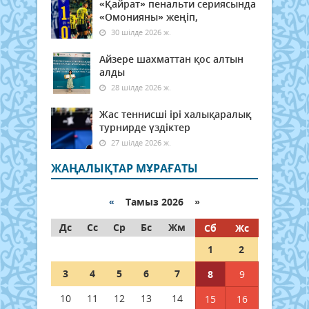
«Қайрат» пенальти сериясында
«Омонияны» жеңіп,
30 шілде 2026 ж.
Айзере шахматтан қос алтын
алды
28 шілде 2026 ж.
Жас теннисші ірі халықаралық
турнирде үздіктер
27 шілде 2026 ж.
ЖАҢАЛЫҚТАР МҰРАҒАТЫ
«
Тамыз 2026 »
Дс
Сс
Ср
Бс
Жм
Сб
Жс
1
2
3
4
5
6
7
8
9
10
11
12
13
14
15
16