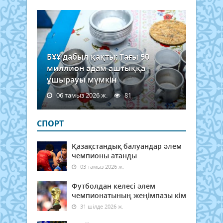
БҰҰ дабыл қақты: Тағы 50
миллион адам аштыққа
ұшырауы мүмкін
06 тамыз 2026 ж.
81
СПОРТ
Қазақстандық балуандар әлем
чемпионы атанды
03 тамыз 2026 ж.
Футболдан келесі әлем
чемпионатының жеңімпазы кім
31 шілде 2026 ж.