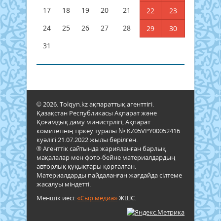
17
18
19
20
21
22
23
24
25
26
27
28
29
30
31
© 2026. Tolqyn.kz ақпараттық агенттігі.
Қазақстан Республикасы Ақпарат және
Қоғамдық даму министрлігі, Ақпарат
комитетінің тіркеу туралы № KZ05VPY00052416
куәлігі 21.07.2022 жылы берілген.
® Агенттік сайтында жарияланған барлық
мақалалар мен фото-бейне материалдардың
авторлық құқықтары қорғалған.
Материалдарды пайдаланған жағдайда сілтеме
жасалуы міндетті.
Меншік иесі:
«Сыр медиа»
ЖШС.