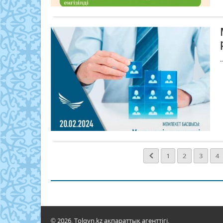
.
1
2
3
4
© 2026. Tolqyn.kz ақпараттық агенттігі.