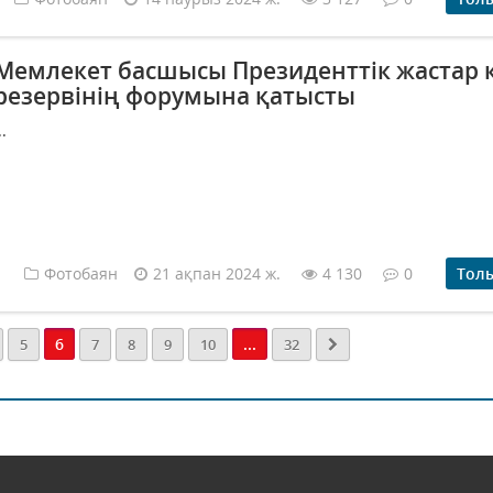
Мемлекет басшысы Президенттік жастар 
резервінің форумына қатысты
..
Фотобаян
21 ақпан 2024 ж.
4 130
0
Тол
6
...
5
7
8
9
10
32