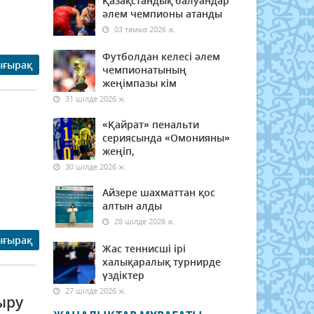
Қазақстандық балуандар
әлем чемпионы атанды
03 тамыз 2026 ж.
Футболдан келесі әлем
ығырақ
чемпионатының
жеңімпазы кім
31 шілде 2026 ж.
«Қайрат» пенальти
сериясында «Омонияны»
жеңіп,
30 шілде 2026 ж.
Айзере шахматтан қос
алтын алды
28 шілде 2026 ж.
ығырақ
Жас теннисші ірі
халықаралық турнирде
үздіктер
27 шілде 2026 ж.
ыру