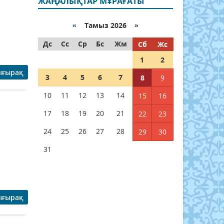
ЖАҢАЛЫҚТАР МҰРАҒАТЫ
«
Тамыз 2026 »
Дс
Сс
Ср
Бс
Жм
Сб
Жс
1
2
ығырақ
3
4
5
6
7
8
9
10
11
12
13
14
15
16
17
18
19
20
21
22
23
24
25
26
27
28
29
30
31
ығырақ