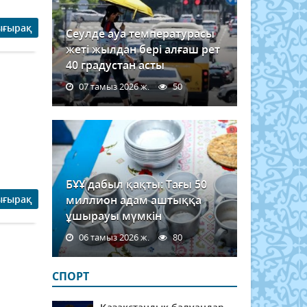
ығырақ
Сеулде ауа температурасы
жеті жылдан бері алғаш рет
40 градустан асты
07 тамыз 2026 ж.
50
БҰҰ дабыл қақты: Тағы 50
ығырақ
миллион адам аштыққа
ұшырауы мүмкін
06 тамыз 2026 ж.
80
СПОРТ