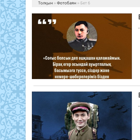
Толқын
»
Фотобаян
» Бет 6
.
.