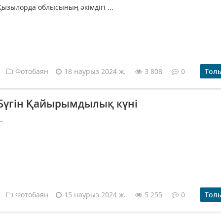
Қызылорда облысының әкімдігі ...
Фотобаян
18 наурыз 2024 ж.
3 808
0
Тол
Бүгін Қайырымдылық күні
..
Фотобаян
15 наурыз 2024 ж.
5 255
0
Тол