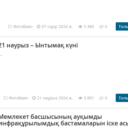
Фотобаян
07 сәуір 2024 ж.
3 380
0
Тол
21 наурыз – Ынтымақ күні
..
Фотобаян
21 наурыз 2024 ж.
3 891
0
Тол
Мемлекет басшысының ауқымды
инфрақұрылымдық бастамаларын іске ас