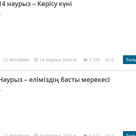
14 наурыз – Көрісу күні
..
Фотобаян
14 наурыз 2024 ж.
3 339
0
Тол
Наурыз – еліміздің басты мерекесі
..
Фотобаян
14 наурыз 2024 ж.
3 127
0
Тол