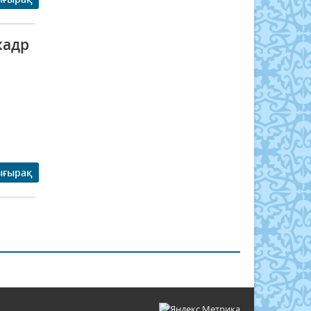
кадр
ығырақ