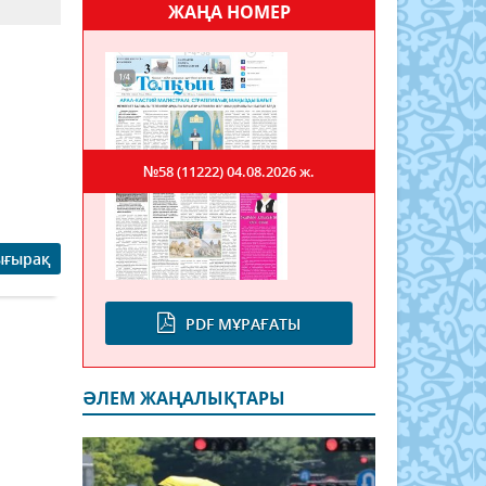
ЖАҢА НОМЕР
№58 (11222)
04.08.2026 ж.
ығырақ
PDF МҰРАҒАТЫ
ӘЛЕМ ЖАҢАЛЫҚТАРЫ