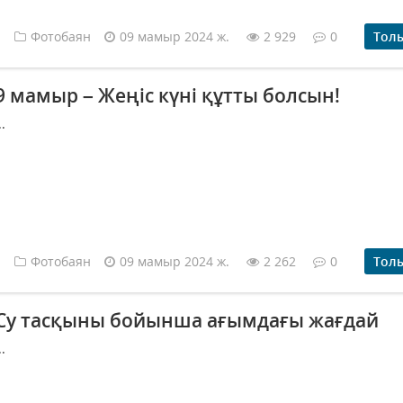
Фотобаян
09 мамыр 2024 ж.
2 929
0
Тол
9 мамыр – Жеңіс күні құтты болсын!
..
Фотобаян
09 мамыр 2024 ж.
2 262
0
Тол
Су тасқыны бойынша ағымдағы жағдай
..