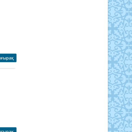
ығырақ
ығырақ