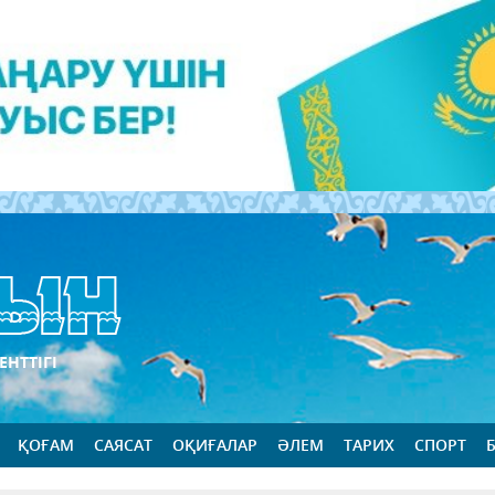
ЕНТТІГІ
ҚОҒАМ
САЯСАТ
ОҚИҒАЛАР
ӘЛЕМ
ТАРИХ
СПОРТ