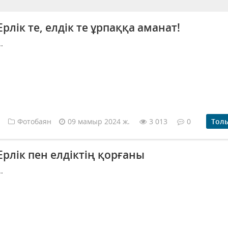
Ерлік те, елдік те ұрпаққа аманат!
..
Фотобаян
09 мамыр 2024 ж.
3 013
0
Тол
Ерлік пен елдіктің қорғаны
..