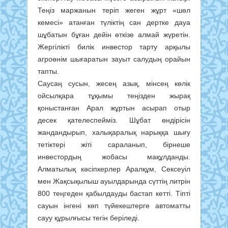
Теңіз маржанын теріп жеген жұрт «шөл
кемесі» атанған түліктің сан дертке дауа
шұбатын бұған дейін өткізе алмай жүретін.
Жергілікті билік инвестор тарту арқылы
агроөнім шығаратын зауыт салудың орайын
тапты.
Саусаң сусын, жесең азық, мінсең көлік
ойсылқара тұқымы теңізден жырақ
қоныстанған Арал жұртын асырап отыр
десек қателеспейміз. Шұбат өндірісін
жандандырып, халықаралық нарыққа шығу
тетіктері жіті сараланып, бірнеше
инвестордың жобасы мақұлданды.
Алматылық кәсіпкерлер Аралқұм, Сексеуіл
мен Жақсықылыш ауылдарында сүттің литрін
800 теңгеден қабылдауды бастап кетті. Тіпті
сауын інгені көп түйекештерге автоматты
сауу құрылғысы тегін беріледі.