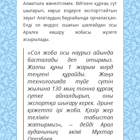
Алматыға жөнелтілмек. Өйткені құрғақ сүт
шығарып, көрші елдерге экспорттайтын
зауыт Алатаудың баурайында орналасқан.
Енді ол өндіріс ошағын шалғайдан осы
Аралға көшіру жобасы жүзеге
асырылады.
«Сол жоба осы наурыз айында
басталады деп отырмыз.
Жалпы құны 1 жарым млрд
теңгені құрайды. Жаңа
технологияда түйе сүтін
жылына 130 мың тонна құрғақ
сүтке айналдырып, оны
экспортқа шығару керек. Әрине
қажетті ірі жоба. Қазір жер
телімін табыстап
жатырмыз», – дейді Арал
ауданының әкімі Мұхтар
Оразбаев.