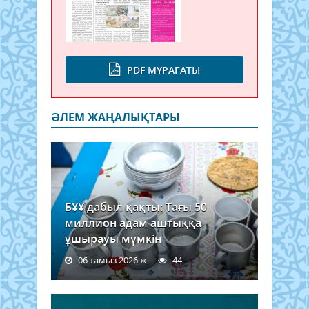
PDF МҰРАҒАТЫ
ӘЛЕМ ЖАҢАЛЫҚТАРЫ
БҰҰ дабыл қақты: Тағы 50
миллион адам аштыққа
ұшырауы мүмкін
06 тамыз 2026 ж.
44