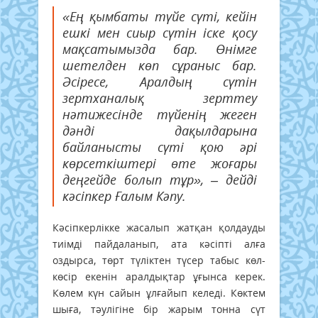
«Ең қымбаты түйе сүті, кейін
ешкі мен сиыр сүтін іске қосу
мақсатымызда бар. Өнімге
шетелден көп сұраныс бар.
Әсіресе, Аралдың сүтін
зертханалық зерттеу
нәтижесінде түйенің жеген
дәнді дақылдарына
байланысты сүті қою әрі
көрсеткіштері өте жоғары
деңгейде болып тұр», – дейді
кәсіпкер Ғалым Кәпу.
Кәсіпкерлікке жасалып жатқан қолдауды
тиімді пайдаланып, ата кәсіпті алға
оздырса, төрт түліктен түсер табыс көл-
көсір екенін аралдықтар ұғынса керек.
Көлем күн сайын ұлғайып келеді. Көктем
шыға, тәулігіне бір жарым тонна сүт