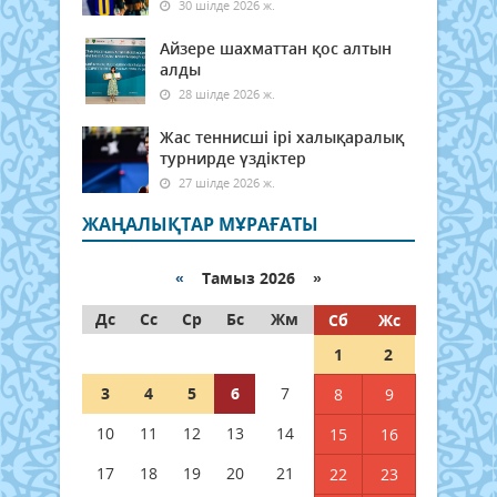
30 шілде 2026 ж.
Айзере шахматтан қос алтын
алды
28 шілде 2026 ж.
Жас теннисші ірі халықаралық
турнирде үздіктер
27 шілде 2026 ж.
ЖАҢАЛЫҚТАР МҰРАҒАТЫ
«
Тамыз 2026 »
Дс
Сс
Ср
Бс
Жм
Сб
Жс
1
2
3
4
5
6
7
8
9
10
11
12
13
14
15
16
17
18
19
20
21
22
23