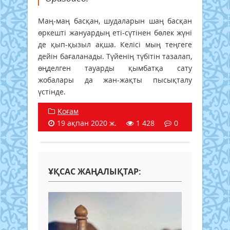
Маң-маң басқан, шудаларын шаң басқан
өркешті жануардың еті-сүтінен бөлек жүні
де қып-қызыл ақша. Келісі мың теңгеге
дейін бағаланады. Түйенің түбітін тазалап,
өңделген тауарды қымбатқа сату
жобалары да жан-жақты пысықталу
үстінде.
Қоғам
19 ақпан 2020 ж.
1 428
0
ҰҚСАС ЖАҢАЛЫҚТАР: