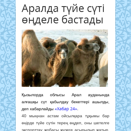
Аралда түйе сүті
өңделе бастады
Қызылорда облысы Арал ауданында
алғашқы сүт қабылдау бекеттері ашылды,
«Хабар 24»
.
деп хабарлайды
40 мыңнан астам ойсылқара тұқымы бар
өңірде түйе сүтін терең өңдеп, оны шетелге
экспорттау жобасы жүзеге асырылып жатыр.