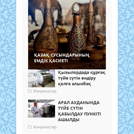
ҚАЗАҚ СУСЫНДАРЫНЫҢ
ЕМДІК ҚАСИЕТІ
Қызылордада құрғақ
түйе сүтін өндіру
қолға алынбақ
Жаңалықтар
АРАЛ АУДАНЫНДА
ТҮЙЕ СҮТІН
ҚАБЫЛДАУ ПУНКІТІ
АШЫЛДЫ
Жаңалықтар