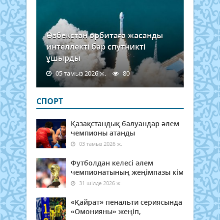
Өзбекстан орбитаға жасанды
интеллекті бар спутникті
ұшырды
05 тамыз 2026 ж.
80
СПОРТ
Қазақстандық балуандар әлем
чемпионы атанды
03 тамыз 2026 ж.
Футболдан келесі әлем
чемпионатының жеңімпазы кім
31 шілде 2026 ж.
«Қайрат» пенальти сериясында
«Омонияны» жеңіп,