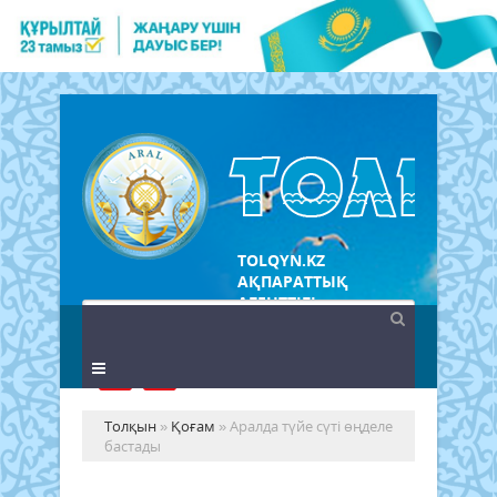
TOLQYN.KZ
АҚПАРАТТЫҚ
АГЕНТТІГІ
Толқын
»
Қоғам
» Аралда түйе сүті өңделе
бастады