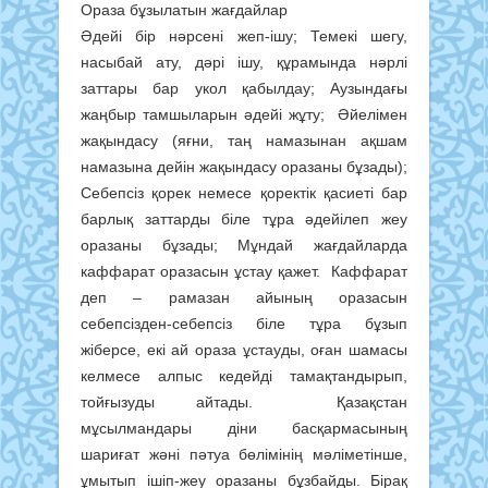
Ораза бұзылатын жағдайлар
Әдейі бір нәрсені жеп-ішу; Темекі шегу,
насыбай ату, дәрі ішу, құрамында нәрлі
заттары бар укол қабылдау; Аузындағы
жаңбыр тамшыларын әдейі жұту; Әйелімен
жақындасу (яғни, таң намазынан ақшам
намазына дейін жақындасу оразаны бұзады);
Cебепсіз қорек немесе қоректік қасиеті бар
барлық заттарды біле тұра әдейілеп жеу
оразаны бұзады; Мұндай жағдайларда
каффарат оразасын ұстау қажет. Каффарат
деп – рамазан айының оразасын
себепсізден-себепсіз біле тұра бұзып
жіберсе, екі ай ораза ұстауды, оған шамасы
келмесе алпыс кедейді тамақтандырып,
тойғызуды айтады. Қазақстан
мұсылмандары діни басқармасының
шариғат жәні пәтуа бөлімінің мәліметінше,
ұмытып ішіп-жеу оразаны бұзбайды. Бірақ