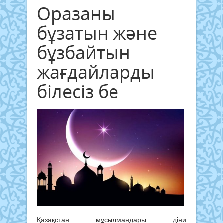
Оразаны
бұзатын және
бұзбайтын
жағдайларды
білесіз бе
Қазақстан мұсылмандары діни