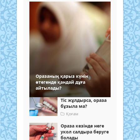
Оразаның қарыз күнін
өтегенде қандай дұға
айтылады?
Тіс жұлдырса, ораза
бұзыла ма?
Қоғам
Ораза кезінде неге
укол салдыра беруге
болады