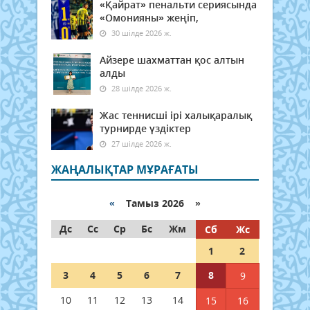
«Қайрат» пенальти сериясында
«Омонияны» жеңіп,
30 шілде 2026 ж.
Айзере шахматтан қос алтын
алды
28 шілде 2026 ж.
Жас теннисші ірі халықаралық
турнирде үздіктер
27 шілде 2026 ж.
ЖАҢАЛЫҚТАР МҰРАҒАТЫ
«
Тамыз 2026 »
Дс
Сс
Ср
Бс
Жм
Сб
Жс
1
2
3
4
5
6
7
8
9
10
11
12
13
14
15
16