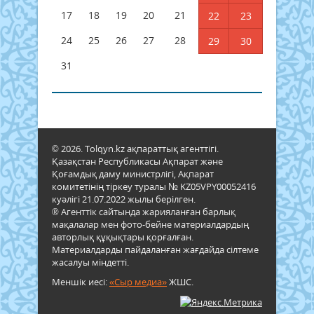
17
18
19
20
21
22
23
24
25
26
27
28
29
30
31
© 2026. Tolqyn.kz ақпараттық агенттігі.
Қазақстан Республикасы Ақпарат және
Қоғамдық даму министрлігі, Ақпарат
комитетінің тіркеу туралы № KZ05VPY00052416
куәлігі 21.07.2022 жылы берілген.
® Агенттік сайтында жарияланған барлық
мақалалар мен фото-бейне материалдардың
авторлық құқықтары қорғалған.
Материалдарды пайдаланған жағдайда сілтеме
жасалуы міндетті.
Меншік иесі:
«Сыр медиа»
ЖШС.