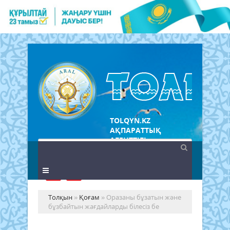
TOLQYN.KZ
АҚПАРАТТЫҚ
АГЕНТТІГІ
Толқын
»
Қоғам
» Оразаны бұзатын және
бұзбайтын жағдайларды білесіз бе