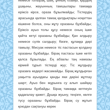
немесе топырақ, шаң, ұнның тозаңы, қардың
ұшқыны, жауынның тамшылары тамаққа
еріксіз кірсе, ораза бұзылмайды; Тістердің
арасында қалған тамақ қалдықтары ноқаттан
кішкене болса, оны жұту оразаны бұзбайды;
Еріксіз ауыз толы құсу немесе оның ішке
қайта кетуі оразаны бұзбайды; Қан алдыру
немесе сүлік салдыру; Көзге, құлаққа дәрі
тамызу; Мисуак немесе тіс пастасын қолдану
оразаны бұзбайды. Бірақ пастасы ішке кетіп
қалса бұзылады. Ең абзалы таң намазы
кірмей тұрып тістерді жуу; Тіс жұлдыру
оразаға кедергі жасамайды. Бірақ жұлдырған
уақытта ауыздағы қанды яки дәріні жұтпау
шарт; Ауыз бен мұрынға су алып шайқау
оразаны бұзбайды. Бірақ тамаққа кетпеуін
қадағалау қажет; Душқа жуыну, теңізге, көлге
түсу оразаны бұзбайды. Бірақ су жұтып
қоюдан сақтануы керек