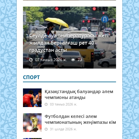
Сеулде ауа температурасы жеті
жылдан бері алғаш рет 40
градустан асты
07 тамыз 2026 ж.
73
СПОРТ
Қазақстандық балуандар әлем
чемпионы атанды
03 тамыз 2026 ж.
Футболдан келесі әлем
чемпионатының жеңімпазы кім
31 шілде 2026 ж.