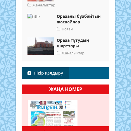
Жаңалықтар
Оразаны бұзбайтын
жағдайлар
Қоғам
Ораза тұтудың
шарттары
Жаңалықтар
Пікір қалдыру
ЖАҢА НОМЕР