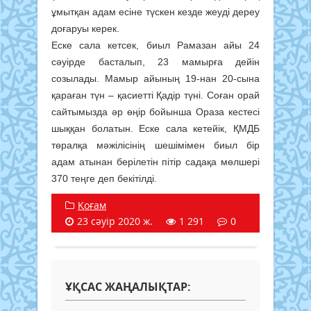
ұмытқан адам есіне түскен кезде жеуді дереу
доғаруы керек.
Еске сала кетсек, биыл Рамазан айы 24
сәуірде басталып, 23 мамырға дейін
созылады. Мамыр айының 19-нан 20-сына
қараған түн – қасиетті Қадір түні. Соған орай
сайтымызда әр өңір бойынша Ораза кестесі
шыққан болатын. Еске сала кетейік, ҚМДБ
төралқа мәжілісінің шешімімен биыл бір
адам атынан берілетін пітір садақа мөлшері
370 теңге деп бекітілді.
Қоғам
23 сәуір 2020 ж.
1 291
0
ҰҚСАС ЖАҢАЛЫҚТАР: