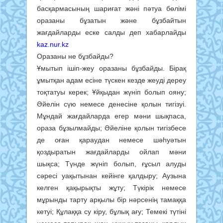
басқармасының шариғат жәні пәтуа бөлімі
оразаны бұзатын және бұзбайтын
жағдайларды еске салды деп хабарлайды
kaz.nur.kz
Оразаны не бұзбайды?
Ұмытып ішіп-жеу оразаны бұзбайды. Бірақ
ұмытқан адам есіне түскен кезде жеуді дереу
тоқтатуы керек; Ұйқыдан жүніп болып ояну;
Әйелін сүю немесе денесіне қолын тигізуі.
Мұндай жағдайларда егер мәни шықпаса,
ораза бұзылмайды; Әйеліне қолын тигізбесе
де оған қараудан немесе шәһуәтын
қоздыратын жағдайларды ойлап мәни
шықса; Түнде жүніп болып, ғұсыл алуды
сәресі уақытынан кейінге қалдыру; Аузына
келген қақырықты жұту; Түкірік немесе
мұрынды тарту арқылы бір нәрсенің тамаққа
кетуі; Құлаққа су кіру, бұлық ағу; Темекі түтіні