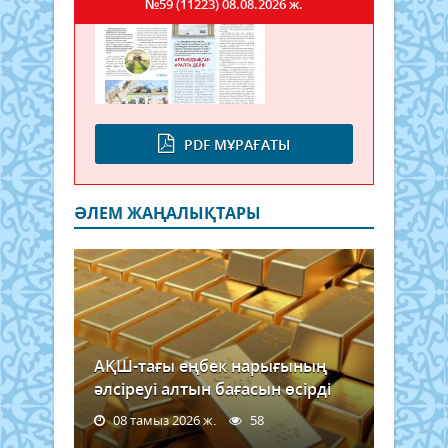
№59 (11223)
08.08.2026 ж.
PDF МҰРАҒАТЫ
ӘЛЕМ ЖАҢАЛЫҚТАРЫ
АҚШ-тағы еңбек нарығының
әлсіреуі алтын бағасын өсірді
08 тамыз 2026 ж.
58