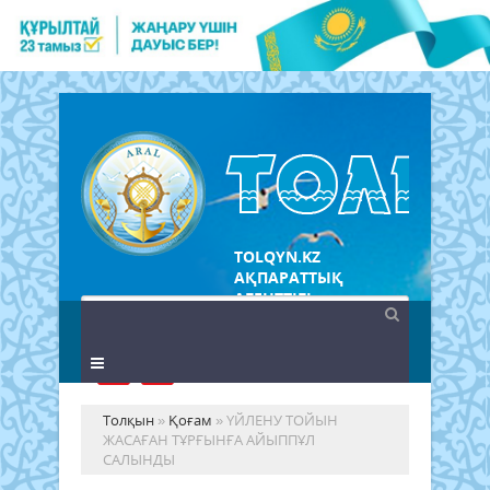
TOLQYN.KZ
АҚПАРАТТЫҚ
АГЕНТТІГІ
Толқын
»
Қоғам
» ҮЙЛЕНУ ТОЙЫН
ЖАСАҒАН ТҰРҒЫНҒА АЙЫППҰЛ
САЛЫНДЫ