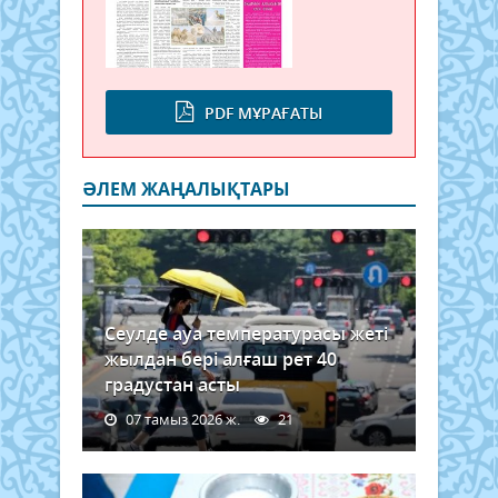
PDF МҰРАҒАТЫ
ӘЛЕМ ЖАҢАЛЫҚТАРЫ
Сеулде ауа температурасы жеті
жылдан бері алғаш рет 40
градустан асты
07 тамыз 2026 ж.
21