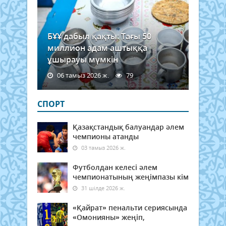
БҰҰ дабыл қақты: Тағы 50
миллион адам аштыққа
ұшырауы мүмкін
06 тамыз 2026 ж.
79
СПОРТ
Қазақстандық балуандар әлем
чемпионы атанды
03 тамыз 2026 ж.
Футболдан келесі әлем
чемпионатының жеңімпазы кім
31 шілде 2026 ж.
«Қайрат» пенальти сериясында
«Омонияны» жеңіп,