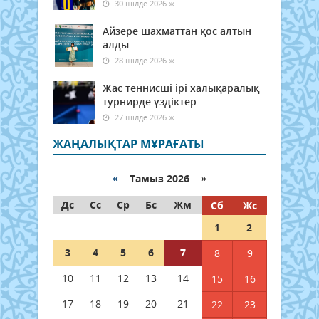
30 шілде 2026 ж.
Айзере шахматтан қос алтын
алды
28 шілде 2026 ж.
Жас теннисші ірі халықаралық
турнирде үздіктер
27 шілде 2026 ж.
ЖАҢАЛЫҚТАР МҰРАҒАТЫ
«
Тамыз 2026 »
Дс
Сс
Ср
Бс
Жм
Сб
Жс
1
2
3
4
5
6
7
8
9
10
11
12
13
14
15
16
17
18
19
20
21
22
23