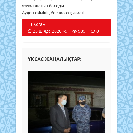
жазаланатын болады.
Аудан әкімінің баспасөз қызметі.
Қоғам
23 шілде 2020 ж.
986
0
ҰҚСАС ЖАҢАЛЫҚТАР: