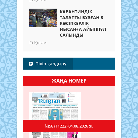
КАРАНТИНДІК
ТАЛАПТЫ БҰЗҒАН 3
КӘСІПКЕРЛІК
НЫСАНҒА АЙЫППҰЛ
САЛЫНДЫ
Қоғам
Пікір қалдыру
ЖАҢА НОМЕР
№58 (11222)
04.08.2026 ж.