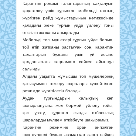
Карантин режимі талаптарының сақталуын
қадағалау үшін құрылған мобильді топтың
жүргізген рейд жұмыстарының нәтижесінде
қаладағы жеке тұрғын үйде үйлену тойы
өткізіліп жатқаны анықталды.
Мобильді топ мүшелері тұрғын үйде болып,
той өтіп жатқаны расталған соң, карантин
талаптарын бұзғаны үшін үй иесіне
қолданыстағы заңнамаға сәйкес айыппұл
салынды.
Алдағы уақытта жұмысшы топ мүшелерінің
қатысуымен тексеру шаралары күшейтілген
режимде жүргізілетін болады.
Аудан тұрғындарын халықтың көп
шоғырлануына жол бермей, үйлену тойы,
қыз ұзату, құдажол сынды отбасылық
шараларды мүлдем өткізбеуге шақырамыз.
Карантин режиміне орай енгізілген
шектеулерді бұзған азаматтар заңға сәйкес