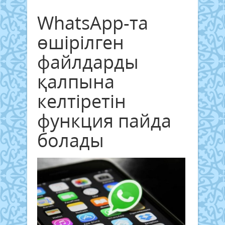
WhatsApp-та
өшірілген
файлдарды
қалпына
келтіретін
функция пайда
болады