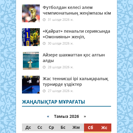
Футболдан келесі әлем
чемпионатының жеңімпазы кім
31 шілде 2026 ж.
«Қайрат» пенальти сериясында
«Омонияны» жеңіп,
30 шілде 2026 ж.
Айзере шахматтан қос алтын
алды
28 шілде 2026 ж.
Жас теннисші ірі халықаралық
турнирде үздіктер
27 шілде 2026 ж.
ЖАҢАЛЫҚТАР МҰРАҒАТЫ
«
Тамыз 2026 »
Дс
Сс
Ср
Бс
Жм
Сб
Жс