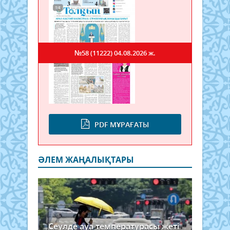
№58 (11222)
04.08.2026 ж.
PDF МҰРАҒАТЫ
ӘЛЕМ ЖАҢАЛЫҚТАРЫ
Сеулде ауа температурасы жеті