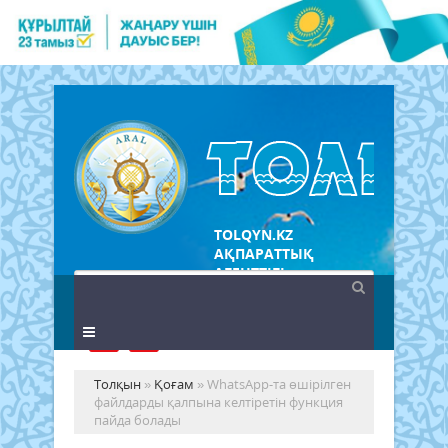
TOLQYN.KZ
АҚПАРАТТЫҚ
АГЕНТТІГІ
Толқын
»
Қоғам
» WhatsApp-та өшірілген
файлдарды қалпына келтіретін функция
пайда болады