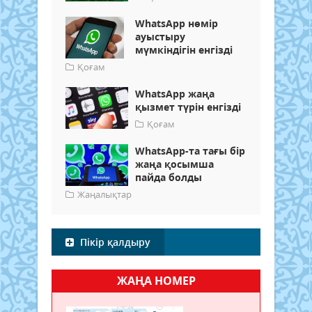
WhatsApp нөмір
ауыстыру
мүмкіндігін енгізді
Қоғам
WhatsApp жаңа
қызмет түрін енгізді
Қоғам
WhatsApp-та тағы бір
жаңа қосымша
пайда болды
Жаңалықтар
Пікір қалдыру
ЖАҢА НОМЕР