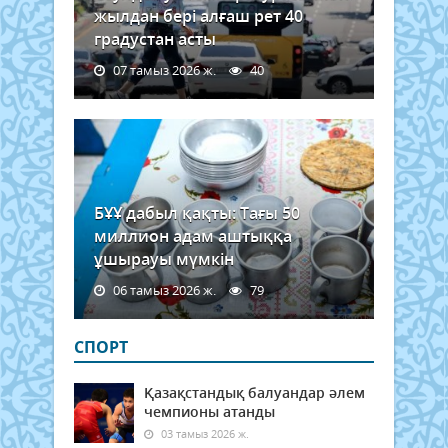
жылдан бері алғаш рет 40
градустан асты
07 тамыз 2026 ж.
40
БҰҰ дабыл қақты: Тағы 50
миллион адам аштыққа
ұшырауы мүмкін
06 тамыз 2026 ж.
79
СПОРТ
Қазақстандық балуандар әлем
чемпионы атанды
03 тамыз 2026 ж.