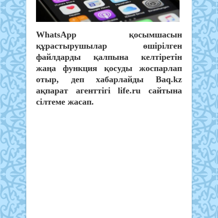
WhatsApp қосымшасын
құрастырушылар өшірілген
файлдарды қалпына келтіретін
жаңа функция қосуды жоспарлап
отыр, деп хабарлайды Baq.kz
ақпарат агенттігі life.ru сайтына
сілтеме жасап.