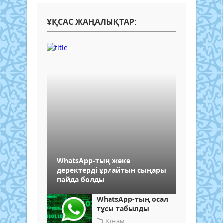
ҰҚСАС ЖАҢАЛЫҚТАР:
WhatsApp-тың жеке
деректерді ұрлайтын сыңары
пайда болды
WhatsApp-тың осал
тұсы табылды
Қоғам