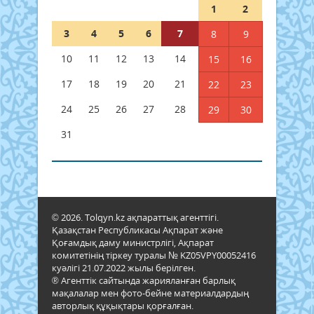
1
2
3
4
5
6
7
8
9
10
11
12
13
14
15
16
17
18
19
20
21
22
23
24
25
26
27
28
29
30
31
© 2026. Tolqyn.kz ақпараттық агенттігі.
Қазақстан Республикасы Ақпарат және
Қоғамдық даму министрлігі, Ақпарат
комитетінің тіркеу туралы № KZ05VPY00052416
куәлігі 21.07.2022 жылы берілген.
® Агенттік сайтында жарияланған барлық
мақалалар мен фото-бейне материалдардың
авторлық құқықтары қорғалған.