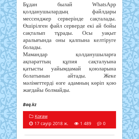
Бұдан былай WhatsApp
қолданушылардың файлдары
мессенджер серверінде сақталады.
Өшірілген файл серверде екі ай бойы
сақталып тұрады. Осы уақыт
аралығында оны қалпына келтіруге
болады.
Мамандар қолданушыларға
ақпараттың құпия сақталуына
қатысты уайымдамай қоюларына
болатынын айтады. Жеке
мәліметтерді өзге адамның көріп қою
жағдайы болмайды.
Baq.kz
Қоғам
17 сәуір 2018 ж.
1 489
0