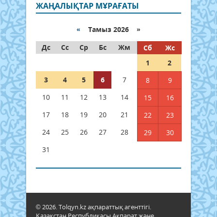
ЖАҢАЛЫҚТАР МҰРАҒАТЫ
«
Тамыз 2026 »
Дс
Сс
Ср
Бс
Жм
Сб
Жс
1
2
3
4
5
6
7
8
9
10
11
12
13
14
15
16
17
18
19
20
21
22
23
24
25
26
27
28
29
30
31
© 2026. Tolqyn.kz ақпараттық агенттігі.
Қазақстан Республикасы Ақпарат және