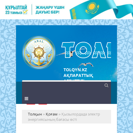
TOLQYN.KZ
АҚПАРАТТЫҚ
АГЕНТТІГІ
Толқын
»
Қоғам
» Қызылордада электр
энергиясының бағасы өсті