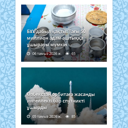
БҰҰ дабыл қақты: Тағы 50
миллион адам аштыққа
ұшырауы мүмкін
06 тамыз 2026 ж.
65
Өзбекстан орбитаға жасанды
интеллекті бар спутникті
ұшырды
05 тамыз 2026 ж.
85