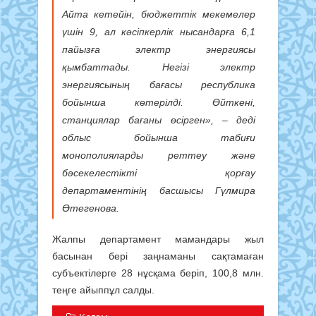
Айта кетейін, бюджеттік мекемелер
үшін 9, ал кәсіпкерлік нысандарға 6,1
пайызға электр энергиясы
қымбаттады. Негізі электр
энергиясының бағасы республика
бойынша көтерілді. Өйткені,
станциялар бағаны өсірген», – деді
облыс бойынша табиғи
монополияларды реттеу және
бәсекелестікті қорғау
департаментінің басшысы Гүлмира
Өтегенова.
Жалпы департамент мамандары жыл
басынан бері заңнаманы сақтамаған
субъектілерге 28 нұсқама беріп, 100,8 млн.
теңге айыппұл салды.