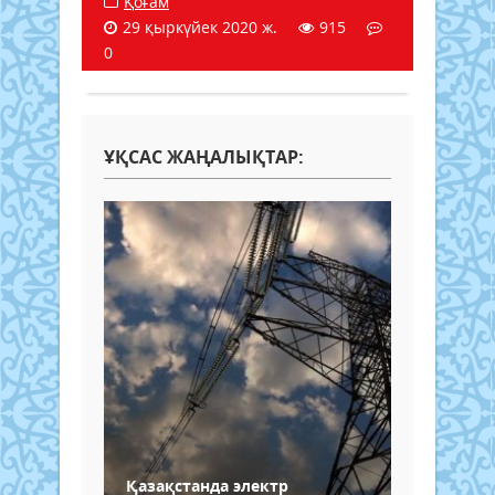
Қоғам
29 қыркүйек 2020 ж.
915
0
ҰҚСАС ЖАҢАЛЫҚТАР:
Қазақстанда электр