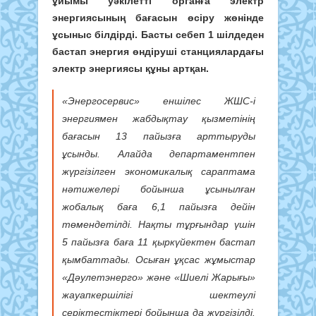
ұйымы уәкілетті органға электр
энергиясының бағасын өсіру жөнінде
ұсыныс білдірді. Басты себеп 1 шілдеден
бастап энергия өндіруші станциялардағы
электр энергиясы құны артқан.
«Энергосервис» еншілес ЖШС-і
энергиямен жабдықтау қызметінің
бағасын 13 пайызға арттыруды
ұсынды. Алайда департаментпен
жүргізілген экономикалық сараптама
нәтижелері бойынша ұсынылған
жобалық баға 6,1 пайызға дейін
төмендетілді. Нақты тұрғындар үшін
5 пайызға баға 11 қыркүйектен бастап
қымбаттады. Осыған ұқсас жұмыстар
«Дәулетэнерго» және «Шиелі Жарығы»
жауапкершілігі шектеулі
серіктестіктері бойынша да жүргізілді.