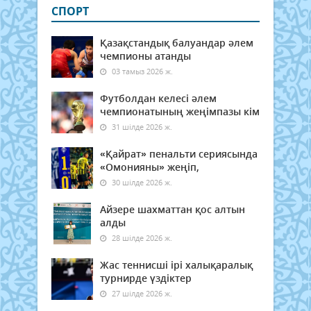
СПОРТ
Қазақстандық балуандар әлем
чемпионы атанды
03 тамыз 2026 ж.
Футболдан келесі әлем
чемпионатының жеңімпазы кім
31 шілде 2026 ж.
«Қайрат» пенальти сериясында
«Омонияны» жеңіп,
30 шілде 2026 ж.
Айзере шахматтан қос алтын
алды
28 шілде 2026 ж.
Жас теннисші ірі халықаралық
турнирде үздіктер
27 шілде 2026 ж.