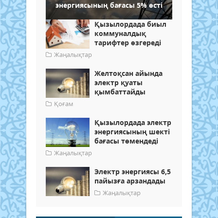
энергиясының бағасы 5% өсті
Қызылордада биыл
коммуналдық
тарифтер өзгереді
Жаңалықтар
Желтоқсан айында
электр қуаты
қымбаттайды
Қоғам
Қызылордада электр
энергиясының шекті
бағасы төмендеді
Жаңалықтар
Электр энергиясы 6,5
пайызға арзандады
Жаңалықтар