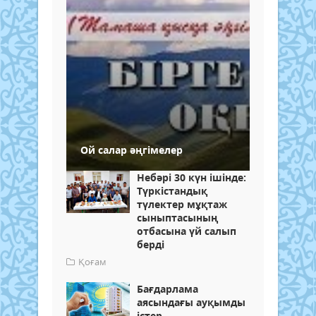
Ой салар әңгімелер
Небәрі 30 күн ішінде:
Түркістандық
түлектер мұқтаж
сыныптасының
отбасына үй салып
берді
Қоғам
Бағдарлама
аясындағы ауқымды
істер