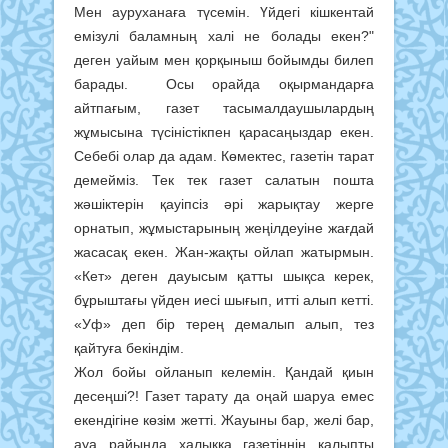
Мен ауруханаға түсемін. Үйдегі кішкентай
емізулі баламның халі не болады екен?"
деген уайым мен қорқыныш бойымды билеп
барады. Осы орайда оқырмандарға
айтпағым, газет тасымалдаушылардың
жұмысына түсіністікпен қарасаңыздар екен.
Себебі олар да адам. Көмектес, газетін тарат
демейміз. Тек тек газет салатын пошта
жәшіктерін қауіпсіз әрі жарықтау жерге
орнатып, жұмыстарының жеңілдеуіне жағдай
жасасақ екен. Жан-жақты ойлап жатырмын.
«Кет» деген дауысым қатты шықса керек,
бұрыштағы үйден иесі шығып, итті алып кетті.
«Уф» деп бір терең демалып алып, тез
қайтуға бекіндім.
Жол бойы ойланып келемін. Қандай қиын
десеңші?! Газет тарату да оңай шаруа емес
екендігіне көзім жетті. Жауыны бар, желі бар,
ауа райында халыққа газетіңнің қалыпты