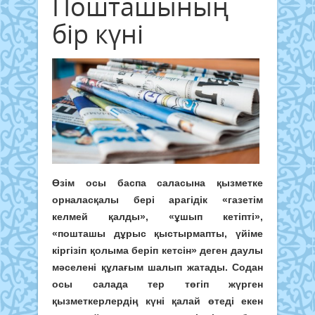
Пошташының
бір күні
Өзім осы баспа саласына қызметке
орналасқалы бері арагідік «газетім
келмей қалды», «ұшып кетіпті»,
«пошташы дұрыс қыстырмапты, үйіме
кіргізіп қолыма беріп кетсін» деген даулы
мәселені құлағым шалып жатады. Содан
осы салада тер төгіп жүрген
қызметкерлердің күні қалай өтеді екен