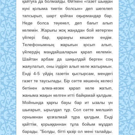
қайтуға да болмайды. Өйткені «газет шыққан
күні қолыма тиетін болсын» деп шегелеп
тапсырып, шарт қойған оқырмандар бар.
Неде болса тәуекел, деп бағыт алып
келемін. Жарығы жоқ жаңадан бой көтерген
үйлері бар, қараңғы көшеге ендім.
Телефонымның жарығын қосып алып,
үйлердің маңдайшаларын қарап келемін.
Шайтан арбам да шиқылдай берген соң
жаяулатып, оны ілдіріп алып келе жатырмын.
Енді 4-5 үйдің газетін қыстырсам, мендегі
газет те таусылады. Бір сәтте көшенің келесі
бетінен алма-кезек қарап келе жатып,
жаныма жақын келген итті байқамай қалдым.
Мойнында қарғы бауы бар ит ызалы үн
шығарып, ырылдап тұр. Сол сәтте мелшиіп
орнымнан қозғалмай тұра қалдым. Енді
қайттім, қорыққаннан тұла бойым мұздап
барады. "Болды, бітті қазір ол мені талайды.