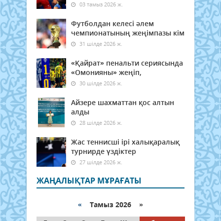
03 тамыз 2026 ж.
Футболдан келесі әлем
чемпионатының жеңімпазы кім
31 шілде 2026 ж.
«Қайрат» пенальти сериясында
«Омонияны» жеңіп,
30 шілде 2026 ж.
Айзере шахматтан қос алтын
алды
28 шілде 2026 ж.
Жас теннисші ірі халықаралық
турнирде үздіктер
27 шілде 2026 ж.
ЖАҢАЛЫҚТАР МҰРАҒАТЫ
«
Тамыз 2026 »