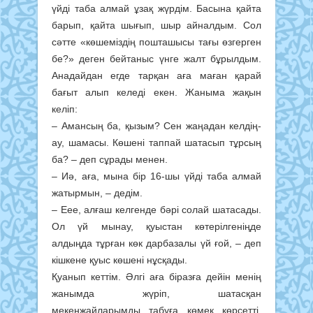
үйді таба алмай ұзақ жүрдім. Басына қайта
барып, қайта шығып, шыр айналдым. Сол
сәтте «көшеміздің пошташысы тағы өзгерген
бе?» деген бейтаныс үнге жалт бұрылдым.
Анадайдан егде тарқан аға маған қарай
бағыт алып келеді екен. Жаныма жақын
келіп:
– Амансың ба, қызым? Сен жаңадан келдің-
ау, шамасы. Көшені таппай шатасып тұрсың
ба? – деп сұрады менен.
– Иә, аға, мына бір 16-шы үйді таба алмай
жатырмын, – дедім.
– Еее, алғаш келгенде бәрі солай шатасады.
Ол үй мынау, қуыстан көтерілгеніңде
алдыңда тұрған көк дарбазалы үй ғой, – деп
кішкене қуыс көшені нұсқады.
Қуанып кеттім. Әлгі аға біразға дейін менің
жанымда жүріп, шатасқан
мекенжайларымды табуға көмек көрсетті.