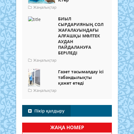
Жаңалықтар
БИЫЛ
СЫРДАРИЯНЫҢ СОЛ
ЖАҒАЛАУЫНДАҒЫ
АЛҒАШҚЫ МӨЛТЕК
АУДАН
ПАЙДАЛАНУҒА
БЕРІЛЕДІ
Жаңалықтар
Газет тасымалдау ісі
табандылықты
қажет етеді
Жаңалықтар
Пікір қалдыру
ЖАҢА НОМЕР