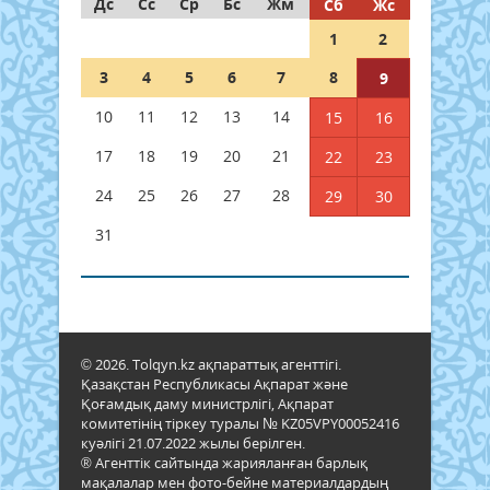
Дс
Сс
Ср
Бс
Жм
Сб
Жс
1
2
3
4
5
6
7
8
9
10
11
12
13
14
15
16
17
18
19
20
21
22
23
24
25
26
27
28
29
30
31
© 2026. Tolqyn.kz ақпараттық агенттігі.
Қазақстан Республикасы Ақпарат және
Қоғамдық даму министрлігі, Ақпарат
комитетінің тіркеу туралы № KZ05VPY00052416
куәлігі 21.07.2022 жылы берілген.
® Агенттік сайтында жарияланған барлық
мақалалар мен фото-бейне материалдардың