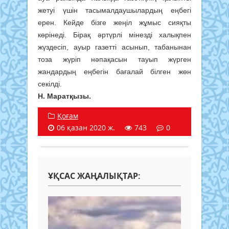
жетуі үшін тасымалдаушылардың еңбегі
ерен. Кейде бізге жеңіл жұмыс сияқты
көрінеді. Бірақ әртүрлі мінезді халықпен
жүздесіп, ауыр газетті асынып, табанынан
тоза жүріп нәпақасын тауып жүрген
жандардың еңбегін бағалай білген жөн
секілді.
Н. Маратқызы.
Қоғам
06 қазан 2020 ж.
743
0
ҰҚСАС ЖАҢАЛЫҚТАР: