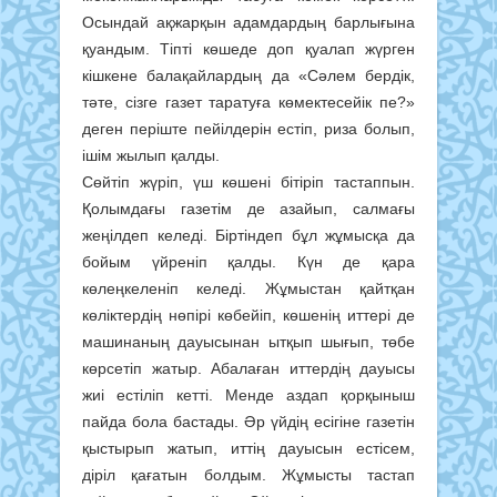
Осындай ақжарқын адамдардың барлығына
қуандым. Тіпті көшеде доп қуалап жүрген
кішкене балақайлардың да «Сәлем бердік,
тәте, сізге газет таратуға көмектесейік пе?»
деген періште пейілдерін естіп, риза болып,
ішім жылып қалды.
Сөйтіп жүріп, үш көшені бітіріп тастаппын.
Қолымдағы газетім де азайып, салмағы
жеңілдеп келеді. Біртіндеп бұл жұмысқа да
бойым үйреніп қалды. Күн де қара
көлеңкеленіп келеді. Жұмыстан қайтқан
көліктердің нөпірі көбейіп, көшенің иттері де
машинаның дауысынан ытқып шығып, төбе
көрсетіп жатыр. Абалаған иттердің дауысы
жиі естіліп кетті. Менде аздап қорқыныш
пайда бола бастады. Әр үйдің есігіне газетін
қыстырып жатып, иттің дауысын естісем,
діріл қағатын болдым. Жұмысты тастап