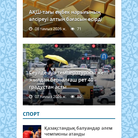
АҚШ-тағы еңбек нарығының
әлсіреуі алтын бағасын өсірді
08 тамыз 2026 ж.
71
Сеулде ауа температурасы жеті
жылдан бері алғаш рет 40
градустан асты
07 тамыз 2026 ж.
80
СПОРТ
Қазақстандық балуандар әлем
чемпионы атанды