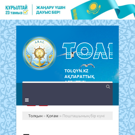
TOLQYN.KZ
АҚПАРАТТЫҚ
АГЕНТТІГІ
Толқын
»
Қоғам
» Пошташының бір күні