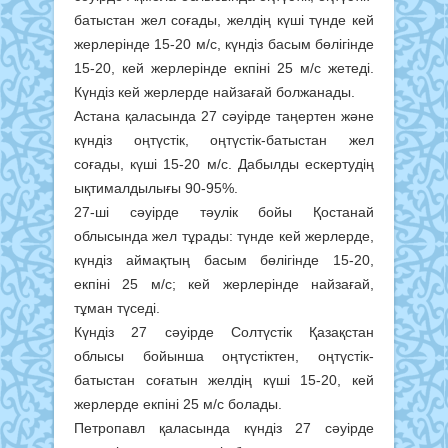
батыстан жел соғады, желдің күші түнде кей
жерлерінде 15-20 м/с, күндіз басым бөлігінде
15-20, кей жерлерінде екпіні 25 м/с жетеді.
Күндіз кей жерлерде найзағай болжанады.
Астана қаласында 27 сәуірде таңертен және
күндіз оңтүстік, оңтүстік-батыстан жел
соғады, күші 15-20 м/с. Дабылды ескертудің
ықтималдылығы 90-95%.
27-ші сәуірде тәулік бойы Қостанай
облысында жел тұрады: түнде кей жерлерде,
күндіз аймақтың басым бөлігінде 15-20,
екпіні 25 м/с; кей жерлерінде найзағай,
тұман түседі.
Күндіз 27 сәуірде Солтүстік Қазақстан
облысы бойынша оңтүстіктен, оңтүстік-
батыстан соғатын желдің күші 15-20, кей
жерлерде екпіні 25 м/с болады.
Петропавл қаласында күндіз 27 сәуірде