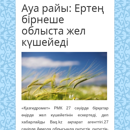
Ауа райы: Ертең
бірнеше
облыста жел
күшейеді
«Қазгидромет» РМК 27 сәуірде бірқатар
өңірде жел күшейетінін ескертеді, деп
хабарлайды Baq.kz ақпарат агенттігі.27
сәуірде Ақмола облысында оңтүстік, оңтүстік-