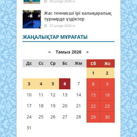
28 шілде 2026 ж.
Жас теннисші ірі халықаралық
турнирде үздіктер
27 шілде 2026 ж.
ЖАҢАЛЫҚТАР МҰРАҒАТЫ
«
Тамыз 2026 »
Дс
Сс
Ср
Бс
Жм
Сб
Жс
1
2
3
4
5
6
7
8
9
10
11
12
13
14
15
16
17
18
19
20
21
22
23
24
25
26
27
28
29
30
31