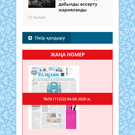
дабылды ескерту
жарияланды
Қоғам
Пікір қалдыру
ЖАҢА НОМЕР
№58 (11222)
04.08.2026 ж.