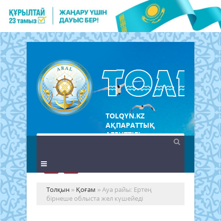
TOLQYN.KZ
АҚПАРАТТЫҚ
АГЕНТТІГІ
Толқын
»
Қоғам
» Ауа райы: Ертең
бірнеше облыста жел күшейеді