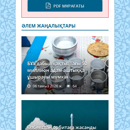
PDF МҰРАҒАТЫ
ӘЛЕМ ЖАҢАЛЫҚТАРЫ
БҰҰ дабыл қақты: Тағы 50
миллион адам аштыққа
ұшырауы мүмкін
06 тамыз 2026 ж.
64
Өзбекстан орбитаға жасанды