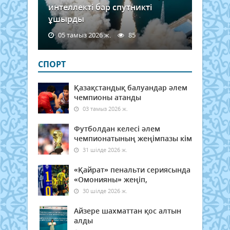
интеллекті бар спутникті
ұшырды
05 тамыз 2026 ж.
85
СПОРТ
Қазақстандық балуандар әлем
чемпионы атанды
03 тамыз 2026 ж.
Футболдан келесі әлем
чемпионатының жеңімпазы кім
31 шілде 2026 ж.
«Қайрат» пенальти сериясында
«Омонияны» жеңіп,
30 шілде 2026 ж.
Айзере шахматтан қос алтын
алды