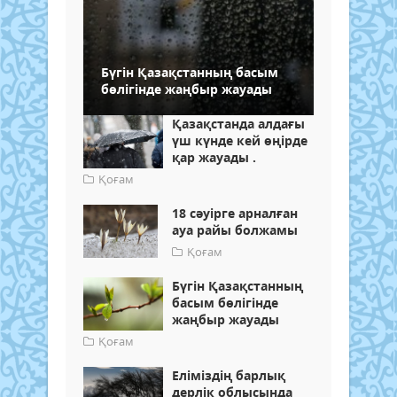
Бүгін Қазақстанның басым
бөлігінде жаңбыр жауады
Қазақстанда алдағы
үш күнде кей өңірде
қар жауады .
Қоғам
18 сәуірге арналған
ауа райы болжамы
Қоғам
Бүгін Қазақстанның
басым бөлігінде
жаңбыр жауады
Қоғам
Еліміздің барлық
дерлік облысында