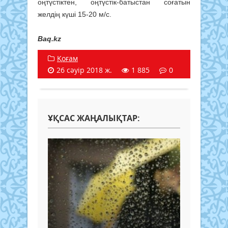
оңтүстіктен, оңтүстік-батыстан соғатын
желдің күші 15-20 м/с.
Baq.kz
Қоғам
26 сәуір 2018 ж.
1 885
0
ҰҚСАС ЖАҢАЛЫҚТАР: