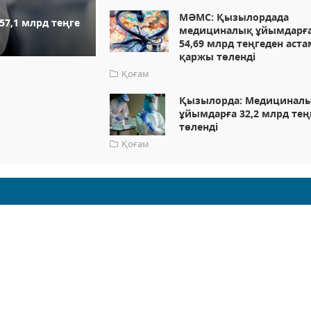
МӘМС: Қызылордада
7,1 млрд теңге
медициналық ұйымдарғ
54,69 млрд теңгеден аста
қаржы төленді
Қоғам
Қызылорда: Медицинал
ұйымдарға 32,2 млрд тең
төленді
Қоғам