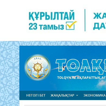
TOLQYN.KZ АҚПАРАТТЫҚ АГ
НЕГІЗГІ БЕТ
ЖАҢАЛЫҚТАР
ЭКОНОМИКА