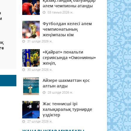
Қазақстандық балуандар
әлем чемпионы атанды
а
03 тамыз 2026 ж.
м
Футболдан келесі әлем
чемпионатының
жеңімпазы кім
31 шілде 2026 ж.
ық
ге
«Қайрат» пенальти
сериясында «Омонияны»
жеңіп,
30 шілде 2026 ж.
Айзере шахматтан қос
алтын алды
28 шілде 2026 ж.
Жас теннисші ірі
халықаралық турнирде
үздіктер
27 шілде 2026 ж.