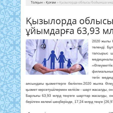
Толқын
»
Қоғам
» Қызылорда облысы бойынша меди
Қызылорда облыс
ұйымдарға 63,93 мл
2020 жылы 
төленді. Бұ
тапсырыс ш
медициналы
«Әлеуметт
филиалының 
тегін медиц
аясындағы қызметтерге бөлінген.2020 жылға Әл
қызмет көрсетушілермен келісім - шарт жасалды, он
Барлығы 63,93 млрд теңгеге шарттар жасалды, оны
берілген көлемі шеңберінде, 17,24 млрд теңге (2