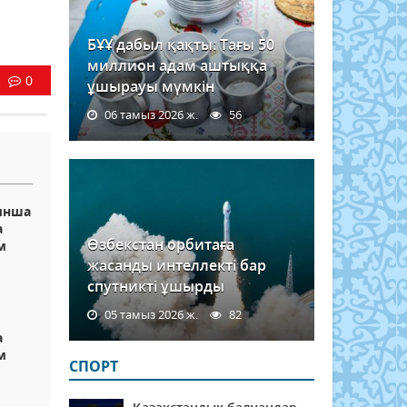
БҰҰ дабыл қақты: Тағы 50
миллион адам аштыққа
0
ұшырауы мүмкін
06 тамыз 2026 ж.
56
ынша
а
Өзбекстан орбитаға
м
жасанды интеллекті бар
спутникті ұшырды
05 тамыз 2026 ж.
82
а
м
СПОРТ