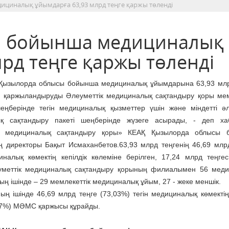
циналық ұйымдарға 63,93 млрд теңге қаржы төленді
ы бойынша медициналық
рд теңге қаржы төленді
Қызылорда облысы бойынша медициналық ұйымдарына 63,93 млр
л қаржыландыруды Әлеуметтік медициналық сақтандыру қоры мем
еңберінде тегін медициналық қызметтер үшін және міндетті әл
қ сақтандыру пакеті шеңберінде жүзеге асырады, - деп ха
ік медициналық сақтандыру қоры» КЕАҚ Қызылорда облысы 
директоры Бақыт Исмаханбетов.63,93 млрд теңгенің 46,69 млрд
иналық көмектің кепілдік көлеміне берілген, 17,24 млрд теңг
еуметтік медициналық сақтандыру қорының филиалымен 56 мед
ың ішінде – 29 мемлекеттік медициналық ұйым, 27 - жеке меншік.
ң ішінде 46,69 млрд теңге (73,03%) тегін медициналық көмектің 
6,97%) МӘМС қаржысы құрайды.