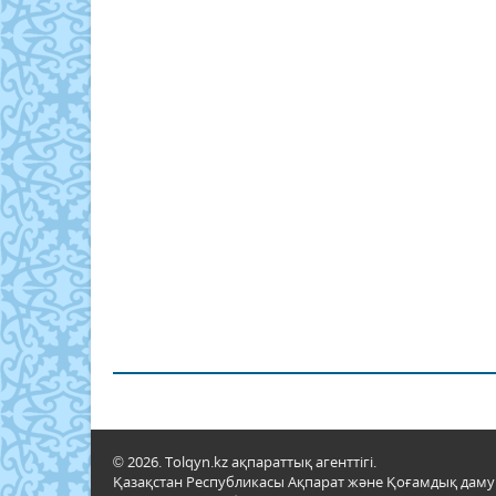
© 2026. Tolqyn.kz ақпараттық агенттігі.
Қазақстан Республикасы Ақпарат және Қоғамдық даму м