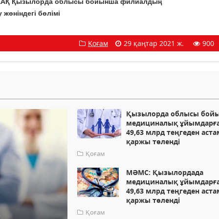
 КЕАҚ Қызылорда облысы бойынша филиалдың
 жөніндегі бөлімі
Қоғам
29 қаңтар 2021 ж.
900
Қызылорда облысы бой
медициналық ұйымдарғ
49,63 млрд теңгеден аста
қаржы төленді
Қоғам
МӘМС: Қызылордада
медициналық ұйымдарғ
49,63 млрд теңгеден аста
қаржы төленді
Қоғам