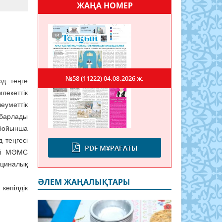
ЖАҢА НОМЕР
№58 (11222)
04.08.2026 ж.
д. теңге
лекеттік
еуметтік
барлады
бойынша
 теңгесі
PDF МҰРАҒАТЫ
есі МӘМС
ициналық
ӘЛЕМ ЖАҢАЛЫҚТАРЫ
кепілдік