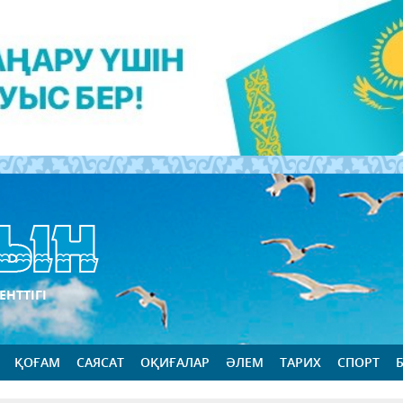
ЕНТТІГІ
ҚОҒАМ
САЯСАТ
ОҚИҒАЛАР
ӘЛЕМ
ТАРИХ
СПОРТ