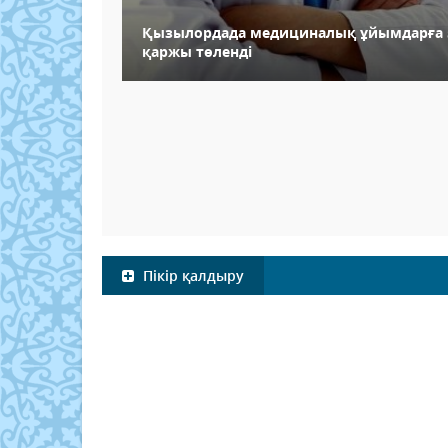
Қызылордада медициналық ұйымдарға 5
қаржы төленді
Пікір қалдыру