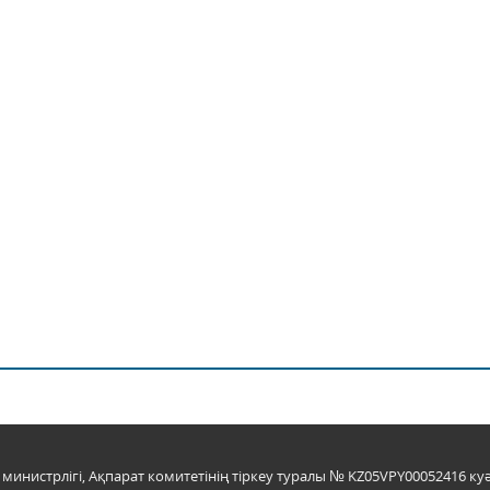
инистрлігі, Ақпарат комитетінің тіркеу туралы № KZ05VPY00052416 куә