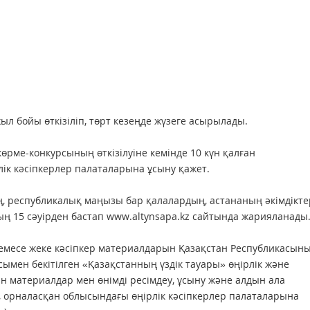
ыл бойы өткізіліп, төрт кезеңде жүзеге асырылады.
 көрме-конкурсының өткізілуіне кемінде 10 күн қалған
лік кәсіпкерлер палаталарына ұсыну қажет.
ың, республикалық маңызы бар қалалардың, астананың әкімдікт
ң 15 сәуірден бастап www.altynsapa.kz сайтында жарияланады
 немесе жеке кәсіпкер материалдарын Қазақстан Республикасын
сымен бекітілген «Қазақстанның үздік тауары» өңірлік және
 материалдар мен өнімді ресімдеу, ұсыну және алдын ала
, орналасқан облысындағы өңірлік кәсіпкерлер палаталарына