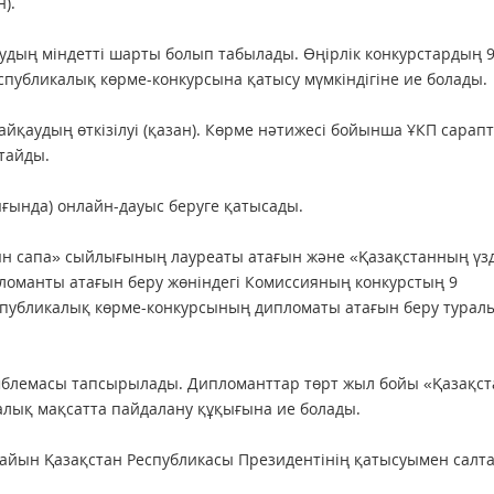
).
судың міндетті шарты болып табылады. Өңірлік конкурстардың 
спубликалық көрме-конкурсына қатысу мүмкіндігіне ие болады.
айқаудың өткізілуі (қазан). Көрме нәтижесі бойынша ҰКП сара
тайды.
ығында) онлайн-дауыс беруге қатысады.
тын сапа» сыйлығының лауреаты атағын және «Қазақстанның үзд
оманты атағын беру жөніндегі Комиссияның конкурстың 9
спубликалық көрме-конкурсының дипломаты атағын беру турал
мблемасы тапсырылады. Дипломанттар төрт жыл бойы «Қазақс
лық мақсатта пайдалану құқығына ие болады.
сайын Қазақстан Республикасы Президентінің қатысуымен салт