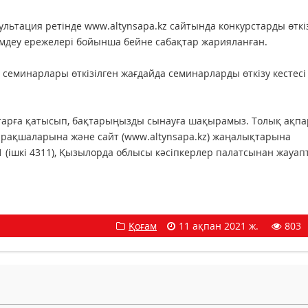
ьтация ретінде www.altynsapa.kz сайтында конкурстарды өткі
імдеу ережелері бойынша бейне сабақтар жарияланған.
 семинарлары өткізілген жағдайда семинарларды өткізу кестесі
старға қатысып, бақтарыңызды сынауға шақырамыз. Толық ақпа
парақшаларына және сайт (www.altynsapa.kz) жаңалықтарына
1 (ішкі 4311), Қызылорда облысы кәсіпкерлер палатсынан жауап
Қоғам
11 ақпан 2021 ж.
803