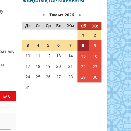
ЖАҢАЛЫҚТАР МҰРАҒАТЫ
зу
«
Тамыз 2026 »
Дс
Сс
Ср
Бс
Жм
Сб
Жс
1
2
3
4
5
6
7
8
9
рат алу
10
11
12
13
14
15
16
ты
17
18
19
20
21
22
23
24
25
26
27
28
29
30
31
0