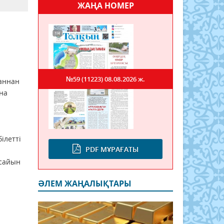
ЖАҢА НОМЕР
№59 (11223)
08.08.2026 ж.
аннан
на
ілетті
PDF МҰРАҒАТЫ
 сайын
ӘЛЕМ ЖАҢАЛЫҚТАРЫ