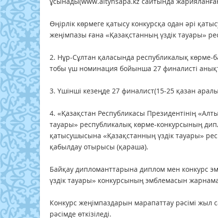
ұсынады(www.altynsapa.kz сайтында жарияланған
Өңірлік көрмеге қатысу конкурсқа одан әрі қаты
жеңімпазы ғана «Қазақстанның үздік тауары» ре
2. Нұр-Сұлтан қаласында республикалық көрме-б
тобы үш номинация бойынша 27 финалисті анық
3. Үшінші кезеңде 27 финалист(15-25 қазан арал
4. «Қазақстан Республикасы Президентінің «Ал
тауары» республикалық көрме-конкурсының дипл
қатысушысына «Қазақстанның үздік тауары» ре
қабылдау отырысы (қараша).
Байқау дипломанттарына диплом мен конкурс э
үздік тауары» конкурсының эмблемасын жарнама
Конкурс жеңімпаздарын марапаттау рәсімі жыл 
рәсімде өткізіледі.