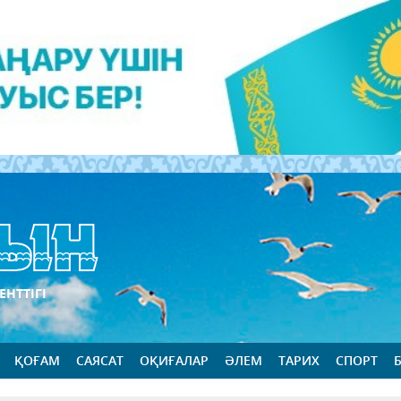
ЕНТТІГІ
ҚОҒАМ
САЯСАТ
ОҚИҒАЛАР
ӘЛЕМ
ТАРИХ
СПОРТ