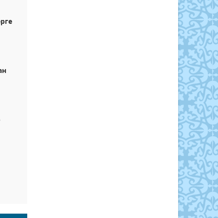
рге
ан
р