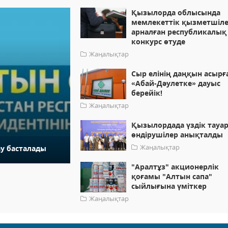
Қызылорда облысында
мемлекеттік қызметшіле
арналған республикалық
конкурс өтуде
Жаңалықтар
Сыр елінің даңқын асырғ
«Абай-Дәулетке» дауыс
берейік!
Жаңалықтар
Қызылордада үздік тауа
өндірушілер анықталды
Жаңалықтар
у басталады
"Аралтұз" акционерлік
қоғамы "Алтын сапа"
сыйлығына үміткер
Жаңалықтар