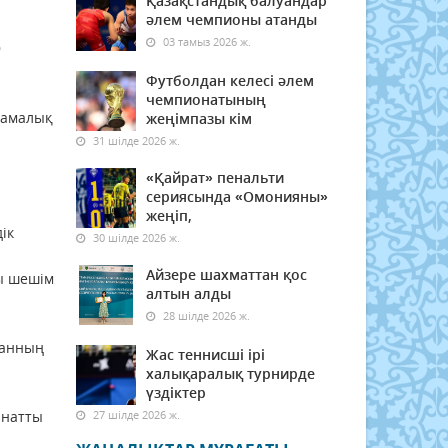
Қазақстандық балуандар
әлем чемпионы атанды
03 тамыз 2026 ж.
9
Футболдан келесі әлем
чемпионатының
птамалық
жеңімпазы кім
31 шілде 2026 ж.
«Қайрат» пенальти
сериясында «Омонияны»
жеңіп,
ік
30 шілде 2026 ж.
Айзере шахматтан қос
ы шешім
алтын алды
28 шілде 2026 ж.
танның
Жас теннисші ірі
халықаралық турнирде
үздіктер
анатты
27 шілде 2026 ж.