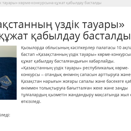
к тауары» көрме-конкурсына құжат қабылдау басталды
қстанның үздік тауары»
құжат қабылдау басталды
Қызылорда облысының кәсіпкерлер палатасы 10 ақп
бастап «Қазақстанның үздік тауары» көрме-конкурсы
құжат қабылдау басталғандығын хабарлайды.
«Қазақстанның үздік тауары» республикалық көрме-
конкурсы – отандық өнімнің сапасын арттыруға және
Қазақстан нарығын жоғары сапалы және бәсекеге қаб
өніммен толықтыруға бағытталған жеке және заңды
тұлғалардың қызметін жандандыру мақсатында жыл
өткізіледі.
леді: