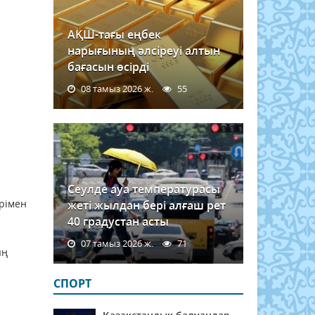
АҚШ-тағы еңбек
нарығының әлсіреуі алтын
бағасын өсірді
08 тамыз 2026 ж.
55
Сеулде ауа температурасы
ерімен
жеті жылдан бері алғаш рет
.
40 градустан асты
07 тамыз 2026 ж.
71
ың
СПОРТ