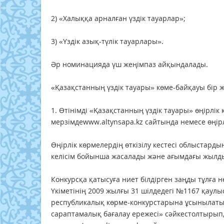
2) «Халыққа арналған үздік тауарлар»;
3) «Үздік азық-түлік тауарлары».
Әр номинацияда үш жеңімпаз айқындалады.
«Қазақстанның үздік тауары» көме-байқауы бір ж
1. Өтінімді «Қазақстанның үздік тауары» өңірлік
мерзімдеwww.altynsapa.kz сайтында немесе өңір
Өңірлік көрмелердің өткізілу кестесі облыстард
келісім бойынша жасалады және ағымдағы жылды
Конкурсқа қатысуға ниет білдірген заңды тұлға
Үкіметінің 2009 жылғы 31 шілдедегі №1167 қаулы
республикалық көрме-конкурстарына ұсынылатын
сараптамалық бағалау ережесі» сәйкестолтырып