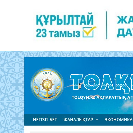
TOLQYN.KZ АҚПАРАТТЫҚ АГ
НЕГІЗГІ БЕТ
ЖАҢАЛЫҚТАР
ЭКОНОМИКА