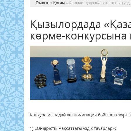
Толқын
»
Қоғам
» Қызылордада «Қазақстанның үзді
Қызылордада «Қаза
көрме-конкурсына 
Конкурс мынадай үш номинация бойынша жүргізі
1) «Өндірістік мақсаттағы үздік тауарлар»;