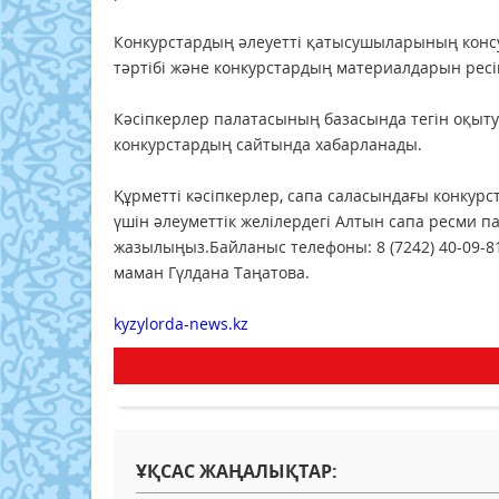
Конкурстардың әлеуетті қатысушыларының консул
тәртібі және конкурстардың материалдарын рес
Кәсіпкерлер палатасының базасында тегін оқыту
конкурстардың сайтында хабарланады.
Құрметті кәсіпкерлер, сапа саласындағы конкур
үшін әлеуметтік желілердегі Алтын сапа ресми 
жазылыңыз.Байланыс телефоны: 8 (7242) 40-09-8
маман Гүлдана Таңатова.
kyzylorda-news.kz
ҰҚСАС ЖАҢАЛЫҚТАР: