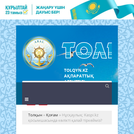
TOLQYN.KZ
АҚПАРАТТЫҚ
АГЕНТТІГІ
Толқын
»
Қоғам
» Нұcқаулық: Kaspi.kz
қосымшасында көлікті қалай тіркейміз?