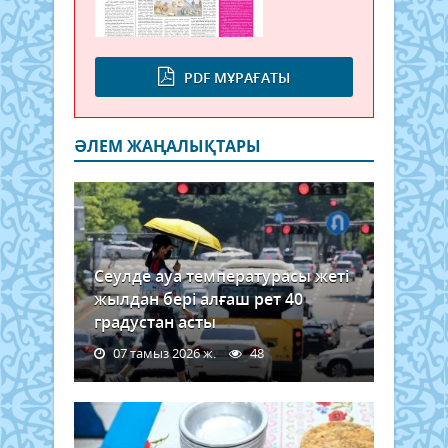
PDF МҰРАҒАТЫ
ӘЛЕМ ЖАҢАЛЫҚТАРЫ
Сеулде ауа температурасы жеті
жылдан бері алғаш рет 40
градустан асты
07 тамыз 2026 ж.
48