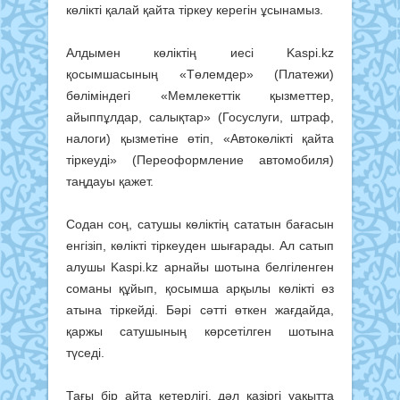
көлікті қалай қайта тіркеу керегін ұсынамыз.
Алдымен көліктің иесі Kaspi.kz
қосымшасының «Төлемдер» (Платежи)
бөліміндегі «Мемлекеттік қызметтер,
айыппұлдар, салықтар» (Госуслуги, штраф,
налоги) қызметіне өтіп, «Автокөлікті қайта
тіркеуді» (Переоформление автомобиля)
таңдауы қажет.
Содан соң, сатушы көліктің сататын бағасын
енгізіп, көлікті тіркеуден шығарады. Ал сатып
алушы Kaspi.kz арнайы шотына белгіленген
соманы құйып, қосымша арқылы көлікті өз
атына тіркейді. Бәрі сәтті өткен жағдайда,
қаржы сатушының көрсетілген шотына
түседі.
Тағы бір айта кетерлігі, дәл қазіргі уақытта