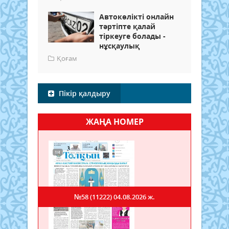
Автокөлікті онлайн
тәртіпте қалай
тіркеуге болады -
нұсқаулық
Қоғам
Пікір қалдыру
ЖАҢА НОМЕР
№58 (11222)
04.08.2026 ж.