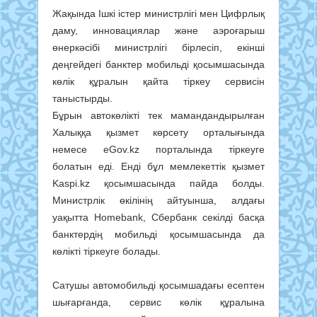
Жақында Ішкі істер министрлігі мен Цифрлық
даму, инновациялар және аэроғарыш
өнеркәсібі министрлігі бірлесіп, екінші
деңгейдегі банктер мобильді қосымшасында
көлік құралын қайта тіркеу сервисін
таныстырды.
Бұрын автокөлікті тек мамандандырылған
Халыққа қызмет көрсету орталығында
немесе eGov.kz порталында тіркеуге
болатын еді. Енді бұл мемлекеттік қызмет
Kaspi.kz қосымшасында пайда болды.
Министрлік өкілінің айтуынша, алдағы
уақытта Homebank, Сбербанк секілді басқа
банктердің мобильді қосымшасында да
көлікті тіркеуге болады.
Сатушы автомобильді қосымшадағы есептен
шығарғанда, сервис көлік құралына