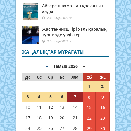
Айзере шахматтан қос алтын
алды
28 шілде 2026 ж.
Жас теннисші ірі халықаралық
турнирде үздіктер
27 шілде 2026 ж.
ЖАҢАЛЫҚТАР МҰРАҒАТЫ
«
Тамыз 2026 »
Дс
Сс
Ср
Бс
Жм
Сб
Жс
1
2
3
4
5
6
7
8
9
10
11
12
13
14
15
16
17
18
19
20
21
22
23
24
25
26
27
28
29
30