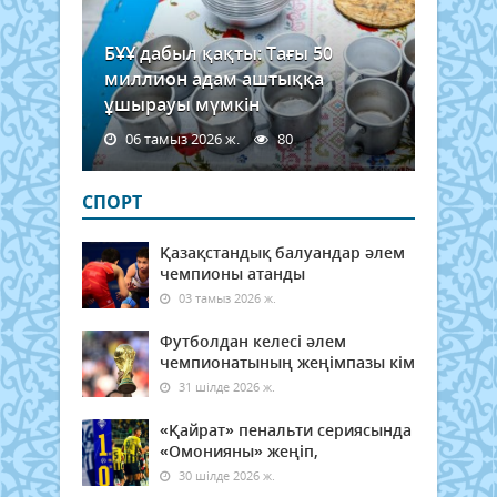
БҰҰ дабыл қақты: Тағы 50
миллион адам аштыққа
ұшырауы мүмкін
06 тамыз 2026 ж.
80
СПОРТ
Қазақстандық балуандар әлем
чемпионы атанды
03 тамыз 2026 ж.
Футболдан келесі әлем
чемпионатының жеңімпазы кім
31 шілде 2026 ж.
«Қайрат» пенальти сериясында
«Омонияны» жеңіп,
30 шілде 2026 ж.