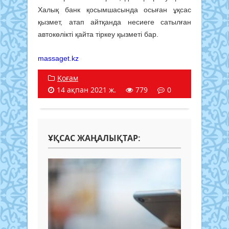
Халық банк қосымшасында осыған ұқсас
қызмет, атап айтқанда несиеге сатылған
автокөлікті қайта тіркеу қызметі бар.
massaget.kz
Қоғам
14 ақпан 2021 ж.
779
0
ҰҚСАС ЖАҢАЛЫҚТАР: