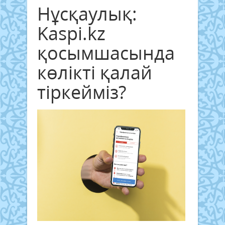
Нұcқаулық:
Kaspi.kz
қосымшасында
көлікті қалай
тіркейміз?