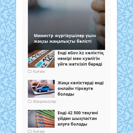
Министр жүргізушілер үшін
жақсы жаңалықты бөлісті
Енді eGov.kz көліктің
нөмірі мен куәлігін
үйге жеткізіп береді
Қоғам
Жаңа көліктерді енді
онлайн тіркеуге
болады
Жаңалықтар
Енді 42 500 теңгені
үйден шықпастан
алуға болады
Қоғам