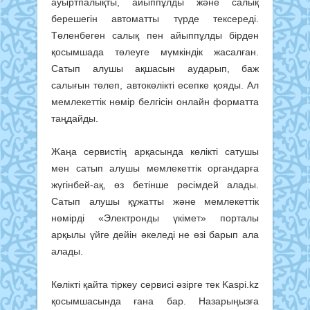
ауыртпалықты, айыппұлды және салық
берешегін автоматты түрде тексереді.
Төленбеген салық пен айыппұлды бірден
қосымшада төлеуге мүмкіндік жасалған.
Сатып алушы ақшасын аударып, баж
салығын төлеп, автокөлікті есепке қояды. Ал
мемлекеттік нөмір белгісін онлайн форматта
таңдайды.
Жаңа сервистің арқасында көлікті сатушы
мен сатып алушы мемлекеттік органдарға
жүгінбей-ақ, өз бетінше рәсімдей алады.
Сатып алушы құжатты және мемлекеттік
нөмірді «Электронды үкімет» порталы
арқылы үйге дейін әкеледі не өзі барып ала
алады.
Көлікті қайта тіркеу сервисі әзірге тек Kaspi.kz
қосымшасында ғана бар. Назарыңызға