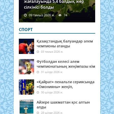
жағалауында 5,4 балдық жер
сілкінісі болды
09 тамыз 2026 ж.
74
СПОРТ
Қазақстандық балуандар әлем
чемпионы атанды
03 тамыз 2026 ж.
Футболдан келесі әлем
чемпионатының жеңімпазы кім
31 шілде 2026 ж.
«Қайрат» пенальти сериясында
«Омонияны» жеңіп,
30 шілде 2026 ж.
Айзере шахматтан қос алтын
алды
28 шілде 2026 ж.