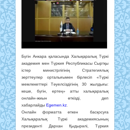
Бүгін Анкара қаласында Халықаралық Түркі
академия мен Түркия Республикасы Сыртқы
істер министрлігінің Стратегиялық
зерттеулер орталығымен бірлесіп «Түркі
мемлекеттері Тәуелсіздігінің 30 жылдығы:
кеше, бүгін, ертең» атты халықаралық
онлайн-жиын өткізді, деп
хабарлайды
Egemen.kz
.
Онлайн форматта өткен басқосуға
Халықаралық Түркі академиясының
президенті Дархан Қыдырәлі, Түркия