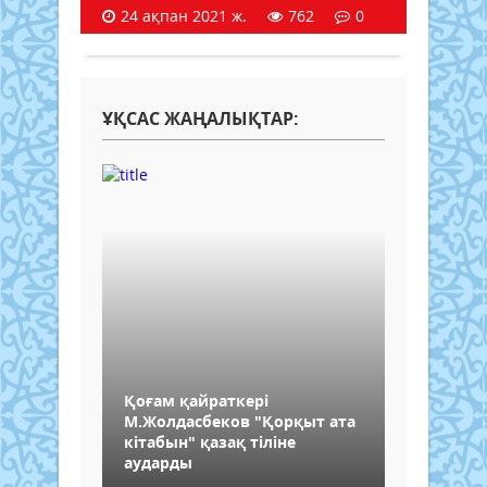
24 ақпан 2021 ж.
762
0
ҰҚСАС ЖАҢАЛЫҚТАР:
Қоғам қайраткері
М.Жолдасбеков "Қорқыт ата
кітабын" қазақ тіліне
аударды