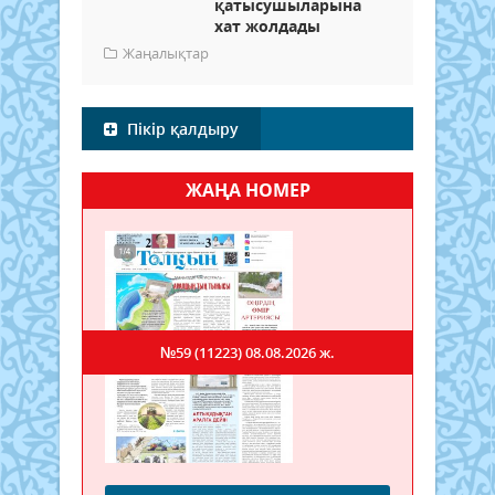
қатысушыларына
хат жолдады
Жаңалықтар
Пікір қалдыру
ЖАҢА НОМЕР
№59 (11223)
08.08.2026 ж.