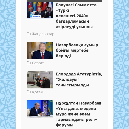
Бакудегі Саммитте
«Түркі
келешегі-2040»
бағдарламасын
әзірлеуді ұсынды
Жаңалықтар
Назарбаевқа ғұмыр
бойғы мәртебе
берілді
Саясат
Елордада Ататүріктің
"Жолдауы"
таныстырылды
Қоғам
Нұрсұлтан Назарбаев
«Ұлы дала: мәдени
мұра және әлем
тарихындағы рөлі»
форумы