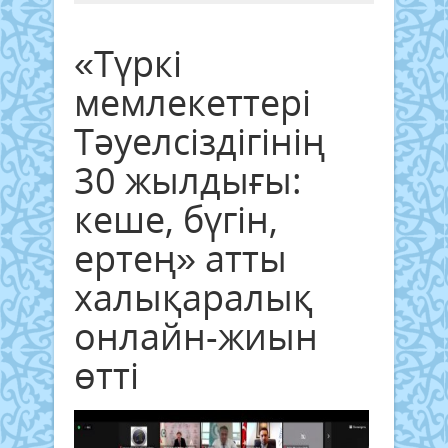
«Түркі
мемлекеттері
Тәуелсіздігінің
30 жылдығы:
кеше, бүгін,
ертең» атты
халықаралық
онлайн-жиын
өтті