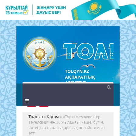
TOLQYN.KZ
АҚПАРАТТЫҚ
АГЕНТТІГІ
Толқын
»
Қоғам
» «Түркі мемлекеттері
Тәуелсіздігінің 30 жылдығы: кеше, бүгін,
ертең» атты халықаралық онлайн-жиын
өтті