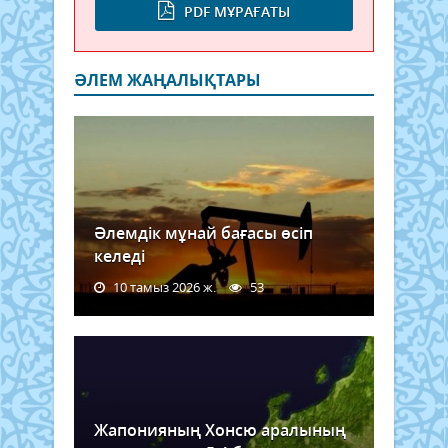
PDF МҰРАҒАТЫ
ӘЛЕМ ЖАҢАЛЫҚТАРЫ
Әлемдік мұнай бағасы өсіп
келеді
10 тамыз 2026 ж.
53
Жапонияның Хонсю аралының