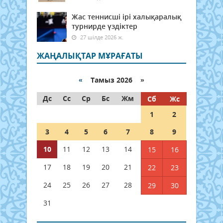
Жас теннисші ірі халықаралық
турнирде үздіктер
27 шілде 2026 ж.
ЖАҢАЛЫҚТАР МҰРАҒАТЫ
«
Тамыз 2026 »
Дс
Сс
Ср
Бс
Жм
Сб
Жс
1
2
3
4
5
6
7
8
9
10
11
12
13
14
15
16
17
18
19
20
21
22
23
24
25
26
27
28
29
30
31