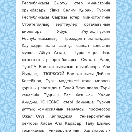
Республикасы Сыртқы істер министрінің
орынбасары Явуз Селим Қыран, Түркия
Республикасы Сыртқы істер министрлігінің
Стратегиялық зерттеулер орталығының
директоры Уфук Улуташ,Түркия
Республикасының Президенті жанындағы
Қауіпсіздік және сыртқы саясат кеңесінің
мүшесі Айгүн Аттар, Түркі кеңесі Бас
хатшысының орынбасары Сұлтан Раев,
ТүркПА Бас хатшысының орынбасары Али
Йылдыз, ТЮРКСОЙ Бас хатшысы Дүйсен
Қасейінов, Түркі мәдениеті және мирасы
қорының президенті Гүнай Эфендиева, Түркі
кенесінің Тұңғыш Бас Хатшысы Халил
Акыджы, ЮНЕСКО істері бойынша Түркия
ұлттық комиссияның төрағасы, профессор
Өжал Оғұз, Каппадокия Университетінің
ректоры Хасан Али Карасар, Таяу Шығыс
техникалық университетінің Халықаралық