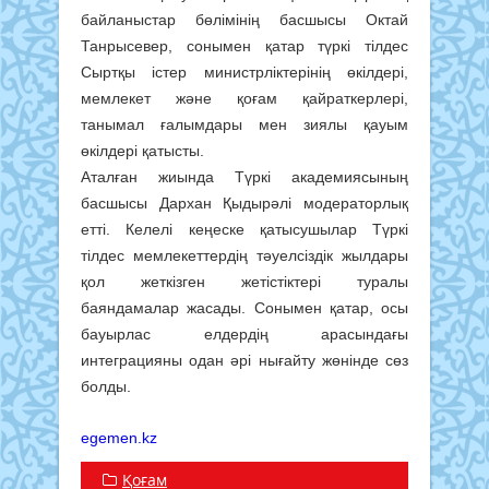
байланыстар бөлімінің басшысы Октай
Танрысевер, сонымен қатар түркі тілдес
Сыртқы істер министрліктерінің өкілдері,
мемлекет және қоғам қайраткерлері,
танымал ғалымдары мен зиялы қауым
өкілдері қатысты.
Аталған жиында Түркі академиясының
басшысы Дархан Қыдырәлі модераторлық
етті. Келелі кеңеске қатысушылар Түркі
тілдес мемлекеттердің тәуелсіздік жылдары
қол жеткізген жетістіктері туралы
баяндамалар жасады. Сонымен қатар, осы
бауырлас елдердің арасындағы
интеграцияны одан әрі нығайту жөнінде сөз
болды.
egemen.kz
Қоғам