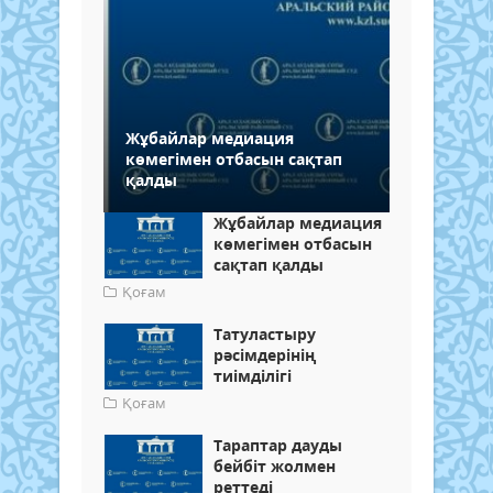
Жұбайлар медиация
көмегімен отбасын сақтап
қалды
Жұбайлар медиация
көмегімен отбасын
сақтап қалды
Қоғам
Татуластыру
рәсімдерінің
тиімділігі
Қоғам
Тараптар дауды
бейбіт жолмен
реттеді