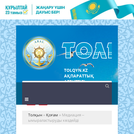
TOLQYN.KZ
АҚПАРАТТЫҚ
АГЕНТТІГІ
Толқын
»
Қоғам
» Медиация –
ымыраластыруды көздейді