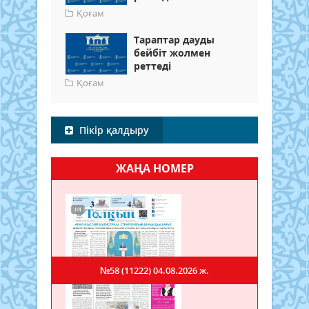
Қоғам
Тараптар дауды
бейбіт жолмен
реттеді
Қоғам
Пікір қалдыру
ЖАҢА НОМЕР
№58 (11222)
04.08.2026 ж.