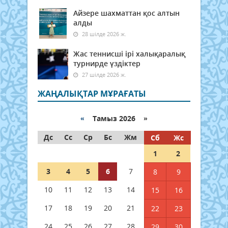
Айзере шахматтан қос алтын
алды
28 шілде 2026 ж.
Жас теннисші ірі халықаралық
турнирде үздіктер
27 шілде 2026 ж.
ЖАҢАЛЫҚТАР МҰРАҒАТЫ
«
Тамыз 2026 »
Дс
Сс
Ср
Бс
Жм
Сб
Жс
1
2
3
4
5
6
7
8
9
10
11
12
13
14
15
16
17
18
19
20
21
22
23
24
25
26
27
28
29
30