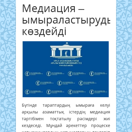
Медиация –
ымыраластыруды
көздейді
Бүгінде тараптардың ымыраға келуі
арқылы азаматтық істердің медиация
тәртібімен тоқтатылу рәсімдері жиі
кездеседі. Мұндай әрекеттер процеске