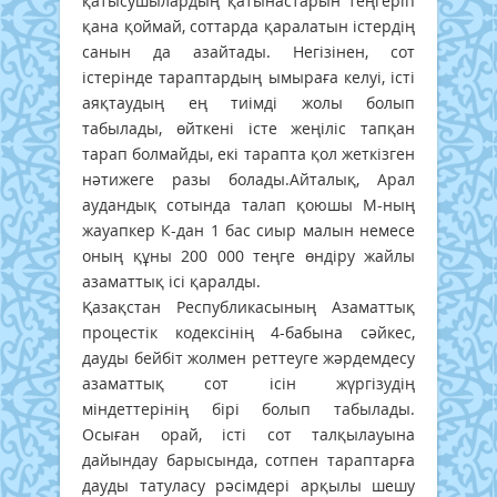
қатысушылардың қатынастарын теңгеріп
қана қоймай, соттарда қаралатын істердің
санын да азайтады. Негізінен, сот
істерінде тараптардың ымыраға келуі, істі
аяқтаудың ең тиімді жолы болып
табылады, өйткені істе жеңіліс тапқан
тарап болмайды, екі тарапта қол жеткізген
нәтижеге разы болады.Айталық, Арал
аудандық сотында талап қоюшы М-ның
жауапкер К-дан 1 бас сиыр малын немесе
оның құны 200 000 теңге өндіру жайлы
азаматтық ісі қаралды.
Қазақстан Республикасының Азаматтық
процестік кодексінің 4-бабына сәйкес,
дауды бейбіт жолмен реттеуге жәрдемдесу
азаматтық сот ісін жүргізудің
міндеттерінің бірі болып табылады.
Осыған орай, істі сот талқылауына
дайындау барысында, сотпен тараптарға
дауды татуласу рәсімдері арқылы шешу