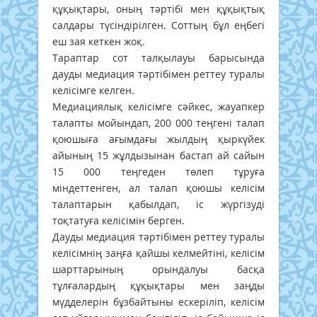
құқықтары, оның тәртібі мен құқықтық
салдары түсіндірілген. Соттың бұл еңбегі
еш зая кеткен жоқ.
Тараптар сот талқылауы барысында
дауды медиация тәртібімен реттеу туралы
келісімге келген.
Медиациялық келісімге сәйкес, жауапкер
талапты мойындап, 200 000 теңгені талап
қоюшыға ағымдағы жылдың қыркүйек
айының 15 жұлдызынан бастап ай сайын
15 000 теңгеден төлеп тұруға
міндеттенген, ал талап қоюшы келісім
талаптарын қабылдап, іс жүргізуді
тоқтатуға келісімін берген.
Дауды медиация тәртібімен реттеу туралы
келісімнің заңға қайшы келмейтіні, келісім
шарттарының орындалуы басқа
тұлғалардың құқықтары мен заңды
мүдделерін бұзбайтыны ескеріліп, келісім