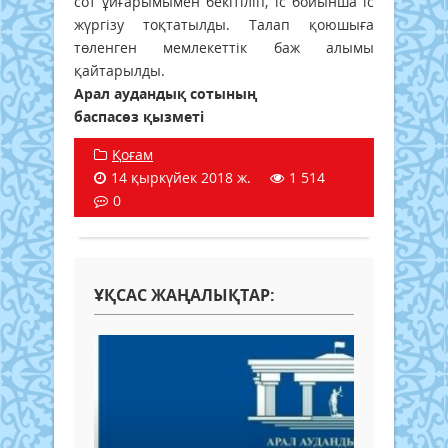
сот ұйғарымымен бекітіліп, іс бойынша іс
жүргізу тоқтатылды. Талап қоюшыға
төленген мемлекеттік баж алымы
қайтарылды.
Арал аудандық сотының
баспасөз қызметі
Қоғам
14 қыркүйек 2018 ж.
1 514
0
ҰҚСАС ЖАҢАЛЫҚТАР: