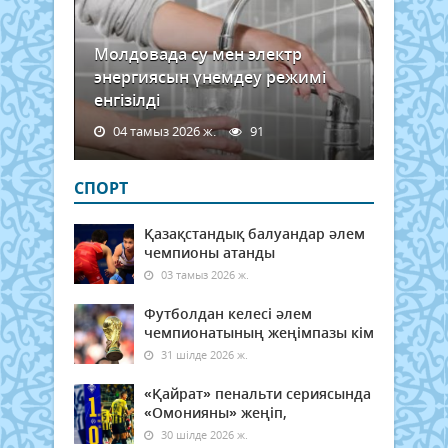
Молдовада су мен электр
энергиясын үнемдеу режимі
енгізілді
04 тамыз 2026 ж.
91
СПОРТ
Қазақстандық балуандар әлем
чемпионы атанды
03 тамыз 2026 ж.
Футболдан келесі әлем
чемпионатының жеңімпазы кім
31 шілде 2026 ж.
«Қайрат» пенальти сериясында
«Омонияны» жеңіп,
30 шілде 2026 ж.