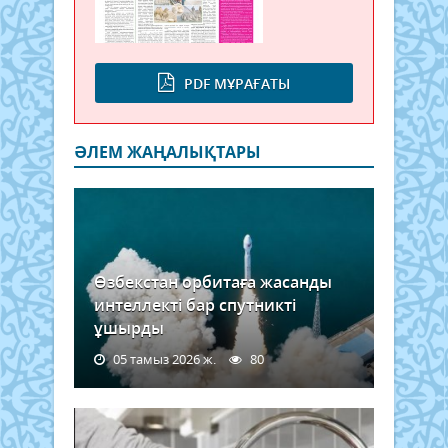
PDF МҰРАҒАТЫ
ӘЛЕМ ЖАҢАЛЫҚТАРЫ
Өзбекстан орбитаға жасанды
интеллекті бар спутникті
ұшырды
05 тамыз 2026 ж.
80