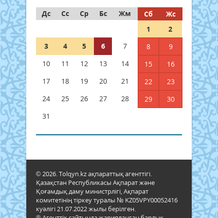
Дс
Сс
Ср
Бс
Жм
Сб
Жс
1
2
3
4
5
6
7
8
9
10
11
12
13
14
15
16
17
18
19
20
21
22
23
24
25
26
27
28
29
30
31
© 2026. Tolqyn.kz ақпараттық агенттігі.
Қазақстан Республикасы Ақпарат және
Қоғамдық даму министрлігі, Ақпарат
комитетінің тіркеу туралы № KZ05VPY00052416
куәлігі 21.07.2022 жылы берілген.
® Агенттік сайтында жарияланған барлық