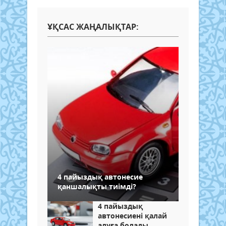
ҰҚСАС ЖАҢАЛЫҚТАР:
4 пайыздық автонесие
қаншалықты тиімді?
4 пайыздық
автонесиені қалай
алуға болады