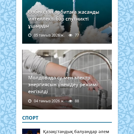
Өзбекстан орбитаға жасанды
интеллекті бар спутникті
ұшырды
05 тамыз 2026 ж.
77
Молдовада су мен электр
энергиясын үнемдеу режимі
енгізілді
04 тамыз 2026 ж.
88
СПОРТ
Қазақстандық балуандар әлем