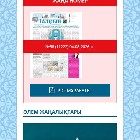
ЖАҢА НОМЕР
№58 (11222)
04.08.2026 ж.
PDF МҰРАҒАТЫ
ӘЛЕМ ЖАҢАЛЫҚТАРЫ