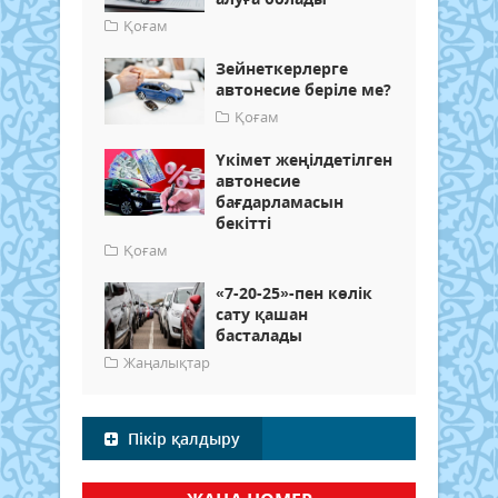
Қоғам
Зейнеткерлерге
автонесие беріле ме?
Қоғам
Үкімет жеңілдетілген
автонесие
бағдарламасын
бекітті
Қоғам
«7-20-25»-пен көлік
сату қашан
басталады
Жаңалықтар
Пікір қалдыру