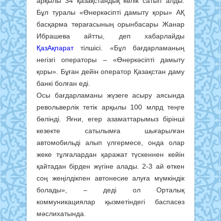
арқылы 34 қазақстандық көлік сатып алды.
Бұл туралы «Өнеркәсіпті дамыту қоры» АҚ
басқарма төрағасының орынбасары Жанар
Ибрашева айтты, деп хабарлайды
ҚазАқпарат
тілшісі. «Бұл бағдарламаның
негізгі операторы – «Өнеркәсіпті дамыту
қоры». Бұған дейін оператор Қазақстан даму
банкі болған еді.
Осы бағдарламаны жүзеге асыру аясында
револьверлік тетік арқылы 100 млрд теңге
бөлінді. Яғни, егер азаматтарымыз бірінші
кезекте сатылымға шығарылған
автомобильді алып үлгермесе, онда олар
жеке тұлғалардан қаражат түскеннен кейін
қайтадан бірден жүгіне алады. 2-3 ай өткен
соң жеңілдікпен автонесие алуға мүмкіндік
болады», – деді ол Орталық
коммуникациялар қызметіндегі баспасөз
мәслихатында.