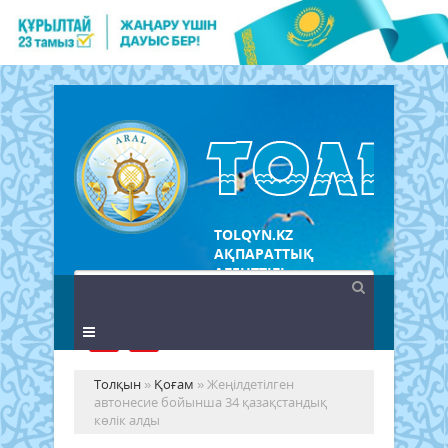
TOLQYN.KZ
АҚПАРАТТЫҚ
АГЕНТТІГІ
Толқын
»
Қоғам
» Жеңілдетілген
автонесие бойынша 34 қазақстандық
көлік алды