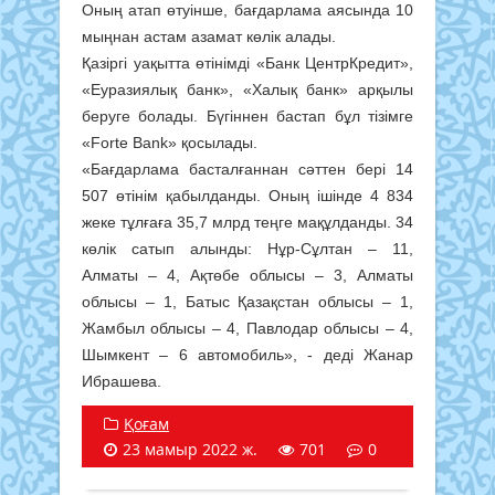
Оның атап өтуінше, бағдарлама аясында 10
мыңнан астам азамат көлік алады.
Қазіргі уақытта өтінімді «Банк ЦентрКредит»,
«Еуразиялық банк», «Халық банк» арқылы
беруге болады. Бүгіннен бастап бұл тізімге
«Forte Bank» қосылады.
«Бағдарлама басталғаннан сәттен бері 14
507 өтінім қабылданды.
Оның ішінде 4 834
жеке тұлғаға 35,7 млрд теңге мақұлданды. 34
көлік сатып алынды: Нұр-Сұлтан – 11,
Алматы – 4, Ақтөбе облысы – 3, Алматы
облысы – 1, Батыс Қазақстан облысы – 1,
Жамбыл облысы – 4, Павлодар облысы – 4,
Шымкент – 6 автомобиль», - деді Жанар
Ибрашева.
Қоғам
23 мамыр 2022 ж.
701
0