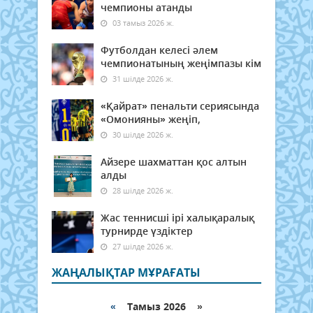
чемпионы атанды
03 тамыз 2026 ж.
Футболдан келесі әлем
чемпионатының жеңімпазы кім
31 шілде 2026 ж.
«Қайрат» пенальти сериясында
«Омонияны» жеңіп,
30 шілде 2026 ж.
Айзере шахматтан қос алтын
алды
28 шілде 2026 ж.
Жас теннисші ірі халықаралық
турнирде үздіктер
27 шілде 2026 ж.
ЖАҢАЛЫҚТАР МҰРАҒАТЫ
«
Тамыз 2026 »