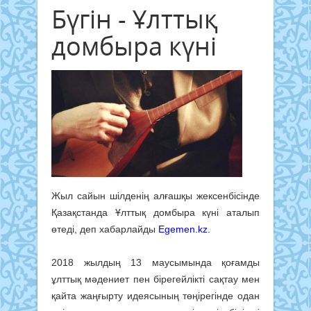
Бүгін - Ұлттық
домбыра күні
Жыл сайын шілденің алғашқы жексенбісінде
Қазақстанда Ұлттық домбыра күні аталып
өтеді, деп хабарлайды
Egemen.kz.
2018 жылдың 13 маусымында қоғамды
ұлттық мәдениет пен бірегейлікті сақтау мен
қайта жаңғырту идеясының төңірегінде одан