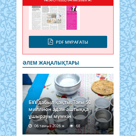
PDF МҰРАҒАТЫ
ӘЛЕМ ЖАҢАЛЫҚТАРЫ
БҰҰ дабыл қақты: Тағы 50
миллион адам аштыққа
ұшырауы мүмкін
06 тамыз 2026 ж.
68