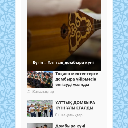
Бүгін – Ұлттық домбыра күні
Тоқаев мектептерге
домбыра үйірмесін
енгізуді ұсынды
Жаңалықтар
ҰЛТТЫҚ ДОМБЫРА
КҮНІ ҰЛЫҚТАЛДЫ
Жаңалықтар
Домбыра күні