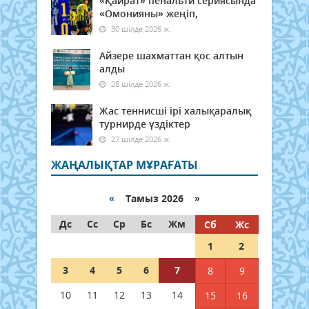
«Қайрат» пенальти сериясында
«Омонияны» жеңіп,
30 шілде 2026 ж.
Айзере шахматтан қос алтын
алды
28 шілде 2026 ж.
Жас теннисші ірі халықаралық
турнирде үздіктер
27 шілде 2026 ж.
ЖАҢАЛЫҚТАР МҰРАҒАТЫ
«
Тамыз 2026 »
Дс
Сс
Ср
Бс
Жм
Сб
Жс
1
2
3
4
5
6
7
8
9
10
11
12
13
14
15
16