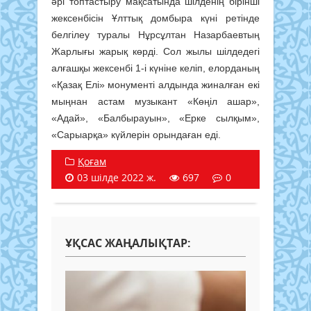
әрі топтастыру мақсатында шілденің бірінші
жексенбісін Ұлттық домбыра күні ретінде
белгілеу туралы Нұрсұлтан Назарбаевтың
Жарлығы жарық көрді. Сол жылы шілдедегі
алғашқы жексенбі 1-і күніне келіп, елорданың
«Қазақ Елі» монументі алдында жиналған екі
мыңнан астам музыкант «Көңіл ашар»,
«Адай», «Балбырауын», «Ерке сылқым»,
«Сарыарқа» күйлерін орындаған еді.
Қоғам
03 шілде 2022 ж.
697
0
ҰҚСАС ЖАҢАЛЫҚТАР: