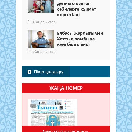
дүниеге келген
сәбилерге құрмет
көрсетілді
Жаңалықтар
Елбасы Жарлығымен
Ұлттық домбыра
күні белгіленді
Жаңалықтар
Пікір қалдыру
ЖАҢА НОМЕР
№58 (11222)
04.08.2026 ж.