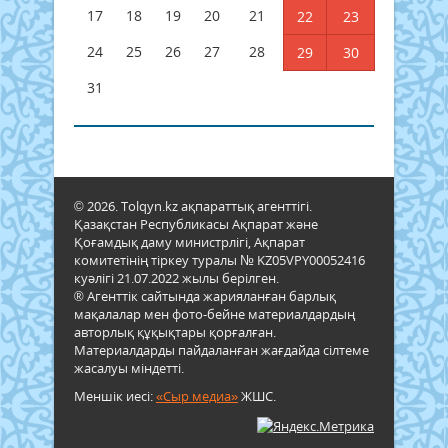
17
18
19
20
21
22
23
24
25
26
27
28
29
30
31
© 2026. Tolqyn.kz ақпараттық агенттігі.
Қазақстан Республикасы Ақпарат және
Қоғамдық даму министрлігі, Ақпарат
комитетінің тіркеу туралы № KZ05VPY00052416
куәлігі 21.07.2022 жылы берілген.
® Агенттік сайтында жарияланған барлық
мақалалар мен фото-бейне материалдардың
авторлық құқықтары қорғалған.
Материалдарды пайдаланған жағдайда сілтеме
жасалуы міндетті.
Меншік иесі:
«Сыр медиа»
ЖШС.