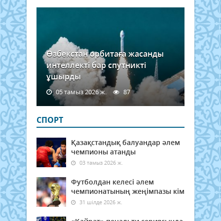
Өзбекстан орбитаға жасанды
интеллекті бар спутникті
ұшырды
05 тамыз 2026 ж.
87
СПОРТ
Қазақстандық балуандар әлем
чемпионы атанды
03 тамыз 2026 ж.
Футболдан келесі әлем
чемпионатының жеңімпазы кім
31 шілде 2026 ж.