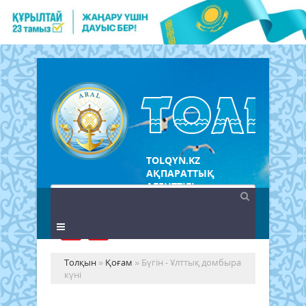
TOLQYN.KZ
АҚПАРАТТЫҚ
АГЕНТТІГІ
Толқын
»
Қоғам
» Бүгін - Ұлттық домбыра
күні