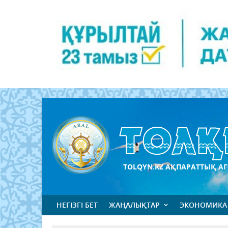
TOLQYN.KZ АҚПАРАТТЫҚ АГ
НЕГІЗГІ БЕТ
ЖАҢАЛЫҚТАР
ЭКОНОМИКА