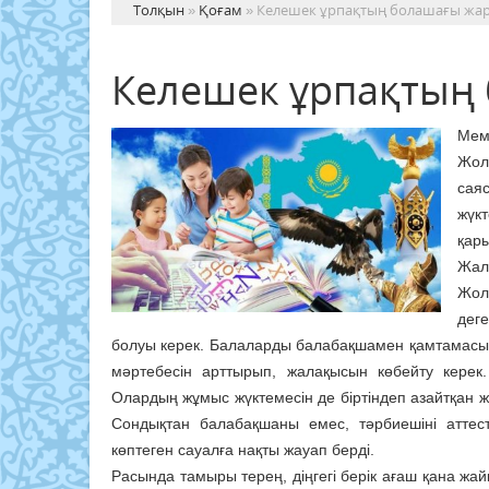
Толқын
»
Қоғам
» Келешек ұрпақтың болашағы жа
Келешек ұрпақтың
Мем
Жол
сая
жүк
қары
Жал
Жолд
дег
болуы керек. Балаларды балабақшамен қамтамасыз е
мәртебесін арттырып, жалақысын көбейту керек.
Олардың жұмыс жүктемесін де біртіндеп азайтқан ж
Сондықтан балабақшаны емес, тәрбиешіні аттест
көптеген сауалға нақты жауап берді.
Расында тамыры терең, діңгегі берік ағаш қана жайқ