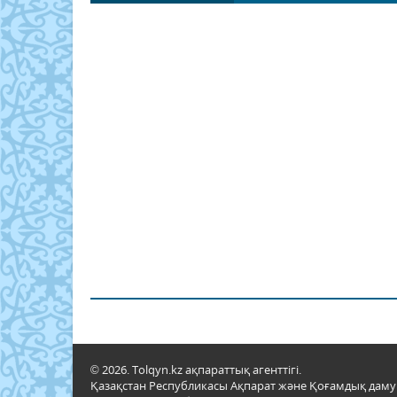
© 2026. Tolqyn.kz ақпараттық агенттігі.
Қазақстан Республикасы Ақпарат және Қоғамдық даму м