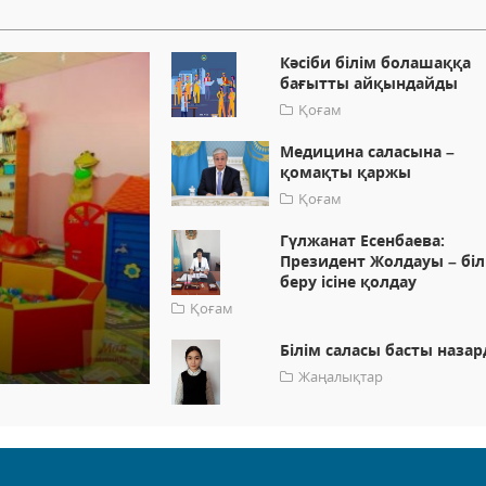
Кәсіби білім болашаққа
бағытты айқындайды
Қоғам
Медицина саласына –
қомақты қаржы
Қоғам
Гүлжанат Есенбаева:
Президент Жолдауы – біл
беру ісіне қолдау
Қоғам
Білім саласы басты назар
Жаңалықтар