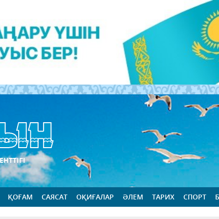
ЕНТТІГІ
ҚОҒАМ
САЯСАТ
ОҚИҒАЛАР
ӘЛЕМ
ТАРИХ
СПОРТ