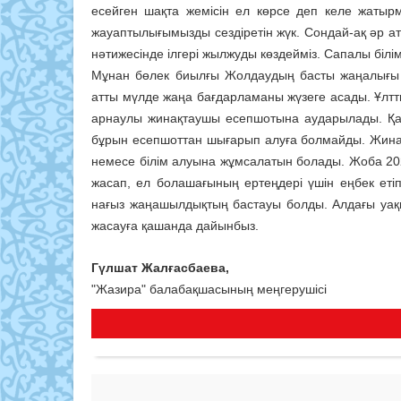
есейген шақта жемісін ел көрсе деп келе жатыр
жауаптылығымызды сездіретін жүк. Сондай-ақ әр ата
нәтижесінде ілгері жылжуды көздейміз. Сапалы білім 
Мұнан бөлек биылғы Жолдаудың басты жаңалығы 
атты мүлде жаңа бағдарламаны жүзеге асады. Ұл
арнаулы жинақтаушы есепшотына аударылады. Қар
бұрын есепшоттан шығарып алуға болмайды. Жина
немесе білім алуына жұмсалатын болады. Жоба 202
жасап, ел болашағының ертеңдері үшін еңбек етіп
нағыз жаңашылдықтың бастауы болды. Алдағы уақ
жасауға қашанда дайынбыз.
Гүлшат Жалғасбаева,
"Жазира" балабақшасының меңгерушісі