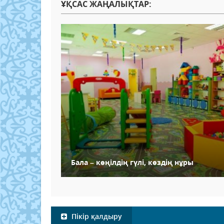
ҰҚСАС ЖАҢАЛЫҚТАР:
Бала – көңілдің гүлі, көздің нұры
Пікір қалдыру