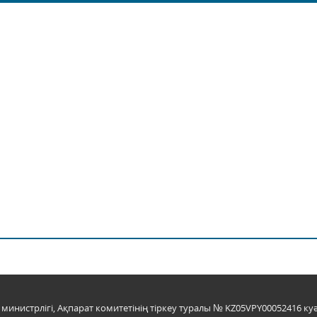
инистрлігі, Ақпарат комитетінің тіркеу туралы № KZ05VPY00052416 куә