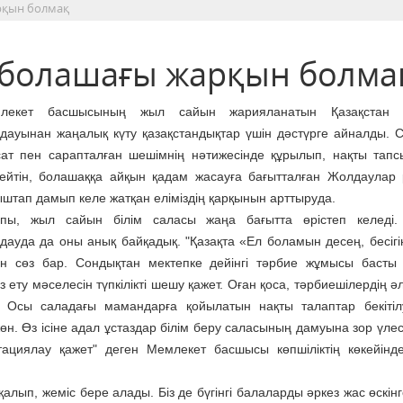
рқын болмақ
 болашағы жарқын болма
лекет басшысының жыл сайын жарияланатын Қазақстан 
дауынан жаңалық күту қазақстандықтар үшін дәстүрге айналды. 
сат пен сарапталған шешімнің нәтижесінде құрылып, нақты тап
тейтін, болашаққа айқын қадам жасауға бағытталған Жолдаулар
штап дамып келе жатқан еліміздің қарқынын арттыруда.
пы, жыл сайын білім саласы жаңа бағытта өрістеп келеді.
ауда да оны анық байқадық. "Қазақта «Ел боламын десең, бесігің
ен сөз бар. Сондықтан мектепке дейінгі тәрбие жұмысы басты
ту мәселесін түпкілікті шешу қажет. Оған қоса, тәрбиешілердің әл
 Осы саладағы мамандарға қойылатын нақты талаптар бекітілу
өн. Өз ісіне адал ұстаздар білім беру саласының дамуына зор үлес
ациялау қажет" деген Мемлекет басшысы көпшіліктің көкейінд
алып, жеміс бере алады. Біз де бүгінгі балаларды әркез жас өскін