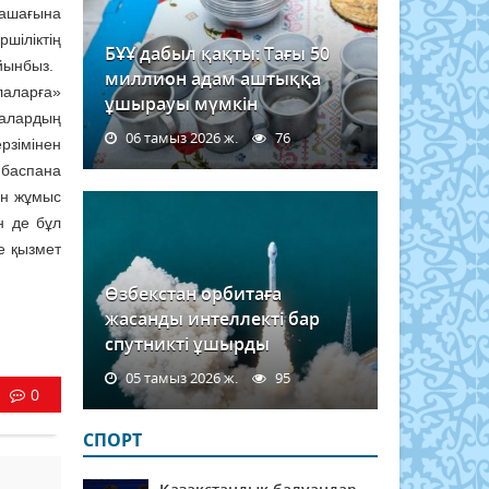
лашағына
ршіліктің
БҰҰ дабыл қақты: Тағы 50
айынбыз.
миллион адам аштыққа
лаларға»
ұшырауы мүмкін
лалардың
06 тамыз 2026 ж.
76
рзімінен
 баспана
ен жұмыс
н де бұл
е қызмет
Өзбекстан орбитаға
жасанды интеллекті бар
спутникті ұшырды
05 тамыз 2026 ж.
95
0
СПОРТ