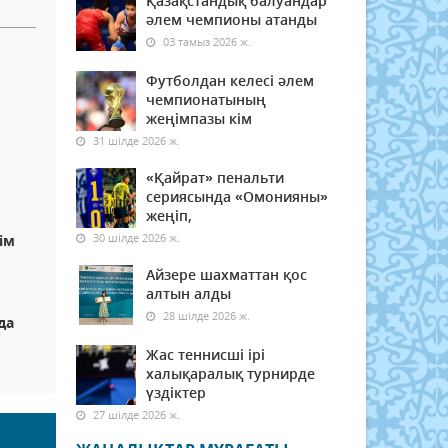
Қазақстандық балуандар
әлем чемпионы атанды
03 тамыз 2026 ж.
Футболдан келесі әлем
чемпионатының
жеңімпазы кім
31 шілде 2026 ж.
«Қайрат» пенальти
сериясында «Омонияны»
жеңіп,
30 шілде 2026 ж.
ім
Айзере шахматтан қос
алтын алды
28 шілде 2026 ж.
да
Жас теннисші ірі
халықаралық турнирде
үздіктер
27 шілде 2026 ж.