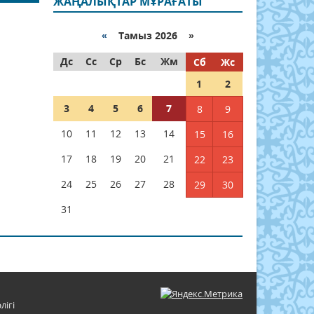
ЖАҢАЛЫҚТАР МҰРАҒАТЫ
«
Тамыз 2026 »
Дс
Сс
Ср
Бс
Жм
Сб
Жс
1
2
3
4
5
6
7
8
9
10
11
12
13
14
15
16
17
18
19
20
21
22
23
24
25
26
27
28
29
30
31
лігі