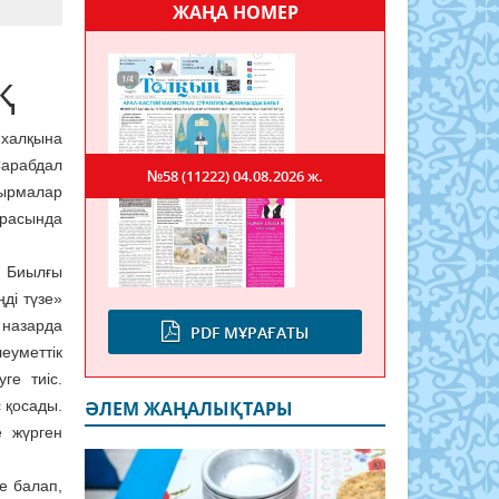
ЖАҢА НОМЕР
қ
халқына
Сарабдал
№58 (11222)
04.08.2026 ж.
сырмалар
 расында
 Биылғы
ді түзе»
 назарда
PDF МҰРАҒАТЫ
еуметтік
ге тиіс.
 қосады.
ӘЛЕМ ЖАҢАЛЫҚТАРЫ
е жүрген
ге балап,