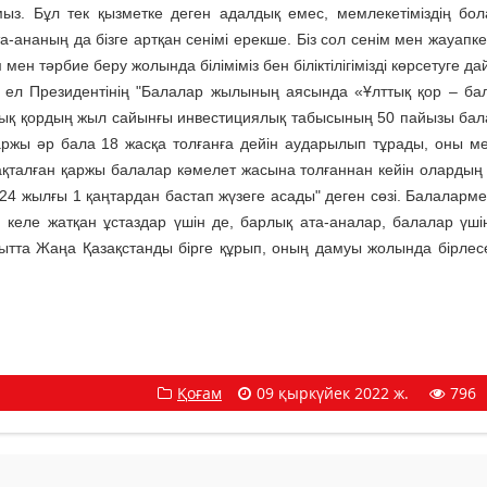
мыз. Бұл тек қызметке деген адалдық емес, мемлекетіміздің бо
-ананың да бізге артқан сенімі ерекше. Біз сол сенім мен жауапке
мен тәрбие беру жолында біліміміз бен біліктілігімізді көрсетуге д
ел Президентінің "Балалар жылының аясында «Ұлттық қор – ба
ттық қордың жыл сайынғы инвестициялық табысының 50 пайызы ба
жы әр бала 18 жасқа толғанға дейін аударылып тұрады, оны ме
қталған қаржы балалар кәмелет жасына толғаннан кейін олардың
4 жылғы 1 қаңтардан бастап жүзеге асады" деген сөзі. Балаларм
 келе жатқан ұстаздар үшін де, барлық ата-аналар, балалар үші
ытта Жаңа Қазақстанды бірге құрып, оның дамуы жолында бірлес
Қоғам
09 қыркүйек 2022 ж.
796