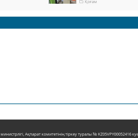
Қоғам
инистрлігі, Ақпарат комитетінің тіркеу туралы № KZ05VPY00052416 куә