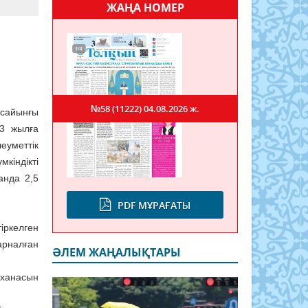
ЖАҢА НОМЕР
№58 (11222)
04.08.2026 ж.
 сайынғы
23 жылға
еуметтік
кіндікті
анда 2,5
PDF МҰРАҒАТЫ
іркелген
арналған
ӘЛЕМ ЖАҢАЛЫҚТАРЫ
мханасын