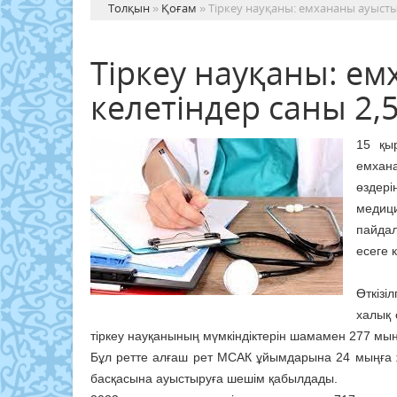
Толқын
»
Қоғам
» Тіркеу науқаны: емхананы ауыстыр
Тіркеу науқаны: е
келетіндер саны 2,5
15 қы
емхана
өздері
медиц
пайдал
есеге 
Өткіз
халық 
тіркеу науқанының мүмкіндіктерін шамамен 277 мы
Бұл ретте алғаш рет МСАК ұйымдарына 24 мыңға жу
басқасына ауыстыруға шешім қабылдады.