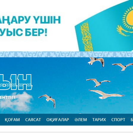
ЕНТТІГІ
ҚОҒАМ
САЯСАТ
ОҚИҒАЛАР
ӘЛЕМ
ТАРИХ
СПОРТ