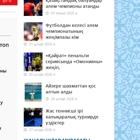
0
Қазақстандық балуандар
әлем чемпионы атанды
03 тамыз 2026 ж.
Футболдан келесі әлем
чемпионатының
жеңімпазы кім
31 шілде 2026 ж.
 ТОП
«Қайрат» пенальти
сериясында «Омонияны»
жеңіп,
аны
30 шілде 2026 ж.
Айзере шахматтан қос
алтын алды
28 шілде 2026 ж.
лу
Жас теннисші ірі
халықаралық турнирде
үздіктер
ы
27 шілде 2026 ж.