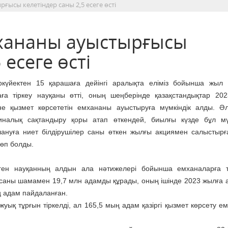
ғысы келетіндер саны 2,5 есеге өсті
мхананы ауыстырғысы
 есеге өсті
ркүйектен 15 қарашаға дейінгі аралықта еліміз бойынша жыл
ға тіркеу науқаны өтті, оның шеңберінде қазақстандықтар 20
не қызмет көрсететін емхананы ауыстыруға мүмкіндік алды. Әл
иналық сақтандыру қоры атап өткендей, биылғы күзде бұл мүм
ануға ниет білдірушілер саны өткен жылғы акциямен салыстырғ
көп болды.
ілген науқанның алдын ала нәтижелері бойынша емханаларға т
саны шамамен 19,7 млн адамды құрады, оның ішінде 2023 жылға 
ң адам пайдаланған.
ық тұрғын тіркелді, ал 165,5 мың адам қазіргі қызмет көрсету е