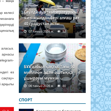
і – жаңа
Сеулде ауа температурасы
ар келесі
жеті жылдан бері алғаш рет
емханаға
40 градустан асты
әрігерді
ициналық
07 тамыз 2026 ж.
52
 аласыз.
с арнасы
elegram-
БҰҰ дабыл қақты: Тағы 50
миллион адам аштыққа
ндегі өз
ұшырауы мүмкін
 сақтау»
і арқылы
06 тамыз 2026 ж.
80
СПОРТ