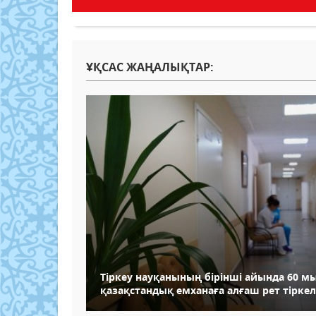
ҰҚСАС ЖАҢАЛЫҚТАР:
Тіркеу науқанының бірінші айында 60 м
қазақстандық емханаға алғаш рет тіркел