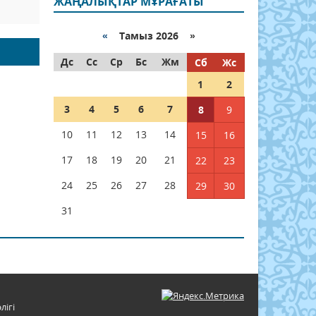
ЖАҢАЛЫҚТАР МҰРАҒАТЫ
«
Тамыз 2026 »
Дс
Сс
Ср
Бс
Жм
Сб
Жс
1
2
3
4
5
6
7
8
9
10
11
12
13
14
15
16
17
18
19
20
21
22
23
24
25
26
27
28
29
30
31
лігі