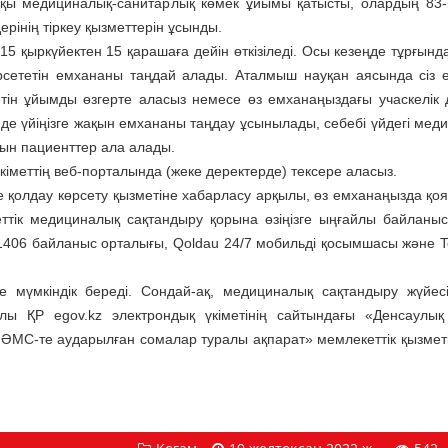
шқы медициналық-санитарлық көмек ұйымы қатысты, олардың 83-
ерінің тіркеу қызметтерін ұсынды.
 15 қыркүйектен 15 қарашаға дейін өткізіледі. Осы кезеңде тұрғынд
рсететін емхананы таңдай алады. Аталмыш науқан аясында сіз 
ететін ұйымды өзгерте аласыз немесе өз емханаңыздағы учаскелік д
нде үйіңізге жақын емхананы таңдау ұсынылады, себебі үйдегі мед
тын пациенттер ала алады.
үкіметтің веб-порталында (жеке деректерде) тексере аласыз.
е қолдау көрсету қызметіне хабарласу арқылы, өз емханаңызда қоя
меттік медициналық сақтандыру қорына өзіңізге ыңғайлы байланы
 1406 байланыс орталығы, Qoldau 24/7 мобильді қосымшасы және T
е мүмкіндік береді. Сондай-ақ, медициналық сақтандыру жүйесі
ралы ҚР egov.kz электрондық үкіметінің сайтындағы «Денсаулық
ӘМС-те аударылған сомалар туралы ақпарат» мемлекеттік қызмет