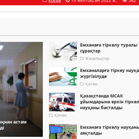
Қоғам
19 желтоқсан 2022 ж.
542
Емханаға тіркелу туралы
сұрақтар
Жаңалықтар
Емханаларға тіркеу науқ
жүргізілуде
Қоғам
Қазақстанда МСАК
ұйымдарына еркін тірке
науқаны басталды
Қоғам
ыңнан астам
Емханаға тіркелу науқан
ді
аяқталды