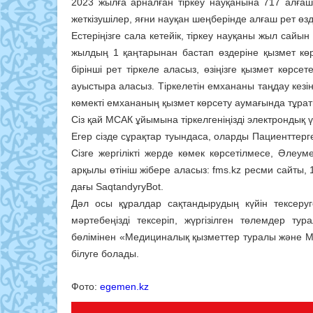
2023 жылға арналған тіркеу науқанына 717 алға
жеткізушілер, яғни науқан шеңберінде алғаш рет өзд
Естеріңізге сала кетейік, тіркеу науқаны жыл сайын
жылдың 1 қаңтарынан бастап өздеріне қызмет кө
бірінші рет тіркеле аласыз, өзіңізге қызмет көрс
ауыстыра аласыз. Тіркелетін емхананы таңдау кезі
көмекті емхананың қызмет көрсету аумағында тұра
Сіз қай МСАК ұйымына тіркелгеніңізді электрондық 
Егер сізде сұрақтар туындаса, оларды Пациенттерг
Сізге жергілікті жерде көмек көрсетілмесе, Әлеу
арқылы өтініш жібере аласыз: fms.kz ресми сайты,
дағы SaqtandyryBot.
Дәл осы құралдар сақтандырудың күйін тексеруг
мәртебеңізді тексеріп, жүргізілген төлемдер ту
бөлімінен «Медициналық қызметтер туралы және М
білуге болады.
Фото:
egemen.kz