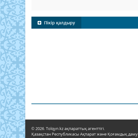
Пікір қалдыру
© 2026. Tolqyn.kz ақпараттық агенттігі.
Қазақстан Республикасы Ақпарат және Қоғамдық даму м