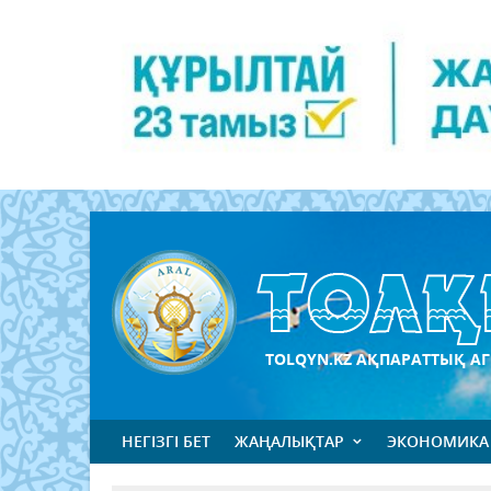
TOLQYN.KZ АҚПАРАТТЫҚ АГ
НЕГІЗГІ БЕТ
ЖАҢАЛЫҚТАР
ЭКОНОМИКА