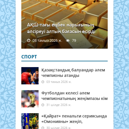
АҚШ-тағы еңбек нарығының
әлсіреуі алтын бағасын өсірді
08 тамыз 2026 ж.
79
СПОРТ
Қазақстандық балуандар әлем
чемпионы атанды
03 тамыз 2026 ж.
Футболдан келесі әлем
чемпионатының жеңімпазы кім
31 шілде 2026 ж.
«Қайрат» пенальти сериясында
«Омонияны» жеңіп,
30 шілде 2026 ж.