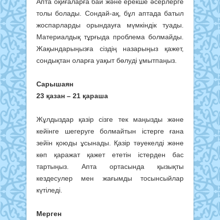
Апта оқиғаларға бай және ерекше әсерлерге
толы болады. Сондай-ақ, бұл аптада батыл
жоспарларды орындауға мүмкіндік туады.
Материалдық тұрғыда проблема болмайды.
Жақындарыңызға сіздің назарыңыз қажет,
сондықтан оларға уақыт бөлуді ұмытпаңыз.
Сарышаян
23 қазан – 21 қараша
Жұлдыздар қазір сізге тек маңызды және
кейінге шегеруге болмайтын істерге ғана
зейін қоюды ұсынады. Қазір тәуекелді және
көп қаражат қажет ететін істерден бас
тартыңыз. Апта ортасында қызықты
кездесулер мен жағымды тосынсыйлар
күтіледі.
Мерген