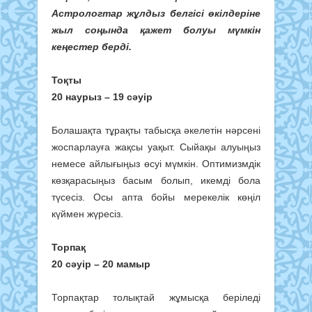
Астрологтар жұлдыз белгісі өкілдеріне
жыл соңында қажет болуы мүмкін
кеңестер берді.
Тоқты
20 наурыз – 19 сәуір
Болашақта тұрақты табысқа әкелетін нәрсені
жоспарлауға жақсы уақыт. Сыйақы алуыңыз
немесе айлығыңыз өсуі мүмкін. Оптимизмдік
көзқарасыңыз басым болып, икемді бола
түсесіз. Осы апта бойы мерекелік көңіл
күймен жүресіз.
Торпақ
20 сәуір – 20 мамыр
Торпақтар толықтай жұмысқа беріледі