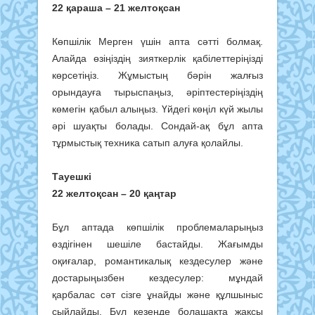
22 қараша – 21 желтоқсан
Көпшілік Мерген үшін апта сәтті болмақ.
Алайда өзіңіздің зияткерлік қабілеттеріңізді
көрсетіңіз. Жұмыстың бәрін жалғыз
орындауға тырыспаңыз, әріптестеріңіздің
көмегін қабыл алыңыз. Үйдегі көңіл күй жылы
әрі шуақты болады. Сондай-ақ бұл апта
тұрмыстық техника сатып алуға қолайлы.
Тауешкі
22 желтоқсан – 20 қаңтар
Бұл аптада көпшілік проблемаларыңыз
өздігінен шешіле бастайды. Жағымды
оқиғалар, романтикалық кездесулер және
достарыңызбен кездесулер: мұндай
қарбалас сәт сізге ұнайды және құлшыныс
сыйлайды. Бұл кезеңде болашақта жақсы