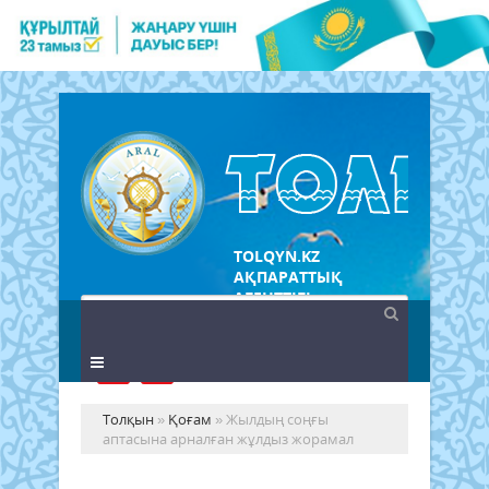
TOLQYN.KZ
АҚПАРАТТЫҚ
АГЕНТТІГІ
Толқын
»
Қоғам
» Жылдың соңғы
аптасына арналған жұлдыз жорамал