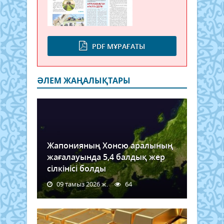
PDF МҰРАҒАТЫ
ӘЛЕМ ЖАҢАЛЫҚТАРЫ
Жапонияның Хонсю аралының
жағалауында 5,4 балдық жер
сілкінісі болды
09 тамыз 2026 ж.
64