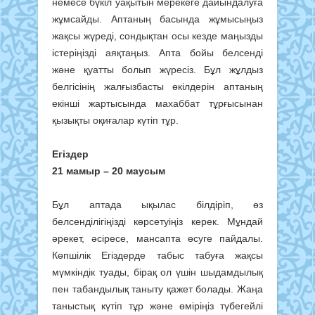
немесе бүкіл уақытын мерекеге дайындалуға
жұмсайды. Аптаның басында жұмысыңыз
жақсы жүреді, сондықтан осы кезде маңызды
істеріңізді аяқтаңыз. Апта бойы белсенді
және қуатты болып жүресіз. Бұл жұлдыз
белгісінің жалғызбасты өкілдерін аптаның
екінші жартысында махаббат тұрғысынан
қызықты оқиғалар күтіп тұр.
Егіздер
21 мамыр – 20 маусым
Бұл аптада ықылас білдіріп, өз
белсенділігіңізді көрсетуіңіз керек. Мұндай
әрекет, әсіресе, мансапта өсуге пайдалы.
Көпшілік Егіздерде табыс табуға жақсы
мүмкіндік туады, бірақ ол үшін шыдамдылық
пен табандылық таныту қажет болады. Жаңа
таныстық күтіп тұр және өміріңіз түбегейлі