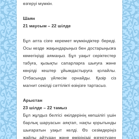
өзгеруі мүмкін.
Шаян
21 маусым – 22 шілде
Бұл апта сізге керемет мүмкіндіктер береді.
Осы кезде жақындарыңыз бен достарыңызға
көмегіңізді аямаңыз. Бұл уақыт серіктестер
табуға, қызықты сапарларға шығуға және
көңілді кештер ұйымдастыруға қолайлы.
Отбасында үйлесім орнайды. Қазір сіз
магнит секілді сәттілікті өзіңізге тартасыз.
Арыстан
23 шілде – 22 тамыз
Бұл жұлдыз белгісі өкілдерінің көпшілігі үшін
барлық шаруасын аяқтап, нақты қорытынды
шығаратын уақыт келді. Өз сезімдеріңіз
жайлы айтудан және өміріңізді өзгертуден