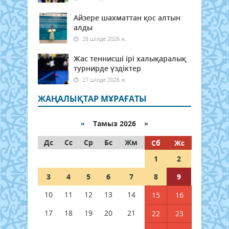
Айзере шахматтан қос алтын
алды
28 шілде 2026 ж.
Жас теннисші ірі халықаралық
турнирде үздіктер
27 шілде 2026 ж.
ЖАҢАЛЫҚТАР МҰРАҒАТЫ
«
Тамыз 2026 »
Дс
Сс
Ср
Бс
Жм
Сб
Жс
1
2
3
4
5
6
7
8
9
10
11
12
13
14
15
16
17
18
19
20
21
22
23