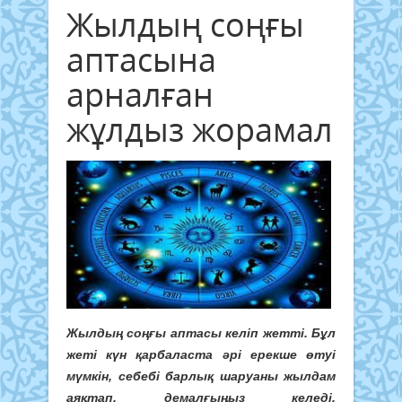
Жылдың соңғы
аптасына
арналған
жұлдыз жорамал
Жылдың соңғы аптасы келіп жетті. Бұл
жеті күн қарбаласта әрі ерекше өтуі
мүмкін, себебі барлық шаруаны жылдам
аяқтап, демалғыңыз келеді.