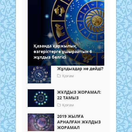
Қазанда қаржылық
өзгерістерге ұшырайтын 6
жұлдыз белгісі
Жұлдыздар не дейді?
Қоғам
ЖҰЛДЫЗ ЖОРАМАЛ:
22 ТАМЫЗ
Қоғам
2019 ЖЫЛҒА
АРНАЛҒАН ЖҰЛДЫЗ
ЖОРАМАЛ