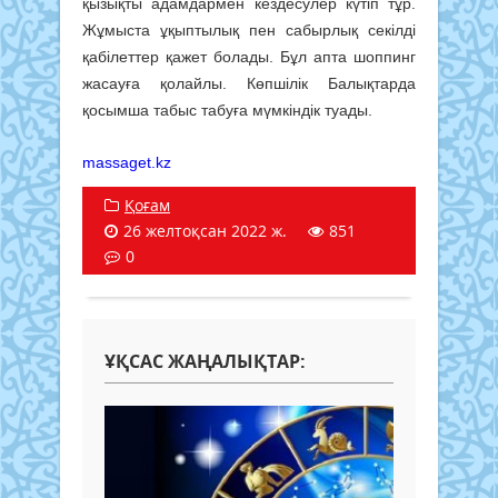
қызықты адамдармен кездесулер күтіп тұр.
Жұмыста ұқыптылық пен сабырлық секілді
қабілеттер қажет болады. Бұл апта шоппинг
жасауға қолайлы. Көпшілік Балықтарда
қосымша табыс табуға мүмкіндік туады.
massaget.kz
Қоғам
26 желтоқсан 2022 ж.
851
0
ҰҚСАС ЖАҢАЛЫҚТАР: