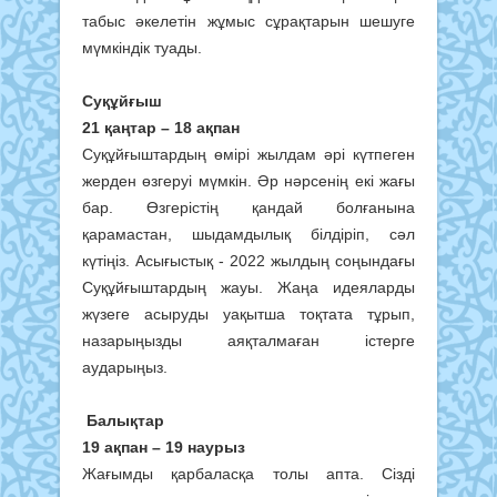
табыс әкелетін жұмыс сұрақтарын шешуге
мүмкіндік туады.
Суқұйғыш
21 қаңтар – 18 ақпан
Суқұйғыштардың өмірі жылдам әрі күтпеген
жерден өзгеруі мүмкін. Әр нәрсенің екі жағы
бар. Өзгерістің қандай болғанына
қарамастан, шыдамдылық білдіріп, сәл
күтіңіз. Асығыстық - 2022 жылдың соңындағы
Суқұйғыштардың жауы. Жаңа идеяларды
жүзеге асыруды уақытша тоқтата тұрып,
назарыңызды аяқталмаған істерге
аударыңыз.
Балықтар
19 ақпан – 19 наурыз
Жағымды қарбаласқа толы апта. Сізді