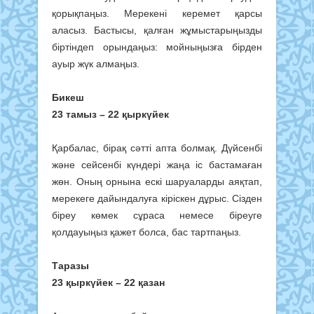
қорықпаңыз. Мерекені керемет қарсы
аласыз. Бастысы, қалған жұмыстарыңызды
біртіндеп орындаңыз: мойныңызға бірден
ауыр жүк алмаңыз.
Бикеш
23 тамыз – 22 қыркүйек
Қарбалас, бірақ сәтті апта болмақ. Дүйсенбі
және сейсенбі күндері жаңа іс бастамаған
жөн. Оның орнына ескі шаруаларды аяқтап,
мерекеге дайындалуға кіріскен дұрыс. Сізден
біреу көмек сұраса немесе біреуге
қолдауыңыз қажет болса, бас тартпаңыз.
Таразы
23 қыркүйек – 22 қазан