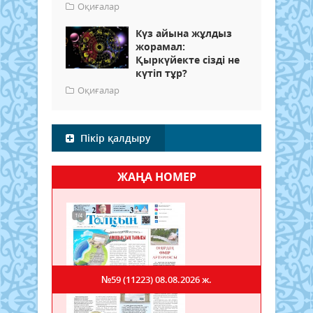
Оқиғалар
Күз айына жұлдыз
жорамал:
Қыркүйекте сізді не
күтіп тұр?
Оқиғалар
Пікір қалдыру
ЖАҢА НОМЕР
№59 (11223)
08.08.2026 ж.