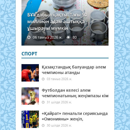
БҰҰ дабыл қақты: Тағы 50
миллион адам аштыққа
ұшырауы мүмкін
06 тамыз 2026 ж.
80
СПОРТ
Қазақстандық балуандар әлем
чемпионы атанды
03 тамыз 2026 ж.
Футболдан келесі әлем
чемпионатының жеңімпазы кім
31 шілде 2026 ж.
«Қайрат» пенальти сериясында
«Омонияны» жеңіп,
30 шілде 2026 ж.