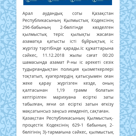
Арал аудандық соты Қазақстан
Республикасының Қылмыстық Кодексінің
296-бабының 2-бөлігінде көзделген
қылмыстық теріс қылықты жасаған
азаматқа қатысты істі бұйрықтық іс
жүргізу тәртібінде қарады.Іс құжаттарына
сәйкес, 11.12.2018 жылы сағат 00:20
шамасында азамат Р-ны іс әрекеті сезік
тудырғандықтан полиция қызметкерлері
тоқтатып, куәгерлердің қатысуымен оған
жеке қарау жүргізген кезде, оның
қалтасынан 1,19 грамм болатын
кептірілген марихуана есірткі заты
табылған, яғни ол есірткі затын өткізу
мақсатынсыз заңсыз иемденіп, сақтаған.
Қазақстан Республикасының Қылмыстық-
процестік Кодексінің 629-1 бабының 2-
бөлігінің 3)-тармағына сәйкес, қылмыстық