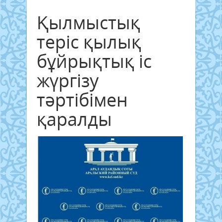
Қылмыстық
теріс қылық
бұйрықтық іс
жүргізу
тәртібімен
қаралды