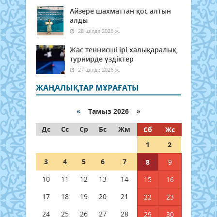
Айзере шахматтан қос алтын
алды
28 шілде 2026 ж.
Жас теннисші ірі халықаралық
турнирде үздіктер
27 шілде 2026 ж.
ЖАҢАЛЫҚТАР МҰРАҒАТЫ
«
Тамыз 2026 »
Дс
Сс
Ср
Бс
Жм
Сб
Жс
1
2
3
4
5
6
7
8
9
10
11
12
13
14
15
16
17
18
19
20
21
22
23
24
25
26
27
28
29
30