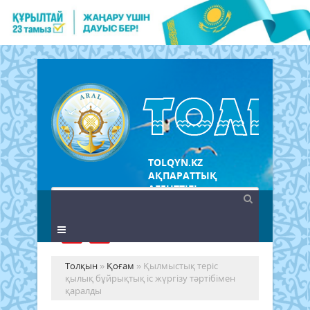
TOLQYN.KZ
АҚПАРАТТЫҚ
АГЕНТТІГІ
Толқын
»
Қоғам
» Қылмыстық теріс
қылық бұйрықтық іс жүргізу тәртібімен
қаралды