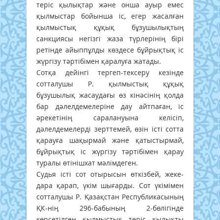
теріс қылықтар және онша ауыр емес
қылмыстар бойынша іс, егер жасалған
қылмыстық құқық бұзушылықтың
санкциясы негізгі жаза түрлерінің бірі
ретінде айыппұлды көздесе бұйрықтық іс
жүргізу тәртібімен қаралуға жатады.
Сотқа дейінгі тергеп-тексеру кезінде
сотталушы Р. қылмыстық құқық
бұзушылық жасаудағы өз кінәсінің қолда
бар дәлелдемелеріне дау айтпаған, іс
әрекетінің саралануына келісіп,
дәлелдемелерді зерттемей, өзін істі сотта
қарауға шақырмай және қатыстырмай,
бұйрықтық іс жүргізу тәртібімен қарау
туралы өтінішхат мәлімдеген.
Судья істі сот отырысын өткізбей, жеке-
дара қарап, үкім шығарды. Сот үкімімен
сотталушы Р. Қазақстан Республикасының
ҚК-нің 296-бабының 2-бөлігінде
көрсетілген қылмыстық теріс қылықты