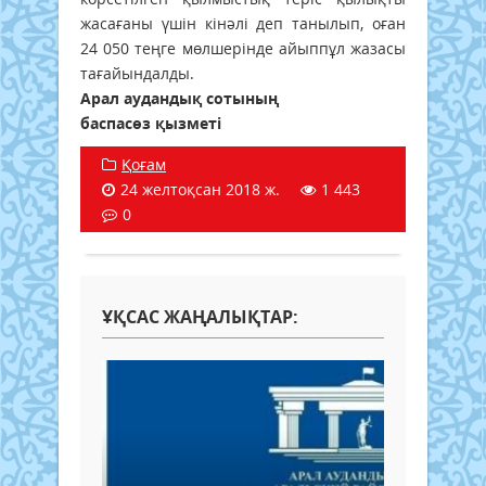
жасағаны үшін кінәлі деп танылып, оған
24 050 теңге мөлшерінде айыппұл жазасы
тағайындалды.
Арал аудандық сотының
баспасөз қызметі
Қоғам
24 желтоқсан 2018 ж.
1 443
0
ҰҚСАС ЖАҢАЛЫҚТАР: