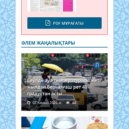
PDF МҰРАҒАТЫ
ӘЛЕМ ЖАҢАЛЫҚТАРЫ
Сеулде ауа температурасы жеті
жылдан бері алғаш рет 40
градустан асты
07 тамыз 2026 ж.
48