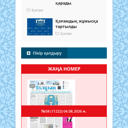
қарады.
Қоғам
Қоғамдық жұмысқа
тартылды
Қоғам
Пікір қалдыру
ЖАҢА НОМЕР
№58 (11222)
04.08.2026 ж.