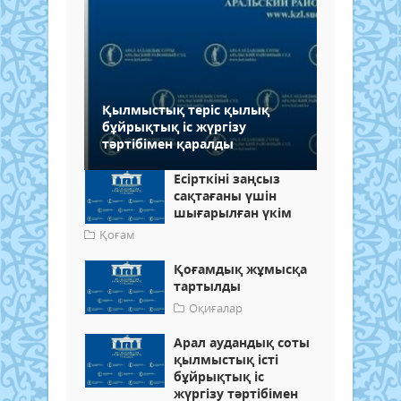
Қылмыстық теріс қылық
бұйрықтық іс жүргізу
тәртібімен қаралды
Есірткіні заңсыз
сақтағаны үшін
шығарылған үкім
Қоғам
Қоғамдық жұмысқа
тартылды
Оқиғалар
Арал аудандық соты
қылмыстық істі
бұйрықтық іс
жүргізу тәртібімен