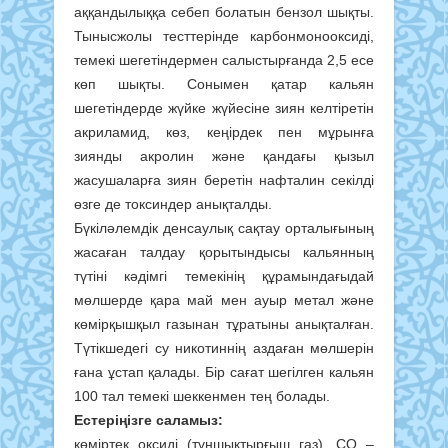
аққандылыққа себеп болатын бензол шықты.
Тынысжолы тесттерінде карбонмонооксиді,
темекі шегетіндермен салыстырғанда 2,5 есе
көп шықты. Сонымен қатар кальян
шегетіндерде жүйке жүйесіне зиян келтіретін
акриламид, көз, кеңірдек пен мұрынға
зиянды акролин және қандағы қызыл
жасушаларға зиян беретін нафталин секілді
өзге де токсиндер анықталды.
Бүкіләлемдік денсаулық сақтау орталығының
жасаған талдау қорытындысы кальянның
түтіні кәдімгі темекінің құрамындағыдай
мөлшерде қара май мен ауыр метал және
көмірқышқыл газынан тұратыны анықталған.
Түтікшедегі су никотиннің аздаған мөлшерін
ғана ұстап қалады. Бір сағат шегілген кальян
100 тал темекі шеккенмен тең болады.
Естеріңізге саламыз:
көміртек оксиді (тұншықтырғыш газ), СО –