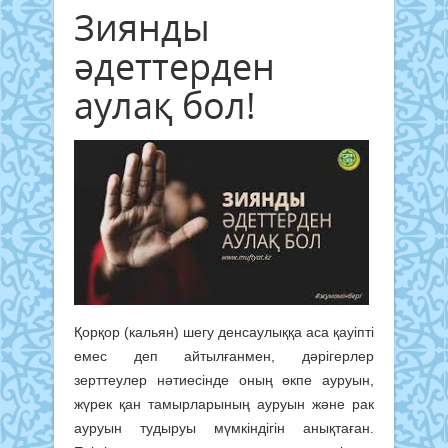
Зиянды
әдеттерден
аулақ бол!
Қорқор (кальян) шегу денсаулыққа аса қауіпті
емес деп айтылғанмен, дәрігерлер
зерттеулер нәтиесінде оның өкпе ауруын,
жүрек қан тамырларының ауруын және рак
ауруын тудыруы мүмкіндігін анықтаған.