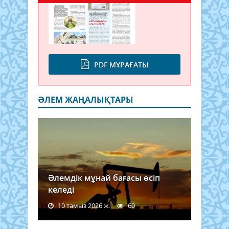
PDF МҰРАҒАТЫ
ӘЛЕМ ЖАҢАЛЫҚТАРЫ
Әлемдік мұнай бағасы өсіп
келеді
10 тамыз 2026 ж.
60