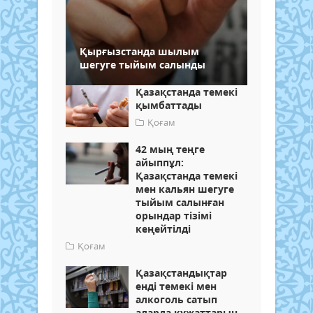
Қырғызстанда шылым
шегуге тыйым салынды
Қазақстанда темекі
қымбаттады
Қоғам
42 мың теңге
айыппұл:
Қазақстанда темекі
мен кальян шегуге
тыйым салынған
орындар тізімі
кеңейтілді
Қоғам
Қазақстандықтар
енді темекі мен
алкоголь сатып
аларда құжаттарын