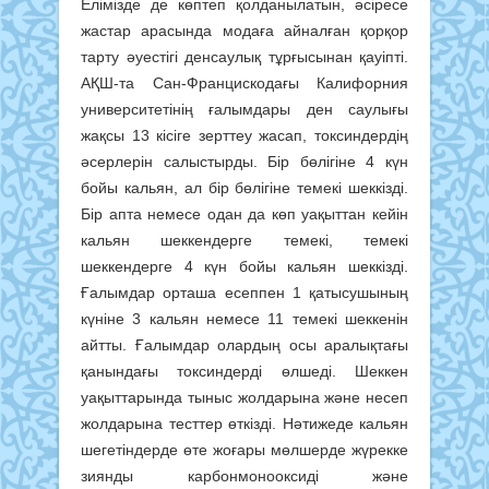
Елімізде де көптеп қолданылатын, әсіресе
жастар арасында модаға айналған қорқор
тарту әуестігі денсаулық тұрғысынан қауіпті.
АҚШ-та Сан-Францискодағы Калифорния
университетінің ғалымдары ден саулығы
жақсы 13 кісіге зерттеу жасап, токсиндердің
әсерлерін салыстырды. Бір бөлігіне 4 күн
бойы кальян, ал бір бөлігіне темекі шеккізді.
Бір апта немесе одан да көп уақыттан кейін
кальян шеккендерге темекі, темекі
шеккендерге 4 күн бойы кальян шеккізді.
Ғалымдар орташа есеппен 1 қатысушының
күніне 3 кальян немесе 11 темекі шеккенін
айтты. Ғалымдар олардың осы аралықтағы
қанындағы токсиндерді өлшеді. Шеккен
уақыттарында тыныс жолдарына және несеп
жолдарына тесттер өткізді. Нәтижеде кальян
шегетіндерде өте жоғары мөлшерде жүрекке
зиянды карбонмонооксиді және