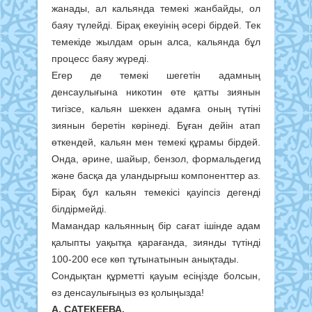
жанады, ал кальянда темекі жанбайды, ол
баяу түлейді. Бірақ екеуінің әсері бірдей. Тек
темекіде жылдам орын алса, кальянда бұл
процесс баяу жүреді.
Егер де темекі шегетін адамның
денсаулығына никотин өте қатты зиянын
тигізсе, кальян шеккен адамға оның түтіні
зиянын беретін көрінеді. Бұған дейін атап
өткендей, кальян мен темекі құрамы бірдей.
Онда, әрине, шайыр, бензол, формальдегид
және басқа да уландырғыш компоненттер аз.
Бірақ бұл кальян темекісі қауіпсіз дегенді
білдірмейді.
Мамандар кальянның бір сағат ішінде адам
қалыпты уақытқа қарағанда, зиянды түтінді
100-200 есе көп тұтынатынын анықтады.
Сондықтан құрметті қауым есіңізде болсын,
өз денсаулығыңыз өз қолыңызда!
А. САТЕКЕЕВА,