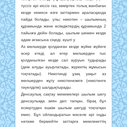
түссіз әрі иіссіз газ, көміртек толық жанбаған
кезде немесе өзге заттармен араласқанда
пайда болады, улы; никотин – шылымның
құрамында және өсімдіктердің құрамында 2
пайызға дейін болады, шылым шеккен кезде
адам ағзасына сіңеді, күшті у.
Аз мөлшерде қолданған кезде жүйке жүйеге
әсер етеді, ал егер мөлшерден тыс
қолданылған кезде сал ауруын тудырады
(дем алуды ауырлатады, жүректің жұмысын
тоқтатады). Никотинді ұзақ уақыт аз
мөлшерден жұту никотинизмге (никотинге
тәуелділік) шалдықтырады.
Денсаулық сақтау мекемелері шылым шегу
денсаулыққа зиян деп тапқан, бірақ бұл
ескертуден ешкім шылым шегуді тоқтатқан
емес. Бұл ойландыратын мәселе әрі оңды
нәтиже бермейтін заттарға мемлекеттің