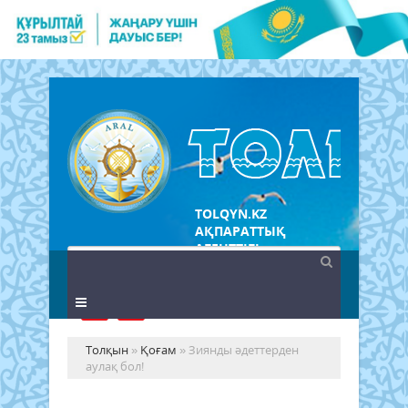
TOLQYN.KZ
АҚПАРАТТЫҚ
АГЕНТТІГІ
Толқын
»
Қоғам
» Зиянды әдеттерден
аулақ бол!