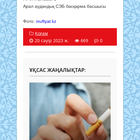
Арал аудандық СЭБ басқарма басшысы
Фото:
muftyat.kz
Қоғам
20 сәуір 2023 ж.
669
0
ҰҚСАС ЖАҢАЛЫҚТАР: