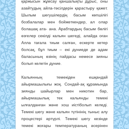
қаржысын жұмсау қаншалықты дұрыс, оны
азайтудың айла-тәсілдерін қарастыру қажет.
Шылым шегушілердің басым көпшілігі
бозбалалар мен бойжеткендер, ал олар
болашақ ата- ана. Арабтардың басым бөлігі
өзгелер секілді кальян шегеді, алайда оған
Алла тағала тиым салған, ескерте кетер
болсақ, бұл тиым – екі дүниеде де адам
баласының өзінің пайдасы немесе зияны
болып келетін дүние.
Кальянның темекіден ешқандай
айырмашылығы жоқ. Сондай-ақ құрамында
зиянды шайырлар мен никотин бар,
айырмашылық тек кальянды темекі
ылғалданған және хош иістіболып келеді.
Темекі шегу және кальян түтінінің тыныс алу
процестері әртүрлі. Темекі шегу кезінде
темекі жоғары температураның әсерінен