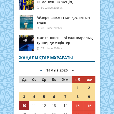
«Омонияны» жеңіп,
30 шілде 2026 ж.
Айзере шахматтан қос алтын
алды
28 шілде 2026 ж.
Жас теннисші ірі халықаралық
турнирде үздіктер
27 шілде 2026 ж.
ЖАҢАЛЫҚТАР МҰРАҒАТЫ
«
Тамыз 2026 »
Дс
Сс
Ср
Бс
Жм
Сб
Жс
1
2
3
4
5
6
7
8
9
10
11
12
13
14
15
16