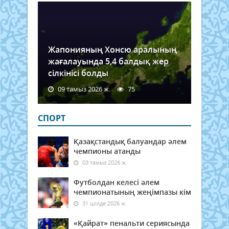
Жапонияның Хонсю аралының
жағалауында 5,4 балдық жер
сілкінісі болды
09 тамыз 2026 ж.
75
СПОРТ
Қазақстандық балуандар әлем
чемпионы атанды
03 тамыз 2026 ж.
Футболдан келесі әлем
чемпионатының жеңімпазы кім
31 шілде 2026 ж.
«Қайрат» пенальти сериясында