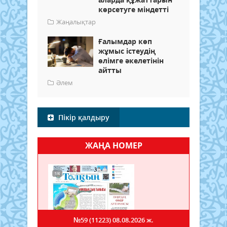
көрсетуге міндетті
Жаңалықтар
Ғалымдар көп
жұмыс істеудің
өлімге әкелетінін
айтты
Әлем
Пікір қалдыру
ЖАҢА НОМЕР
№59 (11223)
08.08.2026 ж.